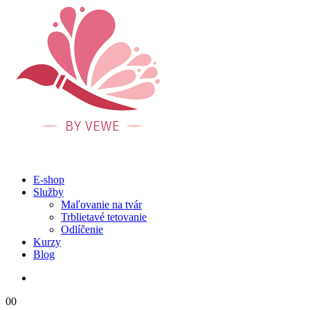
E-shop
Služby
Maľovanie na tvár
Trblietavé tetovanie
Odlíčenie
Kurzy
Blog
0
0