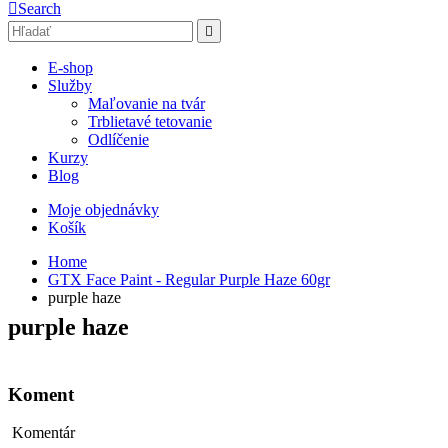
Search
E-shop
Služby
Maľovanie na tvár
Trblietavé tetovanie
Odlíčenie
Kurzy
Blog
Moje objednávky
Košík
Home
GTX Face Paint - Regular Purple Haze 60gr
purple haze
purple haze
Koment
Komentár