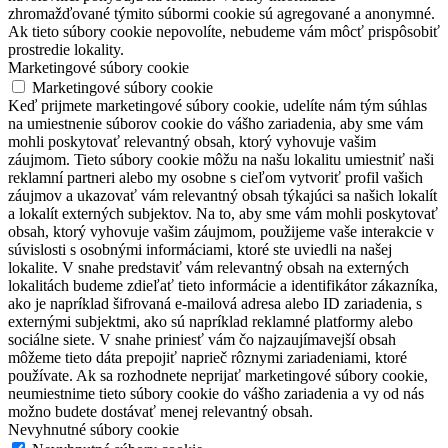
zhromažďované týmito súbormi cookie sú agregované a anonymné.
Ak tieto súbory cookie nepovolíte, nebudeme vám môcť prispôsobiť
prostredie lokality.
Marketingové súbory cookie
Marketingové súbory cookie
Keď prijmete marketingové súbory cookie, udelíte nám tým súhlas
na umiestnenie súborov cookie do vášho zariadenia, aby sme vám
mohli poskytovať relevantný obsah, ktorý vyhovuje vašim
záujmom. Tieto súbory cookie môžu na našu lokalitu umiestniť naši
reklamní partneri alebo my osobne s cieľom vytvoriť profil vašich
záujmov a ukazovať vám relevantný obsah týkajúci sa našich lokalít
a lokalít externých subjektov. Na to, aby sme vám mohli poskytovať
obsah, ktorý vyhovuje vašim záujmom, použijeme vaše interakcie v
súvislosti s osobnými informáciami, ktoré ste uviedli na našej
lokalite. V snahe predstaviť vám relevantný obsah na externých
lokalitách budeme zdieľať tieto informácie a identifikátor zákazníka,
ako je napríklad šifrovaná e-mailová adresa alebo ID zariadenia, s
externými subjektmi, ako sú napríklad reklamné platformy alebo
sociálne siete. V snahe priniesť vám čo najzaujímavejší obsah
môžeme tieto dáta prepojiť naprieč rôznymi zariadeniami, ktoré
používate. Ak sa rozhodnete neprijať marketingové súbory cookie,
neumiestnime tieto súbory cookie do vášho zariadenia a vy od nás
možno budete dostávať menej relevantný obsah.
Nevyhnutné súbory cookie