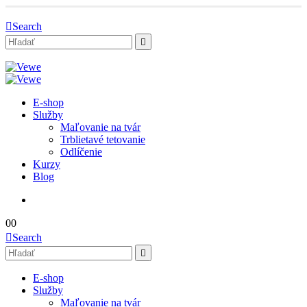
Search
E-shop
Služby
Maľovanie na tvár
Trblietavé tetovanie
Odlíčenie
Kurzy
Blog
0
0
Search
E-shop
Služby
Maľovanie na tvár