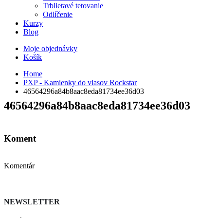
Trblietavé tetovanie
Odlíčenie
Kurzy
Blog
Moje objednávky
Košík
Home
PXP - Kamienky do vlasov Rockstar
46564296a84b8aac8eda81734ee36d03
46564296a84b8aac8eda81734ee36d03
Koment
Komentár
NEWSLETTER