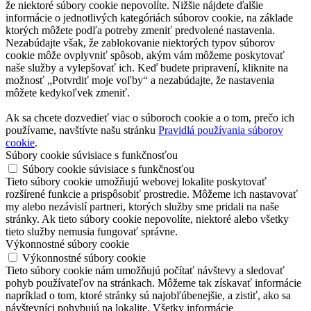
že niektoré súbory cookie nepovolíte. Nižšie nájdete ďalšie
informácie o jednotlivých kategóriách súborov cookie, na základe
ktorých môžete podľa potreby zmeniť predvolené nastavenia.
Nezabúdajte však, že zablokovanie niektorých typov súborov
cookie môže ovplyvniť spôsob, akým vám môžeme poskytovať
naše služby a vylepšovať ich. Keď budete pripravení, kliknite na
možnosť „Potvrdiť moje voľby“ a nezabúdajte, že nastavenia
môžete kedykoľvek zmeniť.
Ak sa chcete dozvedieť viac o súboroch cookie a o tom, prečo ich
používame, navštívte našu stránku
Pravidlá používania súborov
cookie
.
Súbory cookie súvisiace s funkčnosťou
Súbory cookie súvisiace s funkčnosťou
Tieto súbory cookie umožňujú webovej lokalite poskytovať
rozšírené funkcie a prispôsobiť prostredie. Môžeme ich nastavovať
my alebo nezávislí partneri, ktorých služby sme pridali na naše
stránky. Ak tieto súbory cookie nepovolíte, niektoré alebo všetky
tieto služby nemusia fungovať správne.
Výkonnostné súbory cookie
Výkonnostné súbory cookie
Tieto súbory cookie nám umožňujú počítať návštevy a sledovať
pohyb používateľov na stránkach. Môžeme tak získavať informácie
napríklad o tom, ktoré stránky sú najobľúbenejšie, a zistiť, ako sa
návštevníci pohybujú na lokalite. Všetky informácie