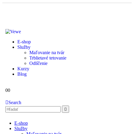
E-shop
Služby
Maľovanie na tvár
Trblietavé tetovanie
Odlíčenie
Kurzy
Blog
0
0
Search
E-shop
Služby
Maľovanie na tvár