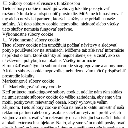
Súbory cookie súvisiace s funkčnosťou
Tieto súbory cookie umožňujú webovej lokalite poskytovať
rozšírené funkcie a prispôsobiť prostredie. Môžeme ich nastavovať
my alebo nezávislí partneri, ktorých služby sme pridali na naše
stránky. Ak tieto súbory cookie nepovolíte, niektoré alebo všetky
tieto služby nemusia fungovať správne.
Výkonnostné súbory cookie
Výkonnostné súbory cookie
Tieto súbory cookie nám umožňujú počítať návštevy a sledovať
pohyb používateľov na stránkach. Môžeme tak získavať informácie
napríklad o tom, ktoré stránky sú najobľúbenejšie, a zistiť, ako sa
návštevníci pohybujú na lokalite. Všetky informácie
zhromažďované týmito súbormi cookie sú agregované a anonymné.
Ak tieto súbory cookie nepovolíte, nebudeme vám môcť prispôsobiť
prostredie lokality.
Marketingové súbory cookie
Marketingové súbory cookie
Keď prijmete marketingové súbory cookie, udelíte nám tým súhlas
na umiestnenie súborov cookie do vášho zariadenia, aby sme vám
mohli poskytovať relevantný obsah, ktorý vyhovuje vašim
záujmom. Tieto súbory cookie môžu na našu lokalitu umiestniť naši
reklamní partneri alebo my osobne s cieľom vytvoriť profil vašich
záujmov a ukazovať vám relevantný obsah týkajúci sa našich lokalít
a lokalít externých subjektov. Na to, aby sme vám mohli poskytovať
obsah, ktorý vyhovuje vašim záujmom, použijeme vaše interakcie v