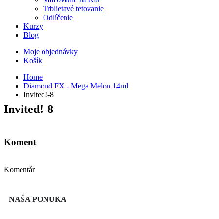
Trblietavé tetovanie
Odlíčenie
Kurzy
Blog
Moje objednávky
Košík
Home
Diamond FX - Mega Melon 14ml
Invited!-8
Invited!-8
Koment
Komentár
NAŠA PONUKA