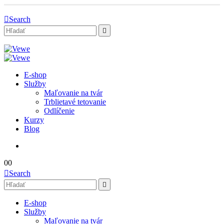
Search
E-shop
Služby
Maľovanie na tvár
Trblietavé tetovanie
Odlíčenie
Kurzy
Blog
0
0
Search
E-shop
Služby
Maľovanie na tvár