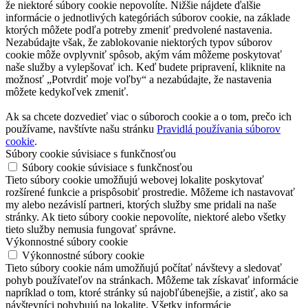
že niektoré súbory cookie nepovolíte. Nižšie nájdete ďalšie
informácie o jednotlivých kategóriách súborov cookie, na základe
ktorých môžete podľa potreby zmeniť predvolené nastavenia.
Nezabúdajte však, že zablokovanie niektorých typov súborov
cookie môže ovplyvniť spôsob, akým vám môžeme poskytovať
naše služby a vylepšovať ich. Keď budete pripravení, kliknite na
možnosť „Potvrdiť moje voľby“ a nezabúdajte, že nastavenia
môžete kedykoľvek zmeniť.
Ak sa chcete dozvedieť viac o súboroch cookie a o tom, prečo ich
používame, navštívte našu stránku
Pravidlá používania súborov
cookie
.
Súbory cookie súvisiace s funkčnosťou
Súbory cookie súvisiace s funkčnosťou
Tieto súbory cookie umožňujú webovej lokalite poskytovať
rozšírené funkcie a prispôsobiť prostredie. Môžeme ich nastavovať
my alebo nezávislí partneri, ktorých služby sme pridali na naše
stránky. Ak tieto súbory cookie nepovolíte, niektoré alebo všetky
tieto služby nemusia fungovať správne.
Výkonnostné súbory cookie
Výkonnostné súbory cookie
Tieto súbory cookie nám umožňujú počítať návštevy a sledovať
pohyb používateľov na stránkach. Môžeme tak získavať informácie
napríklad o tom, ktoré stránky sú najobľúbenejšie, a zistiť, ako sa
návštevníci pohybujú na lokalite. Všetky informácie