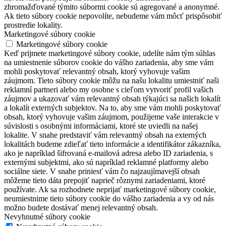
zhromažďované týmito súbormi cookie sú agregované a anonymné.
Ak tieto súbory cookie nepovolíte, nebudeme vám môcť prispôsobiť
prostredie lokality.
Marketingové súbory cookie
Marketingové súbory cookie
Keď prijmete marketingové súbory cookie, udelíte nám tým súhlas
na umiestnenie súborov cookie do vášho zariadenia, aby sme vám
mohli poskytovať relevantný obsah, ktorý vyhovuje vašim
záujmom. Tieto súbory cookie môžu na našu lokalitu umiestniť naši
reklamní partneri alebo my osobne s cieľom vytvoriť profil vašich
záujmov a ukazovať vám relevantný obsah týkajúci sa našich lokalít
a lokalít externých subjektov. Na to, aby sme vám mohli poskytovať
obsah, ktorý vyhovuje vašim záujmom, použijeme vaše interakcie v
súvislosti s osobnými informáciami, ktoré ste uviedli na našej
lokalite. V snahe predstaviť vám relevantný obsah na externých
lokalitách budeme zdieľať tieto informácie a identifikátor zákazníka,
ako je napríklad šifrovaná e-mailová adresa alebo ID zariadenia, s
externými subjektmi, ako sú napríklad reklamné platformy alebo
sociálne siete. V snahe priniesť vám čo najzaujímavejší obsah
môžeme tieto dáta prepojiť naprieč rôznymi zariadeniami, ktoré
používate. Ak sa rozhodnete neprijať marketingové súbory cookie,
neumiestnime tieto súbory cookie do vášho zariadenia a vy od nás
možno budete dostávať menej relevantný obsah.
Nevyhnutné súbory cookie