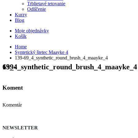
Trblietavé tetovanie
Odlíčenie
Kurzy
Blog
Moje objednávky
Košík
Home
Syntetický štetec Maayke 4
139-69_4_synthetic_round_brush_4_maayke_4
139-69_4_synthetic_round_brush_4_maayke_4
Koment
Komentár
NEWSLETTER