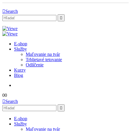
Search
E-shop
Služby
Maľovanie na tvár
Trblietavé tetovanie
Odlíčenie
Kurzy
Blog
0
0
Search
E-shop
Služby
Maľovanie na tvár