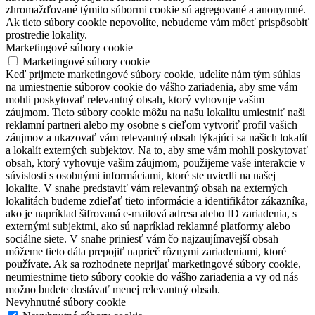
zhromažďované týmito súbormi cookie sú agregované a anonymné.
Ak tieto súbory cookie nepovolíte, nebudeme vám môcť prispôsobiť
prostredie lokality.
Marketingové súbory cookie
Marketingové súbory cookie
Keď prijmete marketingové súbory cookie, udelíte nám tým súhlas
na umiestnenie súborov cookie do vášho zariadenia, aby sme vám
mohli poskytovať relevantný obsah, ktorý vyhovuje vašim
záujmom. Tieto súbory cookie môžu na našu lokalitu umiestniť naši
reklamní partneri alebo my osobne s cieľom vytvoriť profil vašich
záujmov a ukazovať vám relevantný obsah týkajúci sa našich lokalít
a lokalít externých subjektov. Na to, aby sme vám mohli poskytovať
obsah, ktorý vyhovuje vašim záujmom, použijeme vaše interakcie v
súvislosti s osobnými informáciami, ktoré ste uviedli na našej
lokalite. V snahe predstaviť vám relevantný obsah na externých
lokalitách budeme zdieľať tieto informácie a identifikátor zákazníka,
ako je napríklad šifrovaná e-mailová adresa alebo ID zariadenia, s
externými subjektmi, ako sú napríklad reklamné platformy alebo
sociálne siete. V snahe priniesť vám čo najzaujímavejší obsah
môžeme tieto dáta prepojiť naprieč rôznymi zariadeniami, ktoré
používate. Ak sa rozhodnete neprijať marketingové súbory cookie,
neumiestnime tieto súbory cookie do vášho zariadenia a vy od nás
možno budete dostávať menej relevantný obsah.
Nevyhnutné súbory cookie