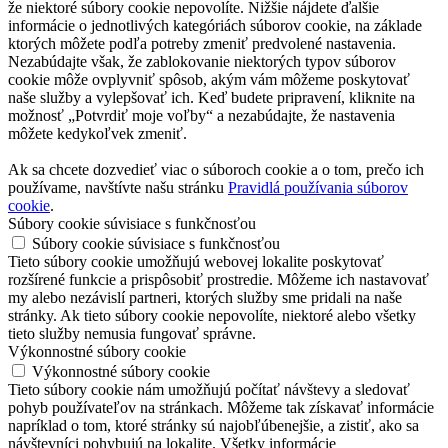
že niektoré súbory cookie nepovolíte. Nižšie nájdete ďalšie
informácie o jednotlivých kategóriách súborov cookie, na základe
ktorých môžete podľa potreby zmeniť predvolené nastavenia.
Nezabúdajte však, že zablokovanie niektorých typov súborov
cookie môže ovplyvniť spôsob, akým vám môžeme poskytovať
naše služby a vylepšovať ich. Keď budete pripravení, kliknite na
možnosť „Potvrdiť moje voľby“ a nezabúdajte, že nastavenia
môžete kedykoľvek zmeniť.
Ak sa chcete dozvedieť viac o súboroch cookie a o tom, prečo ich
používame, navštívte našu stránku
Pravidlá používania súborov
cookie
.
Súbory cookie súvisiace s funkčnosťou
Súbory cookie súvisiace s funkčnosťou
Tieto súbory cookie umožňujú webovej lokalite poskytovať
rozšírené funkcie a prispôsobiť prostredie. Môžeme ich nastavovať
my alebo nezávislí partneri, ktorých služby sme pridali na naše
stránky. Ak tieto súbory cookie nepovolíte, niektoré alebo všetky
tieto služby nemusia fungovať správne.
Výkonnostné súbory cookie
Výkonnostné súbory cookie
Tieto súbory cookie nám umožňujú počítať návštevy a sledovať
pohyb používateľov na stránkach. Môžeme tak získavať informácie
napríklad o tom, ktoré stránky sú najobľúbenejšie, a zistiť, ako sa
návštevníci pohybujú na lokalite. Všetky informácie