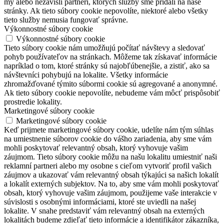
my alebo nezávislí partneri, ktorých služby sme pridali na naše
stránky. Ak tieto súbory cookie nepovolíte, niektoré alebo všetky
tieto služby nemusia fungovať správne.
Výkonnostné súbory cookie
Výkonnostné súbory cookie
Tieto súbory cookie nám umožňujú počítať návštevy a sledovať
pohyb používateľov na stránkach. Môžeme tak získavať informácie
napríklad o tom, ktoré stránky sú najobľúbenejšie, a zistiť, ako sa
návštevníci pohybujú na lokalite. Všetky informácie
zhromažďované týmito súbormi cookie sú agregované a anonymné.
Ak tieto súbory cookie nepovolíte, nebudeme vám môcť prispôsobiť
prostredie lokality.
Marketingové súbory cookie
Marketingové súbory cookie
Keď prijmete marketingové súbory cookie, udelíte nám tým súhlas
na umiestnenie súborov cookie do vášho zariadenia, aby sme vám
mohli poskytovať relevantný obsah, ktorý vyhovuje vašim
záujmom. Tieto súbory cookie môžu na našu lokalitu umiestniť naši
reklamní partneri alebo my osobne s cieľom vytvoriť profil vašich
záujmov a ukazovať vám relevantný obsah týkajúci sa našich lokalít
a lokalít externých subjektov. Na to, aby sme vám mohli poskytovať
obsah, ktorý vyhovuje vašim záujmom, použijeme vaše interakcie v
súvislosti s osobnými informáciami, ktoré ste uviedli na našej
lokalite. V snahe predstaviť vám relevantný obsah na externých
lokalitách budeme zdieľať tieto informácie a identifikátor zákazníka,