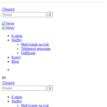
Search
E-shop
Služby
Maľovanie na tvár
Trblietavé tetovanie
Odlíčenie
Kurzy
Blog
0
0
Search
E-shop
Služby
Maľovanie na tvár