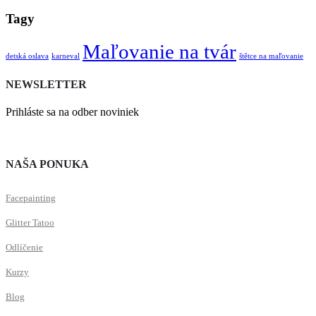
Tagy
Maľovanie na tvár
detská oslava
karneval
štětce na maľovanie
NEWSLETTER
Prihláste sa na odber noviniek
NAŠA PONUKA
Facepainting
Glitter Tatoo
Odlíčenie
Kurzy
Blog