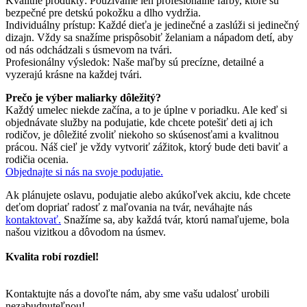
Kvalitné produkty: Používame len profesionálne farby, ktoré sú
bezpečné pre detskú pokožku a dlho vydržia.
Individuálny prístup: Každé dieťa je jedinečné a zaslúži si jedinečný
dizajn. Vždy sa snažíme prispôsobiť želaniam a nápadom detí, aby
od nás odchádzali s úsmevom na tvári.
Profesionálny výsledok: Naše maľby sú precízne, detailné a
vyzerajú krásne na každej tvári.
Prečo je výber maliarky dôležitý?
Každý umelec niekde začína, a to je úplne v poriadku. Ale keď si
objednávate služby na podujatie, kde chcete potešiť deti aj ich
rodičov, je dôležité zvoliť niekoho so skúsenosťami a kvalitnou
prácou. Náš cieľ je vždy vytvoriť zážitok, ktorý bude deti baviť a
rodičia ocenia.
Objednajte si nás na svoje podujatie.
Ak plánujete oslavu, podujatie alebo akúkoľvek akciu, kde chcete
deťom dopriať radosť z maľovania na tvár, neváhajte nás
kontaktovať.
Snažíme sa, aby každá tvár, ktorú namaľujeme, bola
našou vizitkou a dôvodom na úsmev.
Kvalita robí rozdiel!
Kontaktujte nás a dovoľte nám, aby sme vašu udalosť urobili
nezabudnuteľnou!