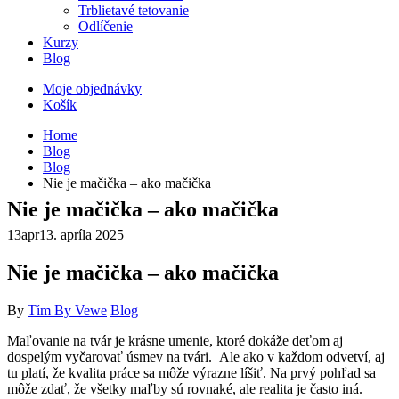
Trblietavé tetovanie
Odlíčenie
Kurzy
Blog
Moje objednávky
Košík
Home
Blog
Blog
Nie je mačička – ako mačička
Nie je mačička – ako mačička
13
apr
13. apríla 2025
Nie je mačička – ako mačička
By
Tím By Vewe
Blog
Maľovanie na tvár je krásne umenie, ktoré dokáže deťom aj
dospelým vyčarovať úsmev na tvári. Ale ako v každom odvetví, aj
tu platí, že kvalita práce sa môže výrazne líšiť. Na prvý pohľad sa
môže zdať, že všetky maľby sú rovnaké, ale realita je často iná.