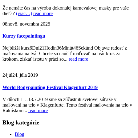
Že nemáte čas na výrobu dokonalej karnevalovej masky pre vaše
dieťa?
(viac…)
read more
08
nov
8. novembra 2025
Kurzy facepaintingu
Nejbližší kurz6Dní21Hodín36Minút46Sekúnd Objavte radosť z
maľovania na tvár Chcete sa naučiť maľovať na tvár krok za
krokom, získať istotu v práci so...
read more
24
júl
24. júla 2019
World Bodypainting Festival Klagenfurt 2019
V dňoch 11.-13.7.2019 sme sa zúčastnili svetovej súťaže v
maľovaní na telo v Klagenfurte. Tento festival maľovania na telo v
Rakúskom...
read more
Blog kategórie
Blog