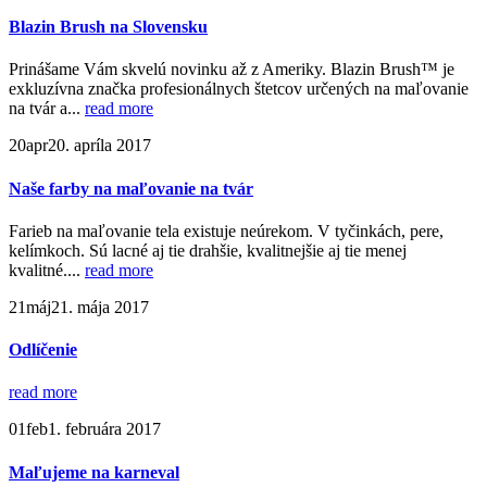
Blazin Brush na Slovensku
Prinášame Vám skvelú novinku až z Ameriky. Blazin Brush™ je
exkluzívna značka profesionálnych štetcov určených na maľovanie
na tvár a...
read more
20
apr
20. apríla 2017
Naše farby na maľovanie na tvár
Farieb na maľovanie tela existuje neúrekom. V tyčinkách, pere,
kelímkoch. Sú lacné aj tie drahšie, kvalitnejšie aj tie menej
kvalitné....
read more
21
máj
21. mája 2017
Odlíčenie
read more
01
feb
1. februára 2017
Maľujeme na karneval