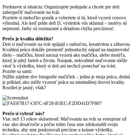
Predstavte si situáciu: Organizujete podujatie a chcete pre deti
zabezpečiť maľovanie na tvár.
Pozriete si niekoľko ponúk a vyberiete si tú, ktorá vyzerá cenovo
výhodná. Ale keď príde deň D, výsledok vás sklamal – motívy sú
nepresné, farby sú rozmazané a detailom chýba precíznosť.
Prečo je kvalita dôležitá?
Deti si maľovanie na tvár spájajú s radosťou, kreativitou a zábavou.
Kvalitná práca dokáže premeniť jednoduchý nápad na majstrovské
dielo – mačičku, ktorá naozaj vyzerá ako mačička, alebo motýľa,
ktorý je plný farieb a života. Naopak, nekvalitné maľovanie môže
viesť k výsledku, ktorý si deti ani nechcú ponechať na tvári.
Pozrite sa sami:
Nižšie nájdete dve fotografie mačičiek – jedna je moja práca, druhá
je príklad, ako môže vyzerať práca na minimálnej úrovni kvality.
Rozdiel je jasný, však?
Prečo si vybrať nás?
Viac než 13 rokov skúseností: Maľovaniu na tvár sa venujeme už
viac ako desaťročie a počas tohto času sme zdokonalili svoju
techniku, aby sme poskytovali precízne a krásne výsledky.