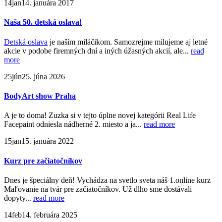
14
jan
14. januára 2017
Naša 50. detská oslava!
Detská oslava
je naším miláčikom. Samozrejme milujeme aj letné
akcie v podobe firemných dní a iných úžasných akcií, ale...
read
more
25
jún
25. júna 2026
BodyArt show Praha
A je to doma! Zuzka si v tejto úplne novej kategórii Real Life
Facepaint odniesla nádherné 2. miesto a ja...
read more
15
jan
15. januára 2022
Kurz pre začiatočníkov
Dnes je špeciálny deň! Vychádza na svetlo sveta náš 1.online kurz
Maľovanie na tvár pre začiatočníkov. Už dlho sme dostávali
dopyty...
read more
14
feb
14. februára 2025