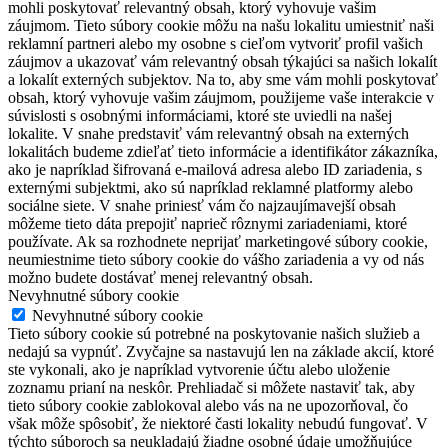
mohli poskytovať relevantný obsah, ktorý vyhovuje vašim
záujmom. Tieto súbory cookie môžu na našu lokalitu umiestniť naši
reklamní partneri alebo my osobne s cieľom vytvoriť profil vašich
záujmov a ukazovať vám relevantný obsah týkajúci sa našich lokalít
a lokalít externých subjektov. Na to, aby sme vám mohli poskytovať
obsah, ktorý vyhovuje vašim záujmom, použijeme vaše interakcie v
súvislosti s osobnými informáciami, ktoré ste uviedli na našej
lokalite. V snahe predstaviť vám relevantný obsah na externých
lokalitách budeme zdieľať tieto informácie a identifikátor zákazníka,
ako je napríklad šifrovaná e-mailová adresa alebo ID zariadenia, s
externými subjektmi, ako sú napríklad reklamné platformy alebo
sociálne siete. V snahe priniesť vám čo najzaujímavejší obsah
môžeme tieto dáta prepojiť naprieč rôznymi zariadeniami, ktoré
používate. Ak sa rozhodnete neprijať marketingové súbory cookie,
neumiestnime tieto súbory cookie do vášho zariadenia a vy od nás
možno budete dostávať menej relevantný obsah.
Nevyhnutné súbory cookie
Nevyhnutné súbory cookie
Tieto súbory cookie sú potrebné na poskytovanie našich služieb a
nedajú sa vypnúť. Zvyčajne sa nastavujú len na základe akcií, ktoré
ste vykonali, ako je napríklad vytvorenie účtu alebo uloženie
zoznamu prianí na neskôr. Prehliadač si môžete nastaviť tak, aby
tieto súbory cookie zablokoval alebo vás na ne upozorňoval, čo
však môže spôsobiť, že niektoré časti lokality nebudú fungovať. V
týchto súboroch sa neukladajú žiadne osobné údaje umožňujúce