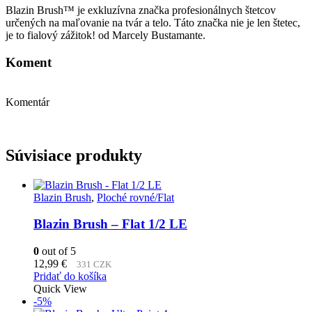
Blazin Brush™ je exkluzívna značka profesionálnych štetcov
určených na maľovanie na tvár a telo. Táto značka nie je len štetec,
je to fialový zážitok! od Marcely Bustamante.
Koment
Komentár
Súvisiace produkty
Blazin Brush
,
Ploché rovné/Flat
Blazin Brush – Flat 1/2 LE
0
out of 5
12,99
€
331 CZK
Pridať do košíka
Quick View
-5%