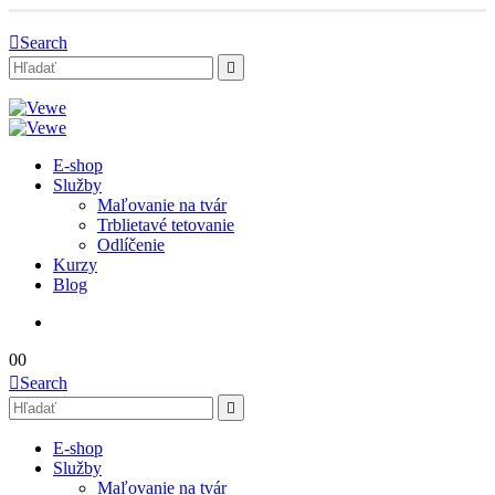
Search
E-shop
Služby
Maľovanie na tvár
Trblietavé tetovanie
Odlíčenie
Kurzy
Blog
0
0
Search
E-shop
Služby
Maľovanie na tvár