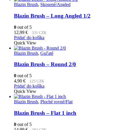
Blazin Brush
,
Skosené/Angled
Blazin Brush – Long Angled 1/2
0
out of 5
12,99
€
331 CZK
Pridať do košíka
Quick View
Blazin Brush
,
Guľaté
Blazin Brush – Round 2/0
0
out of 5
4,90
€
125 CZK
Pridať do košíka
Quick View
Blazin Brush
,
Ploché rovné/Flat
Blazin Brush – Flat 1 inch
0
out of 5
14,99
€
382 CZK