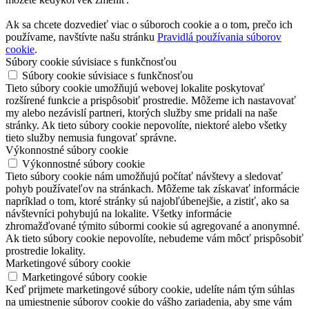
Ak sa chcete dozvedieť viac o súboroch cookie a o tom, prečo ich
používame, navštívte našu stránku
Pravidlá používania súborov
cookie
.
Súbory cookie súvisiace s funkčnosťou
Súbory cookie súvisiace s funkčnosťou
Tieto súbory cookie umožňujú webovej lokalite poskytovať
rozšírené funkcie a prispôsobiť prostredie. Môžeme ich nastavovať
my alebo nezávislí partneri, ktorých služby sme pridali na naše
stránky. Ak tieto súbory cookie nepovolíte, niektoré alebo všetky
tieto služby nemusia fungovať správne.
Výkonnostné súbory cookie
Výkonnostné súbory cookie
Tieto súbory cookie nám umožňujú počítať návštevy a sledovať
pohyb používateľov na stránkach. Môžeme tak získavať informácie
napríklad o tom, ktoré stránky sú najobľúbenejšie, a zistiť, ako sa
návštevníci pohybujú na lokalite. Všetky informácie
zhromažďované týmito súbormi cookie sú agregované a anonymné.
Ak tieto súbory cookie nepovolíte, nebudeme vám môcť prispôsobiť
prostredie lokality.
Marketingové súbory cookie
Marketingové súbory cookie
Keď prijmete marketingové súbory cookie, udelíte nám tým súhlas
na umiestnenie súborov cookie do vášho zariadenia, aby sme vám