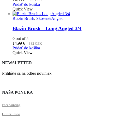
Pridať do košíka
Quick View
Blazin Brush
,
Skosené/Angled
Blazin Brush – Long Angled 3/4
0
out of 5
14,99
€
382 CZK
Pridať do košíka
Quick View
NEWSLETTER
Prihláste sa na odber noviniek
NAŠA PONUKA
Facepainting
Glitter Tatoo