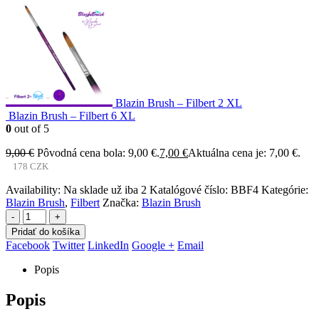
Blazin Brush – Filbert 2 XL
Blazin Brush – Filbert 6 XL
0
out of 5
9,00
€
Pôvodná cena bola: 9,00 €.
7,00
€
Aktuálna cena je: 7,00 €.
178 CZK
Availability:
Na sklade už iba 2
Katalógové číslo:
BBF4
Kategórie:
Blazin Brush
,
Filbert
Značka:
Blazin Brush
-
+
Pridať do košíka
Facebook
Twitter
LinkedIn
Google +
Email
Popis
Popis