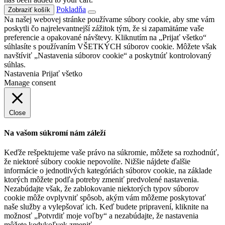
Pokladňa
Zobraziť košík
Na našej webovej stránke používame súbory cookie, aby sme vám
poskytli čo najrelevantnejší zážitok tým, že si zapamätáme vaše
preferencie a opakované návštevy. Kliknutím na „Prijať všetko“
súhlasíte s používaním VŠETKÝCH súborov cookie. Môžete však
navštíviť „Nastavenia súborov cookie“ a poskytnúť kontrolovaný
súhlas.
Nastavenia
Prijať všetko
Manage consent
Close
Na vašom súkromí nám záleží
Keďže rešpektujeme vaše právo na súkromie, môžete sa rozhodnúť,
že niektoré súbory cookie nepovolíte. Nižšie nájdete ďalšie
informácie o jednotlivých kategóriách súborov cookie, na základe
ktorých môžete podľa potreby zmeniť predvolené nastavenia.
Nezabúdajte však, že zablokovanie niektorých typov súborov
cookie môže ovplyvniť spôsob, akým vám môžeme poskytovať
naše služby a vylepšovať ich. Keď budete pripravení, kliknite na
možnosť „Potvrdiť moje voľby“ a nezabúdajte, že nastavenia
môžete kedykoľvek zmeniť.