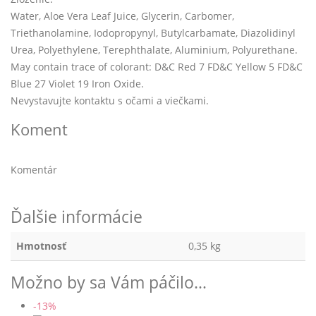
Water, Aloe Vera Leaf Juice, Glycerin, Carbomer,
Triethanolamine, Iodopropynyl, Butylcarbamate, Diazolidinyl
Urea, Polyethylene, Terephthalate, Aluminium, Polyurethane.
May contain trace of colorant: D&C Red 7 FD&C Yellow 5 FD&C
Blue 27 Violet 19 Iron Oxide.
Nevystavujte kontaktu s očami a viečkami.
Koment
Komentár
Ďalšie informácie
Hmotnosť
0,35 kg
Možno by sa Vám páčilo…
-13%