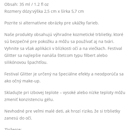
Obsah: 35 ml / 1.2 fl oz
Rozmery dózy:výška 2,5 cm x šírka 5,7 cm
Pozrite si alternatívne obrázky pre ukážky farieb.
Naše produkty obsahujú výhradne kozmetické trblietky, ktoré
sú bezpečné pre pokožku a môžu sa používať aj na tvári.
Vyhnite sa však aplikácii v blízkosti očí a na viečkach. Festival
Glitter sa najlepšie nanáša štetcom typu filbert alebo
silikónovou špachtľou.
Festival Glitter je určený na špeciálne efekty a neodporúča sa
ako očný make-up.
Skladujte pri izbovej teplote – vysoké alebo nízke teploty môžu
zmeniť konzistenciu gélu.
Nevhodné pre veľmi malé deti, ak hrozí riziko, že si trblietky
zanesú do očí.
Zloženie: