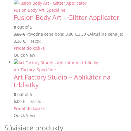
Fusion Body Art
,
Špeciálne
Fusion Body Art – Glitter Applicator
0
out of 5
3,80
€
Pôvodná cena bola: 3,80 €.
3,30
€
Aktuálna cena je:
3,30 €.
84 CZK
Pridať do košíka
Quick View
Art Factory
,
Špeciálne
Art Factory Studio – Aplikátor na
trblietky
0
out of 5
6,00
€
153 CZK
Pridať do košíka
Quick View
Súvisiace produkty