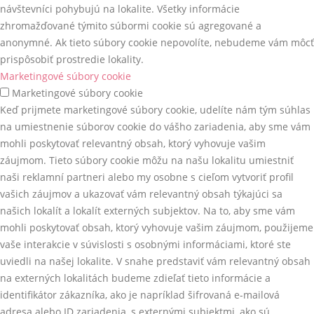
návštevníci pohybujú na lokalite. Všetky informácie
zhromažďované týmito súbormi cookie sú agregované a
anonymné. Ak tieto súbory cookie nepovolíte, nebudeme vám môcť
prispôsobiť prostredie lokality.
Marketingové súbory cookie
Marketingové súbory cookie
Keď prijmete marketingové súbory cookie, udelíte nám tým súhlas
na umiestnenie súborov cookie do vášho zariadenia, aby sme vám
mohli poskytovať relevantný obsah, ktorý vyhovuje vašim
záujmom. Tieto súbory cookie môžu na našu lokalitu umiestniť
naši reklamní partneri alebo my osobne s cieľom vytvoriť profil
vašich záujmov a ukazovať vám relevantný obsah týkajúci sa
našich lokalít a lokalít externých subjektov. Na to, aby sme vám
mohli poskytovať obsah, ktorý vyhovuje vašim záujmom, použijeme
vaše interakcie v súvislosti s osobnými informáciami, ktoré ste
uviedli na našej lokalite. V snahe predstaviť vám relevantný obsah
na externých lokalitách budeme zdieľať tieto informácie a
identifikátor zákazníka, ako je napríklad šifrovaná e-mailová
adresa alebo ID zariadenia, s externými subjektmi, ako sú