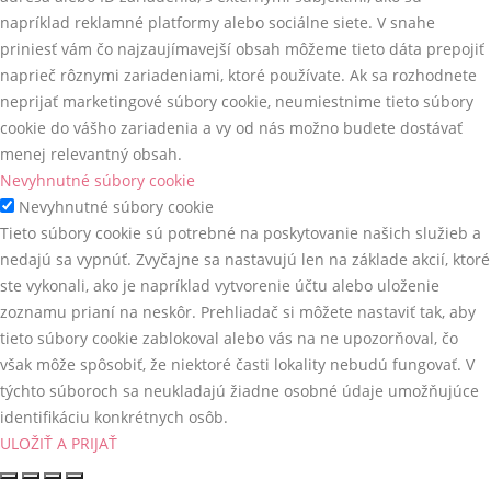
napríklad reklamné platformy alebo sociálne siete. V snahe
priniesť vám čo najzaujímavejší obsah môžeme tieto dáta prepojiť
naprieč rôznymi zariadeniami, ktoré používate. Ak sa rozhodnete
neprijať marketingové súbory cookie, neumiestnime tieto súbory
cookie do vášho zariadenia a vy od nás možno budete dostávať
menej relevantný obsah.
Nevyhnutné súbory cookie
Nevyhnutné súbory cookie
Tieto súbory cookie sú potrebné na poskytovanie našich služieb a
nedajú sa vypnúť. Zvyčajne sa nastavujú len na základe akcií, ktoré
ste vykonali, ako je napríklad vytvorenie účtu alebo uloženie
zoznamu prianí na neskôr. Prehliadač si môžete nastaviť tak, aby
tieto súbory cookie zablokoval alebo vás na ne upozorňoval, čo
však môže spôsobiť, že niektoré časti lokality nebudú fungovať. V
týchto súboroch sa neukladajú žiadne osobné údaje umožňujúce
identifikáciu konkrétnych osôb.
ULOŽIŤ A PRIJAŤ