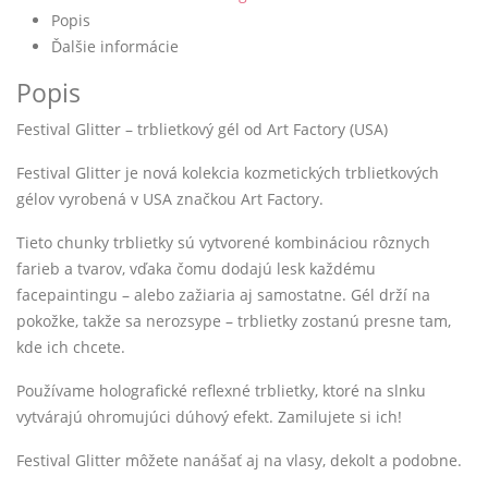
Popis
Ďalšie informácie
Popis
Festival Glitter – trblietkový gél od Art Factory (USA)
Festival Glitter je nová kolekcia kozmetických trblietkových
gélov vyrobená v USA značkou Art Factory.
Tieto chunky trblietky sú vytvorené kombináciou rôznych
farieb a tvarov, vďaka čomu dodajú lesk každému
facepaintingu – alebo zažiaria aj samostatne. Gél drží na
pokožke, takže sa nerozsype – trblietky zostanú presne tam,
kde ich chcete.
Používame holografické reflexné trblietky, ktoré na slnku
vytvárajú ohromujúci dúhový efekt. Zamilujete si ich!
Festival Glitter môžete nanášať aj na vlasy, dekolt a podobne.