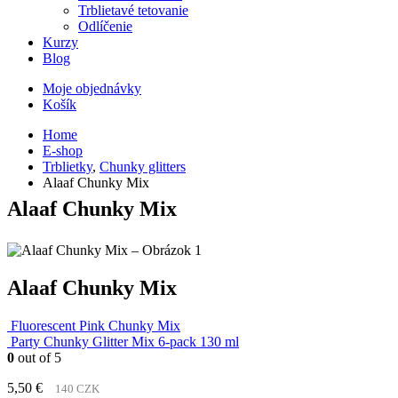
Trblietavé tetovanie
Odlíčenie
Kurzy
Blog
Moje objednávky
Košík
Home
E-shop
Trblietky
,
Chunky glitters
Alaaf Chunky Mix
Alaaf Chunky Mix
Alaaf Chunky Mix
Fluorescent Pink Chunky Mix
Party Chunky Glitter Mix 6-pack 130 ml
0
out of 5
5,50
€
140 CZK