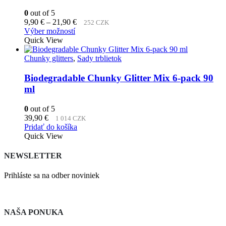
0
out of 5
Price
9,90
€
–
21,90
€
252 CZK
Tento
range:
Výber možností
produkt
9,90 €
Quick View
má
through
viacero
21,90 €
Chunky glitters
,
Sady trblietok
variantov.
Možnosti
Biodegradable Chunky Glitter Mix 6-pack 90
si
ml
môžete
vybrať
0
out of 5
na
39,90
€
1 014 CZK
stránke
Pridať do košíka
produktu.
Quick View
NEWSLETTER
Prihláste sa na odber noviniek
NAŠA PONUKA