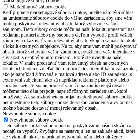
Marketingové súbory cookie
Marketingové súbory cookie
Keď prijmete marketingové súbory cookie, udelíte nám tým súhlas
na umiestnenie súborov cookie do vášho zariadenia, aby sme vám
mohli poskytovať relevantný obsah, ktorý vyhovuje vašim
záujmom. Tieto súbory cookie môžu na našu lokalitu umiestniť naši
reklamní partneri alebo my osobne s cieľom vytvoriť profil vašich
záujmov a ukazovať vám relevantný obsah týkajúci sa našich lokalít
a lokalít externých subjektov. Na to, aby sme vám mohli poskytovať
obsah, ktorý vyhovuje vašim záujmom, použijeme vaše interakcie v
súvislosti s osobnými informáciami, ktoré ste uviedli na našej
lokalite. V snahe predstaviť vám relevantný obsah na externých
lokalitách budeme zdieľať tieto informácie a identifikátor zákazníka,
ako je napríklad šifrovaná e-mailová adresa alebo ID zariadenia, s
externými subjektmi, ako sú napríklad reklamné platformy alebo
sociálne siete. V snahe priniesť vám čo najzaujímavejší obsah
môžeme tieto dáta prepojiť naprieč rôznymi zariadeniami, ktoré
používate. Ak sa rozhodnete neprijať marketingové súbory cookie,
neumiestnime tieto súbory cookie do vášho zariadenia a vy od nás
možno budete dostávať menej relevantný obsah.
Nevyhnutné súbory cookie
Nevyhnutné súbory cookie
Tieto súbory cookie sú potrebné na poskytovanie našich služieb a
nedajú sa vypnúť. Zvyčajne sa nastavujú len na základe akcií, ktoré
ste vykonali, ako je napríklad vytvorenie účtu alebo uloženie