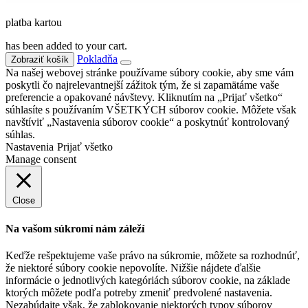
platba kartou
has been added to your cart.
Pokladňa
Zobraziť košík
Na našej webovej stránke používame súbory cookie, aby sme vám
poskytli čo najrelevantnejší zážitok tým, že si zapamätáme vaše
preferencie a opakované návštevy. Kliknutím na „Prijať všetko“
súhlasíte s používaním VŠETKÝCH súborov cookie. Môžete však
navštíviť „Nastavenia súborov cookie“ a poskytnúť kontrolovaný
súhlas.
Nastavenia
Prijať všetko
Manage consent
Close
Na vašom súkromí nám záleží
Keďže rešpektujeme vaše právo na súkromie, môžete sa rozhodnúť,
že niektoré súbory cookie nepovolíte. Nižšie nájdete ďalšie
informácie o jednotlivých kategóriách súborov cookie, na základe
ktorých môžete podľa potreby zmeniť predvolené nastavenia.
Nezabúdajte však, že zablokovanie niektorých typov súborov