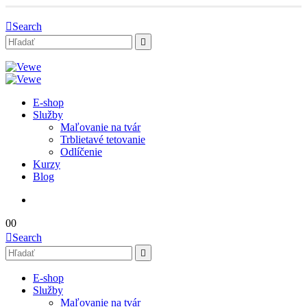
Search
E-shop
Služby
Maľovanie na tvár
Trblietavé tetovanie
Odlíčenie
Kurzy
Blog
0
0
Search
E-shop
Služby
Maľovanie na tvár