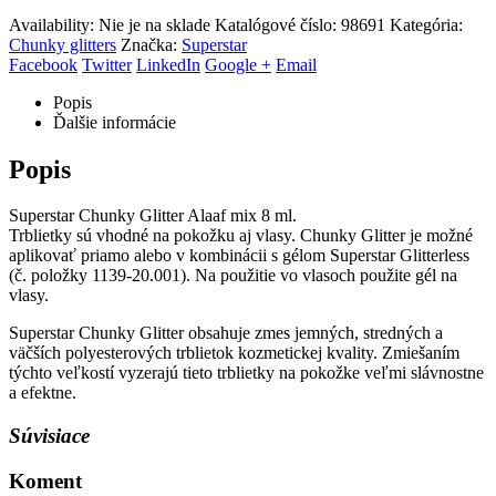
Availability:
Nie je na sklade
Katalógové číslo:
98691
Kategória:
Chunky glitters
Značka:
Superstar
Facebook
Twitter
LinkedIn
Google +
Email
Popis
Ďalšie informácie
Popis
Superstar Chunky Glitter Alaaf mix 8 ml.
Trblietky sú vhodné na pokožku aj vlasy. Chunky Glitter je možné
aplikovať priamo alebo v kombinácii s gélom Superstar Glitterless
(č. položky 1139-20.001). Na použitie vo vlasoch použite gél na
vlasy.
Superstar Chunky Glitter obsahuje zmes jemných, stredných a
väčších polyesterových trblietok kozmetickej kvality. Zmiešaním
týchto veľkostí vyzerajú tieto trblietky na pokožke veľmi slávnostne
a efektne.
Súvisiace
Koment