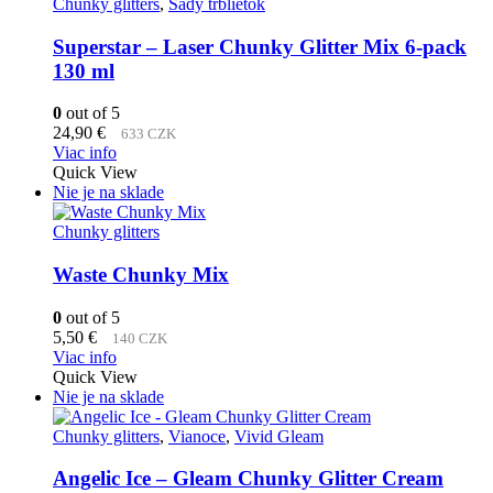
Chunky glitters
,
Sady trblietok
Superstar – Laser Chunky Glitter Mix 6-pack
130 ml
0
out of 5
24,90
€
633 CZK
Viac info
Quick View
Nie je na sklade
Chunky glitters
Waste Chunky Mix
0
out of 5
5,50
€
140 CZK
Viac info
Quick View
Nie je na sklade
Chunky glitters
,
Vianoce
,
Vivid Gleam
Angelic Ice – Gleam Chunky Glitter Cream