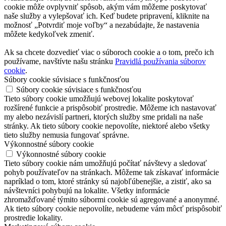
cookie môže ovplyvniť spôsob, akým vám môžeme poskytovať
naše služby a vylepšovať ich. Keď budete pripravení, kliknite na
možnosť „Potvrdiť moje voľby“ a nezabúdajte, že nastavenia
môžete kedykoľvek zmeniť.
Ak sa chcete dozvedieť viac o súboroch cookie a o tom, prečo ich
používame, navštívte našu stránku
Pravidlá používania súborov
cookie
.
Súbory cookie súvisiace s funkčnosťou
Súbory cookie súvisiace s funkčnosťou
Tieto súbory cookie umožňujú webovej lokalite poskytovať
rozšírené funkcie a prispôsobiť prostredie. Môžeme ich nastavovať
my alebo nezávislí partneri, ktorých služby sme pridali na naše
stránky. Ak tieto súbory cookie nepovolíte, niektoré alebo všetky
tieto služby nemusia fungovať správne.
Výkonnostné súbory cookie
Výkonnostné súbory cookie
Tieto súbory cookie nám umožňujú počítať návštevy a sledovať
pohyb používateľov na stránkach. Môžeme tak získavať informácie
napríklad o tom, ktoré stránky sú najobľúbenejšie, a zistiť, ako sa
návštevníci pohybujú na lokalite. Všetky informácie
zhromažďované týmito súbormi cookie sú agregované a anonymné.
Ak tieto súbory cookie nepovolíte, nebudeme vám môcť prispôsobiť
prostredie lokality.