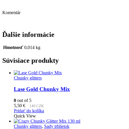
Komentár
Ďalšie informácie
Hmotnosť
0,014 kg
Súvisiace produkty
Chunky glitters
Lase Gold Chunky Mix
0
out of 5
5,50
€
140 CZK
Pridať do košíka
Quick View
Chunky glitters
,
Sady trblietok