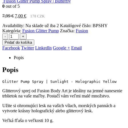
Fusion Glitter Pump Spray | Butterfly
0
out of 5
Pôvodná
Aktuálna
7,99
€
7,00
€
178 CZK
cena
cena
Availability:
Na sklade už iba 2
Katalógové číslo:
BPSHY
bola:
je:
Kategória:
Fusion Glitter Pump
Značka:
Fusion
7,99 €.
7,00 €.
-
+
Pridať do košíka
Facebook
Twitter
LinkedIn
Google +
Email
Popis
Popis
Glitter Pump Spray | Sunlight - Holographic Yellow
Glitterový sprej od Fusion Body Art je ideálny na jemné nanesenie
trblietok na vaše maľby. Postačí vám veľmi malé množstvo.
Užite si ohromujúci lesk na vašich vílach, morských pannách a
vytvorte krásny holografický alebo glitterový lesk.
Veľká fľaša o veľkosti 10 g.