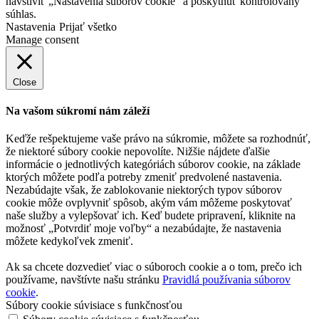
navštíviť „Nastavenia súborov cookie“ a poskytnúť kontrolovaný
súhlas.
Nastavenia
Prijať všetko
Manage consent
Close
Na vašom súkromí nám záleží
Keďže rešpektujeme vaše právo na súkromie, môžete sa rozhodnúť,
že niektoré súbory cookie nepovolíte. Nižšie nájdete ďalšie
informácie o jednotlivých kategóriách súborov cookie, na základe
ktorých môžete podľa potreby zmeniť predvolené nastavenia.
Nezabúdajte však, že zablokovanie niektorých typov súborov
cookie môže ovplyvniť spôsob, akým vám môžeme poskytovať
naše služby a vylepšovať ich. Keď budete pripravení, kliknite na
možnosť „Potvrdiť moje voľby“ a nezabúdajte, že nastavenia
môžete kedykoľvek zmeniť.
Ak sa chcete dozvedieť viac o súboroch cookie a o tom, prečo ich
používame, navštívte našu stránku
Pravidlá používania súborov
cookie
.
Súbory cookie súvisiace s funkčnosťou