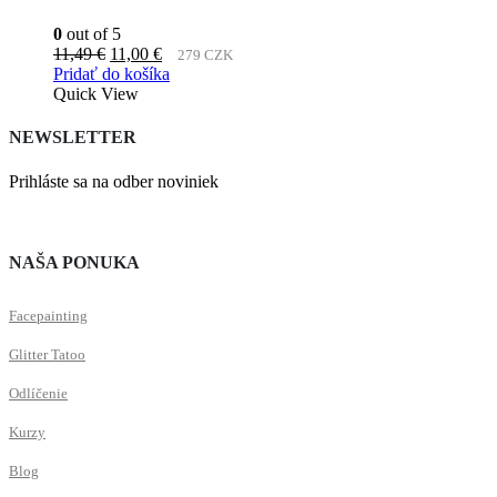
0
out of 5
Pôvodná
Aktuálna
11,49
€
11,00
€
279 CZK
cena
cena
Pridať do košíka
bola:
je:
Quick View
11,49 €.
11,00 €.
NEWSLETTER
Prihláste sa na odber noviniek
NAŠA PONUKA
Facepainting
Glitter Tatoo
Odlíčenie
Kurzy
Blog