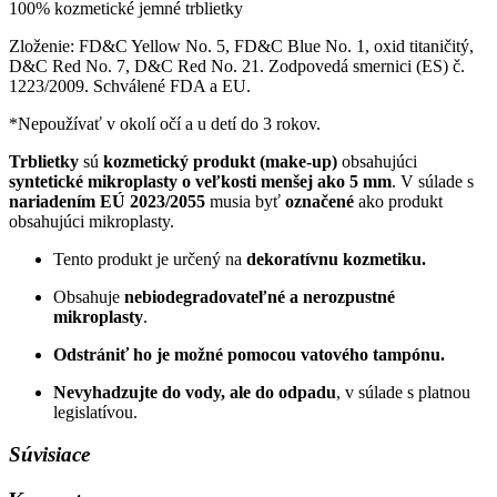
100% kozmetické jemné trblietky
Zloženie: FD&C Yellow No. 5, FD&C Blue No. 1, oxid titaničitý,
D&C Red No. 7, D&C Red No. 21. Zodpovedá smernici (ES) č.
1223/2009. Schválené FDA a EU.
*Nepoužívať v okolí očí a u detí do 3 rokov.
Trblietky
sú
kozmetický produkt (make-up)
obsahujúci
syntetické mikroplasty o veľkosti menšej ako 5 mm
. V súlade s
nariadením EÚ 2023/2055
musia byť
označené
ako produkt
obsahujúci mikroplasty.
Tento produkt je určený na
dekoratívnu kozmetiku.
Obsahuje
nebiodegradovateľné a nerozpustné
mikroplasty
.
Odstrániť ho je možné pomocou vatového tampónu.
Nevyhadzujte do vody, ale do odpadu
, v súlade s platnou
legislatívou.
Súvisiace