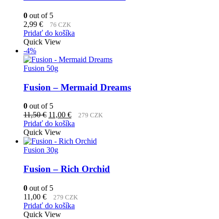
0
out of 5
2,99
€
76 CZK
Pridať do košíka
Quick View
-4%
Fusion 50g
Fusion – Mermaid Dreams
0
out of 5
Pôvodná
Aktuálna
11,50
€
11,00
€
279 CZK
cena
cena
Pridať do košíka
bola:
je:
Quick View
11,50 €.
11,00 €.
Fusion 30g
Fusion – Rich Orchid
0
out of 5
11,00
€
279 CZK
Pridať do košíka
Quick View