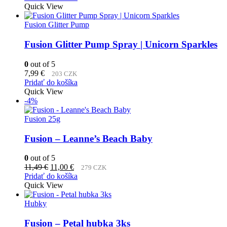
bola:
je:
Quick View
11,49 €.
11,00 €.
Fusion Glitter Pump
Fusion Glitter Pump Spray | Unicorn Sparkles
0
out of 5
7,99
€
203 CZK
Pridať do košíka
Quick View
-4%
Fusion 25g
Fusion – Leanne’s Beach Baby
0
out of 5
Pôvodná
Aktuálna
11,49
€
11,00
€
279 CZK
cena
cena
Pridať do košíka
bola:
je:
Quick View
11,49 €.
11,00 €.
Hubky
Fusion – Petal hubka 3ks