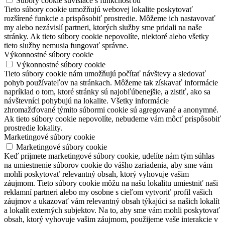
Súbory cookie súvisiace s funkčnosťou
Tieto súbory cookie umožňujú webovej lokalite poskytovať
rozšírené funkcie a prispôsobiť prostredie. Môžeme ich nastavovať
my alebo nezávislí partneri, ktorých služby sme pridali na naše
stránky. Ak tieto súbory cookie nepovolíte, niektoré alebo všetky
tieto služby nemusia fungovať správne.
Výkonnostné súbory cookie
Výkonnostné súbory cookie
Tieto súbory cookie nám umožňujú počítať návštevy a sledovať
pohyb používateľov na stránkach. Môžeme tak získavať informácie
napríklad o tom, ktoré stránky sú najobľúbenejšie, a zistiť, ako sa
návštevníci pohybujú na lokalite. Všetky informácie
zhromažďované týmito súbormi cookie sú agregované a anonymné.
Ak tieto súbory cookie nepovolíte, nebudeme vám môcť prispôsobiť
prostredie lokality.
Marketingové súbory cookie
Marketingové súbory cookie
Keď prijmete marketingové súbory cookie, udelíte nám tým súhlas
na umiestnenie súborov cookie do vášho zariadenia, aby sme vám
mohli poskytovať relevantný obsah, ktorý vyhovuje vašim
záujmom. Tieto súbory cookie môžu na našu lokalitu umiestniť naši
reklamní partneri alebo my osobne s cieľom vytvoriť profil vašich
záujmov a ukazovať vám relevantný obsah týkajúci sa našich lokalít
a lokalít externých subjektov. Na to, aby sme vám mohli poskytovať
obsah, ktorý vyhovuje vašim záujmom, použijeme vaše interakcie v