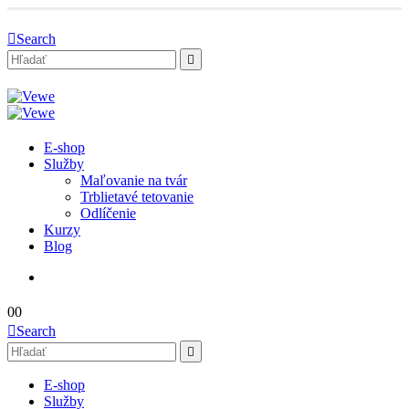
Search
E-shop
Služby
Maľovanie na tvár
Trblietavé tetovanie
Odlíčenie
Kurzy
Blog
0
0
Search
E-shop
Služby