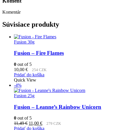
Koment
Komentár
Súvisiace produkty
Fusion 30g
Fusion – Fire Flames
0
out of 5
10,00
€
254 CZK
Pridať do košíka
Quick View
-4%
Fusion 25g
Fusion – Leanne’s Rainbow Unicorn
0
out of 5
Pôvodná
Aktuálna
11,49
€
11,00
€
279 CZK
cena
cena
Pridať do košíka