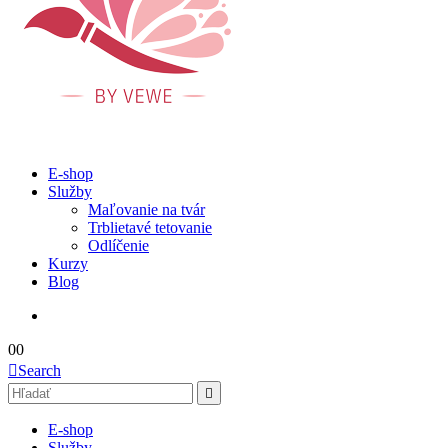
E-shop
Služby
Maľovanie na tvár
Trblietavé tetovanie
Odlíčenie
Kurzy
Blog
0
0
Search
E-shop
Služby