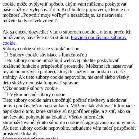
cookie môže ovplyvniť spôsob, akým vám môžeme poskytovať
naše služby a vylepšovať ich. Keď budete pripravení, kliknite na
možnosť „Potvrdiť moje voľby“ a nezabúdajte, že nastavenia
môžete kedykoľvek zmeniť.
Ak sa chcete dozvedieť viac o súboroch cookie a o tom, prečo ich
používame, navštívte našu stránku
Pravidlá používania súborov
cookie
.
Súbory cookie súvisiace s funkčnosťou
Súbory cookie súvisiace s funkčnosťou
Tieto súbory cookie umožňujú webovej lokalite poskytovať
rozšírené funkcie a prispôsobiť prostredie. Môžeme ich nastavovať
my alebo nezávislí partneri, ktorých služby sme pridali na naše
stránky. Ak tieto súbory cookie nepovolíte, niektoré alebo všetky
tieto služby nemusia fungovať správne.
Výkonnostné súbory cookie
Výkonnostné súbory cookie
Tieto súbory cookie nám umožňujú počítať návštevy a sledovať
pohyb používateľov na stránkach. Môžeme tak získavať informácie
napríklad o tom, ktoré stránky sú najobľúbenejšie, a zistiť, ako sa
návštevníci pohybujú na lokalite. Všetky informácie
zhromažďované týmito súbormi cookie sú agregované a anonymné.
Ak tieto súbory cookie nepovolíte, nebudeme vám môcť prispôsobiť
prostredie lokality.