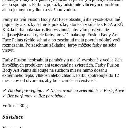
alebo špongiou. Farbu z pokožky odstránite vlhčeným obrúskom
alebo jemným mydlom a vlažnou vodou.
Farby na tvár Fusion Body Art Face obsahujú iba vysokokvalitné
pigmenty a zložky šetrné k pokožke, ktoré sú v súlade s FDA a EÚ.
Každá farba bola starostlivo vyvinutá, aby vám poskytla tie
najjasnejšie a najkrycie farby pre váš make-up. Fusion Body Art
Face Paints rýchlo schnú a po zaschnutí majú povrch odolný voči
rozmazaniu. Po zaschnutí základnej farby môžete farby na seba
vrstviť.
Farby Fusion neobsahujú parabény a nie sú vyrobené z vedľajších
živočíšnych produktov ani testované na zvieratách. Farby Fusion
Body Art Paints skladujte na suchom mieste mimo dosahu
extrémneho tepla, vlhkosti alebo chladu. Farbu spotrebujte do 12
mesiacov od otvorenia, aby bola zaručená čerstvosť.
✓ Vhodné pre vegánov ✓ Netestované na zvieratách ✓ Bezlepkové
✓ Bez parfumov ✓ Bez parabénov
Veľkosť: 30 g
Súvisiace