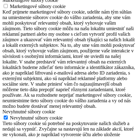
Marketingové súbory cookie
Marketingové súbory cookie
Keď prijmete marketingové súbory cookie, udelíte nám tým súhlas
na umiestnenie súborov cookie do vášho zariadenia, aby sme vám
mohli poskytovať relevantný obsah, ktorý vyhovuje vašim
záujmom. Tieto súbory cookie môžu na našu lokalitu umiestniť naši
reklamní partneri alebo my osobne s cieľom vytvoriť profil vašich
záujmov a ukazovať vám relevantný obsah týkajúci sa našich lokalít
a lokalít externých subjektov. Na to, aby sme vám mohli poskytovať
obsah, ktorý vyhovuje vašim záujmom, použijeme vaše interakcie v
súvislosti s osobnými informáciami, ktoré ste uviedli na našej
lokalite. V snahe predstaviť vám relevantný obsah na externých
lokalitách budeme zdieľať tieto informácie a identifikátor zákazníka,
ako je napríklad šifrovaná e-mailová adresa alebo ID zariadenia, s
externými subjektmi, ako sú napríklad reklamné platformy alebo
sociálne siete. V snahe priniesť vám čo najzaujímavejší obsah
môžeme tieto dáta prepojiť naprieč rôznymi zariadeniami, ktoré
používate. Ak sa rozhodnete neprijať marketingové súbory cookie,
neumiestnime tieto súbory cookie do vášho zariadenia a vy od nás
možno budete dostávať menej relevantný obsah.
Nevyhnutné súbory cookie
Nevyhnutné súbory cookie
Tieto súbory cookie sú potrebné na poskytovanie našich služieb a
nedajú sa vypnúť. Zvyčajne sa nastavujú len na základe akcií, ktoré
ste vykonali, ako je napríklad vytvorenie účtu alebo uloženie