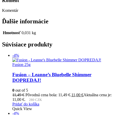
Koment
Komentár
Ďalšie informácie
Hmotnosť
0,031 kg
Súvisiace produkty
-4%
Fusion 25g
Fusion – Leanne’s Bluebelle Shimmer
DOPREDAJ!
0
out of 5
11,49
€
Pôvodná cena bola: 11,49 €.
11,00
€
Aktuálna cena je:
11,00 €.
280 CZK
Pridať do košíka
Quick View
-4%