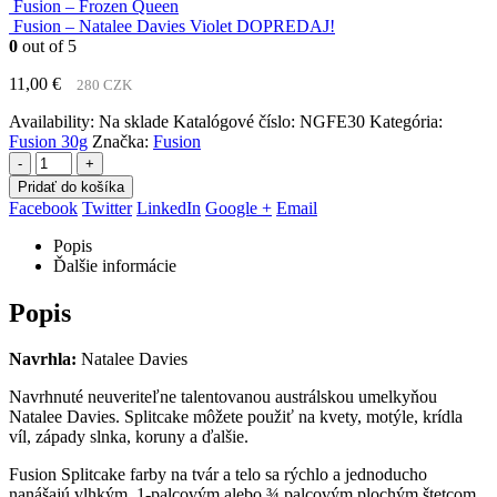
Fusion – Frozen Queen
Fusion – Natalee Davies Violet DOPREDAJ!
0
out of 5
11,00
€
280 CZK
Availability:
Na sklade
Katalógové číslo:
NGFE30
Kategória:
Fusion 30g
Značka:
Fusion
-
+
Pridať do košíka
Facebook
Twitter
LinkedIn
Google +
Email
Popis
Ďalšie informácie
Popis
Navrhla:
Natalee Davies
Navrhnuté neuveriteľne talentovanou austrálskou umelkyňou
Natalee Davies. Splitcake môžete použiť na kvety, motýle, krídla
víl, západy slnka, koruny a ďalšie.
Fusion Splitcake farby na tvár a telo sa rýchlo a jednoducho
nanášajú vlhkým 1-palcovým alebo ¾ palcovým plochým štetcom