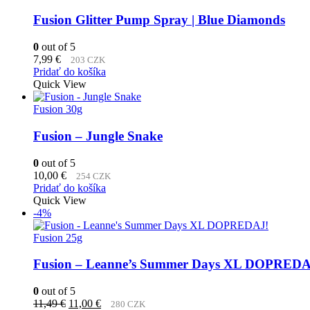
Fusion Glitter Pump Spray | Blue Diamonds
0
out of 5
7,99
€
203 CZK
Pridať do košíka
Quick View
Fusion 30g
Fusion – Jungle Snake
0
out of 5
10,00
€
254 CZK
Pridať do košíka
Quick View
-4%
Fusion 25g
Fusion – Leanne’s Summer Days XL DOPREDA
0
out of 5
Pôvodná
Aktuálna
11,49
€
11,00
€
280 CZK