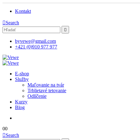
Kontakt
Search
byvewe@gmail.com
+421 (0)910 977 977
E-shop
Služby
Maľovanie na tvár
Trblietavé tetovanie
Odlíčenie
Kurzy
Blog
0
0
Search