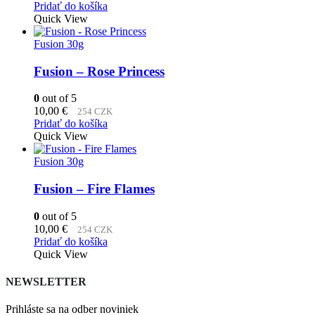
cena
cena
Pridať do košíka
bola:
je:
Quick View
11,49 €.
11,00 €.
Fusion 30g
Fusion – Rose Princess
0
out of 5
10,00
€
254 CZK
Pridať do košíka
Quick View
Fusion 30g
Fusion – Fire Flames
0
out of 5
10,00
€
254 CZK
Pridať do košíka
Quick View
NEWSLETTER
Prihláste sa na odber noviniek