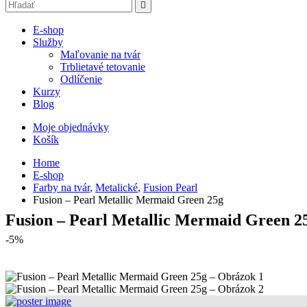
E-shop
Služby
Maľovanie na tvár
Trblietavé tetovanie
Odlíčenie
Kurzy
Blog
Moje objednávky
Košík
Home
E-shop
Farby na tvár
,
Metalické
,
Fusion Pearl
Fusion – Pearl Metallic Mermaid Green 25g
Fusion – Pearl Metallic Mermaid Green 2
-5%