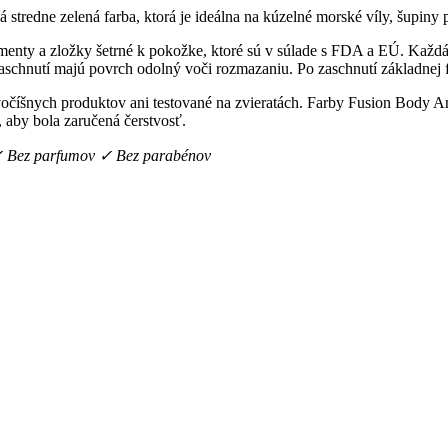
tredne zelená farba, ktorá je ideálna na kúzelné morské víly, šupiny p
nty a zložky šetrné k pokožke, ktoré sú v súlade s FDA a EÚ. Každá fa
aschnutí majú povrch odolný voči rozmazaniu. Po zaschnutí základnej f
vočíšnych produktov ani testované na zvieratách. Farby Fusion Body A
, aby bola zaručená čerstvosť.
✓ Bez parfumov ✓ Bez parabénov