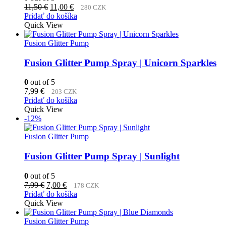
Pôvodná
Aktuálna
11,50
€
11,00
€
280 CZK
cena
cena
Pridať do košíka
bola:
je:
Quick View
11,50 €.
11,00 €.
Fusion Glitter Pump
Fusion Glitter Pump Spray | Unicorn Sparkles
0
out of 5
7,99
€
203 CZK
Pridať do košíka
Quick View
-12%
Fusion Glitter Pump
Fusion Glitter Pump Spray | Sunlight
0
out of 5
Pôvodná
Aktuálna
7,99
€
7,00
€
178 CZK
cena
cena
Pridať do košíka
bola:
je:
Quick View
7,99 €.
7,00 €.
Fusion Glitter Pump