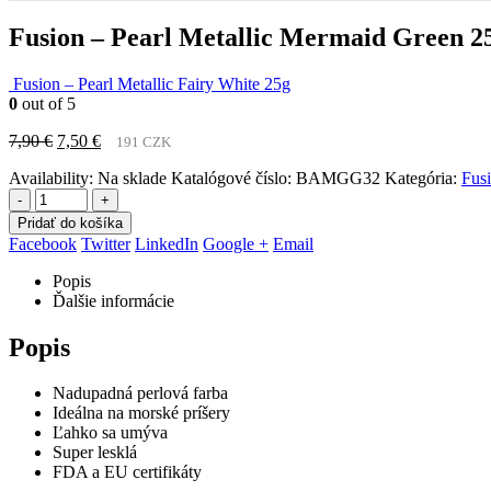
Fusion – Pearl Metallic Mermaid Green 2
Fusion – Pearl Metallic Fairy White 25g
0
out of 5
Pôvodná
Aktuálna
7,90
€
7,50
€
191 CZK
cena
cena
Availability:
Na sklade
Katalógové číslo:
BAMGG32
Kategória:
Fusi
bola:
je:
7,90 €.
7,50 €.
-
+
Pridať do košíka
Facebook
Twitter
LinkedIn
Google +
Email
Popis
Ďalšie informácie
Popis
Nadupadná perlová farba
Ideálna na morské príšery
Ľahko sa umýva
Super lesklá
FDA a EU certifikáty