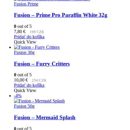
Fusion Prime
Fusion – Prime Pro Paraffin White 32g
0
out of 5
7,80
€
198 CZK
Pridať do košíka
Quick View
Fusion 30g
Fusion – Furry Critters
0
out of 5
10,00
€
254 CZK
Pridať do košíka
Quick View
-4%
Fusion 50g
Fusion – Mermaid Splash
0
out of 5