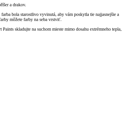
říšer a drakov.
rba bola starostlivo vyvinutá, aby vám poskytla tie najjasnejšie a
arby môžete farby na seba vrstviť.
rt Paints skladujte na suchom mieste mimo dosahu extrémneho tepla,