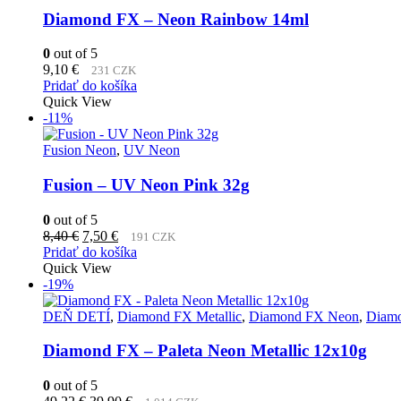
Diamond FX – Neon Rainbow 14ml
0
out of 5
9,10
€
231 CZK
Pridať do košíka
Quick View
-11%
Fusion Neon
,
UV Neon
Fusion – UV Neon Pink 32g
0
out of 5
Pôvodná
Aktuálna
8,40
€
7,50
€
191 CZK
cena
cena
Pridať do košíka
bola:
je:
Quick View
8,40 €.
7,50 €.
-19%
DEŇ DETÍ
,
Diamond FX Metallic
,
Diamond FX Neon
,
Diamo
Diamond FX – Paleta Neon Metallic 12x10g
0
out of 5
Pôvodná
Aktuálna