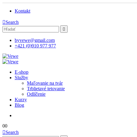
Kontakt
Search
byvewe@gmail.com
+421 (0)910 977 977
E-shop
Služby
Maľovanie na tvár
Trblietavé tetovanie
Odlíčenie
Kurzy
Blog
0
0
Search