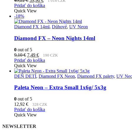
49,22
€
39,90
€
1 014 CZK
cena
cena
Pridať do košíka
bola:
je:
Quick View
49,22 €.
39,90 €.
-18%
Diamond FX 14ml
,
Dúhové
,
UV Neon
Diamond FX – Neon Nights 14ml
0
out of 5
Pôvodná
Aktuálna
9,10
€
7,49
€
190 CZK
cena
cena
Pridať do košíka
bola:
je:
Quick View
9,10 €.
7,49 €.
DEŇ DETÍ
,
Diamond FX Neon
,
Diamond FX palety
,
UV Ne
Paleta Neon – Extra Small 1x6g/ 5x3g
0
out of 5
12,92
€
328 CZK
Pridať do košíka
Quick View
NEWSLETTER