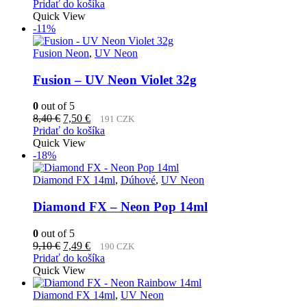
Pridať do košíka
Quick View
-11%
Fusion Neon
,
UV Neon
Fusion – UV Neon Violet 32g
0
out of 5
Pôvodná
Aktuálna
8,40
€
7,50
€
191 CZK
cena
cena
Pridať do košíka
bola:
je:
Quick View
8,40 €.
7,50 €.
-18%
Diamond FX 14ml
,
Dúhové
,
UV Neon
Diamond FX – Neon Pop 14ml
0
out of 5
Pôvodná
Aktuálna
9,10
€
7,49
€
190 CZK
cena
cena
Pridať do košíka
bola:
je:
Quick View
9,10 €.
7,49 €.
Diamond FX 14ml
,
UV Neon