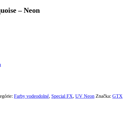
uoise – Neon
n
egórie:
Farby vodeodolné
,
Special FX
,
UV Neon
Značka:
GTX