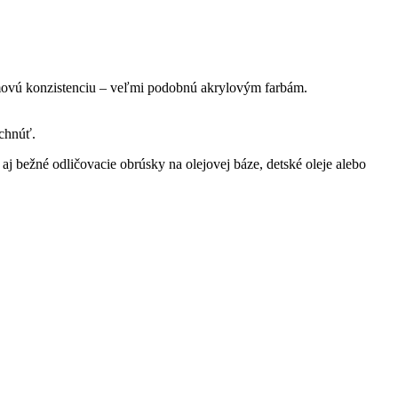
émovú konzistenciu – veľmi podobnú akrylovým farbám.
schnúť.
aj bežné odličovacie obrúsky na olejovej báze, detské oleje alebo