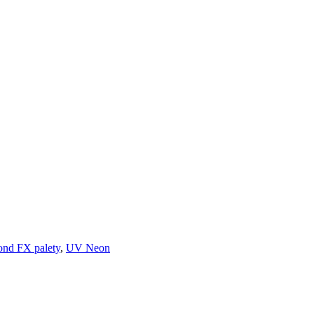
nd FX palety
,
UV Neon