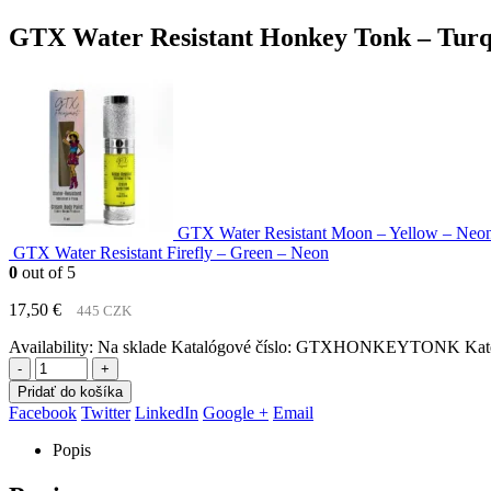
GTX Water Resistant Honkey Tonk – Turq
GTX Water Resistant Moon – Yellow – Neo
GTX Water Resistant Firefly – Green – Neon
0
out of 5
17,50
€
445 CZK
Availability:
Na sklade
Katalógové číslo:
GTXHONKEYTONK
Kat
-
+
Pridať do košíka
Facebook
Twitter
LinkedIn
Google +
Email
Popis