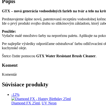
Popis
GTX – nová generácia vodoodolných farieb na tvár a telo na kré
Predstavujeme úplne novú, patentovanú receptúru vodoodolnej krémov
Ide o prvý produkt svojho druhu so silikónovým základom, ktorý za
Použitie:
Vytlačte malé množstvo farby na neporéznu paletu. Aplikujte na pok
Pre najlepšie výsledky odporúčame odstraňovať farbu odličovacími 
kuchynské oleje.
Štetce čistite pomocou
GTX Water Resistant Brush Cleaner
.
Koment
Komentár
Súvisiace produkty
-12%
Diamond FX 25ml
,
UV Neon