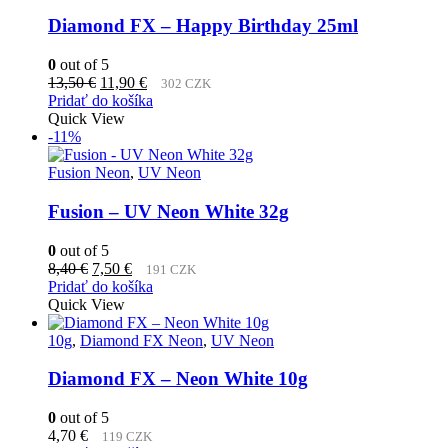
Diamond FX – Happy Birthday 25ml
0
out of 5
Pôvodná
Aktuálna
13,50
€
11,90
€
302 CZK
cena
cena
Pridať do košíka
bola:
je:
Quick View
13,50 €.
11,90 €.
-11%
Fusion Neon
,
UV Neon
Fusion – UV Neon White 32g
0
out of 5
Pôvodná
Aktuálna
8,40
€
7,50
€
191 CZK
cena
cena
Pridať do košíka
bola:
je:
Quick View
8,40 €.
7,50 €.
10g
,
Diamond FX Neon
,
UV Neon
Diamond FX – Neon White 10g
0
out of 5
4,70
€
119 CZK