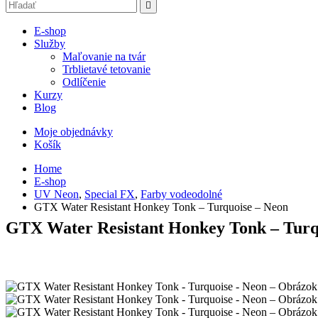
E-shop
Služby
Maľovanie na tvár
Trblietavé tetovanie
Odlíčenie
Kurzy
Blog
Moje objednávky
Košík
Home
E-shop
UV Neon
,
Special FX
,
Farby vodeodolné
GTX Water Resistant Honkey Tonk – Turquoise – Neon
GTX Water Resistant Honkey Tonk – Turq