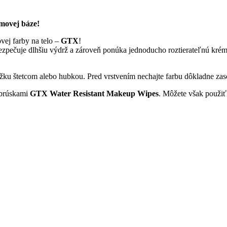
movej báze!
ej farby na telo –
GTX
!
bezpečuje dlhšiu výdrž a zároveň ponúka jednoducho roztierateľnú kr
ožku štetcom alebo hubkou. Pred vrstvením nechajte farbu dôkladne za
obrúskami
GTX Water Resistant Makeup Wipes
. Môžete však použiť 