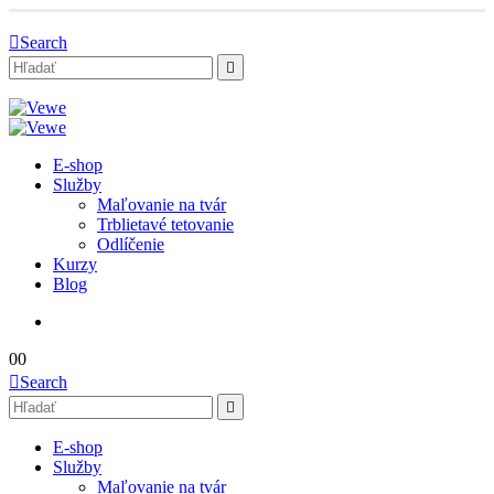
Search
E-shop
Služby
Maľovanie na tvár
Trblietavé tetovanie
Odlíčenie
Kurzy
Blog
0
0
Search
E-shop
Služby
Maľovanie na tvár