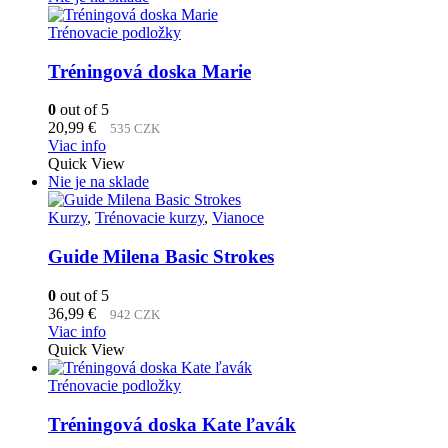
Trénovacie podložky
Tréningová doska Marie
0
out of 5
20,99
€
535 CZK
Viac info
Quick View
Nie je na sklade
Kurzy
,
Trénovacie kurzy
,
Vianoce
Guide Milena Basic Strokes
0
out of 5
36,99
€
942 CZK
Viac info
Quick View
Trénovacie podložky
Tréningová doska Kate ľavák