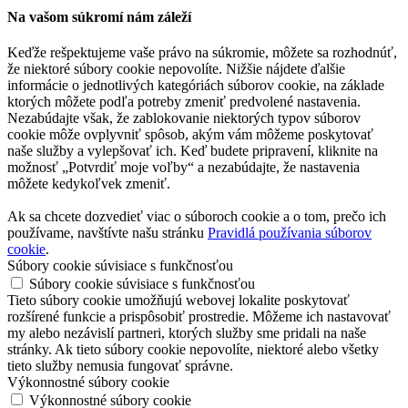
Na vašom súkromí nám záleží
Keďže rešpektujeme vaše právo na súkromie, môžete sa rozhodnúť,
že niektoré súbory cookie nepovolíte. Nižšie nájdete ďalšie
informácie o jednotlivých kategóriách súborov cookie, na základe
ktorých môžete podľa potreby zmeniť predvolené nastavenia.
Nezabúdajte však, že zablokovanie niektorých typov súborov
cookie môže ovplyvniť spôsob, akým vám môžeme poskytovať
naše služby a vylepšovať ich. Keď budete pripravení, kliknite na
možnosť „Potvrdiť moje voľby“ a nezabúdajte, že nastavenia
môžete kedykoľvek zmeniť.
Ak sa chcete dozvedieť viac o súboroch cookie a o tom, prečo ich
používame, navštívte našu stránku
Pravidlá používania súborov
cookie
.
Súbory cookie súvisiace s funkčnosťou
Súbory cookie súvisiace s funkčnosťou
Tieto súbory cookie umožňujú webovej lokalite poskytovať
rozšírené funkcie a prispôsobiť prostredie. Môžeme ich nastavovať
my alebo nezávislí partneri, ktorých služby sme pridali na naše
stránky. Ak tieto súbory cookie nepovolíte, niektoré alebo všetky
tieto služby nemusia fungovať správne.
Výkonnostné súbory cookie
Výkonnostné súbory cookie