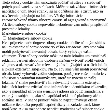
Tieto súbory cookie nám umožňujú počítať návštevy a sledovať
pohyb používateľov na stránkach. Môžeme tak získavať informácie
napríklad o tom, ktoré stránky sú najobľúbenejšie, a zistiť, ako sa
návštevníci pohybujú na lokalite. Všetky informácie
zhromažďované týmito súbormi cookie sú agregované a anonymné.
Ak tieto súbory cookie nepovolíte, nebudeme vám môcť prispôsobiť
prostredie lokality.
Marketingové súbory cookie
Marketingové súbory cookie
Keď prijmete marketingové súbory cookie, udelíte nám tým súhlas
na umiestnenie súborov cookie do vášho zariadenia, aby sme vám
mohli poskytovať relevantný obsah, ktorý vyhovuje vašim
záujmom. Tieto súbory cookie môžu na našu lokalitu umiestniť naši
reklamní partneri alebo my osobne s cieľom vytvoriť profil vašich
záujmov a ukazovať vám relevantný obsah týkajúci sa našich lokalít
a lokalít externých subjektov. Na to, aby sme vám mohli poskytovať
obsah, ktorý vyhovuje vašim záujmom, použijeme vaše interakcie v
súvislosti s osobnými informáciami, ktoré ste uviedli na našej
lokalite. V snahe predstaviť vám relevantný obsah na externých
lokalitách budeme zdieľať tieto informácie a identifikátor zákazníka,
ako je napríklad šifrovaná e-mailová adresa alebo ID zariadenia, s
externými subjektmi, ako sú napríklad reklamné platformy alebo
sociálne siete. V snahe priniesť vám čo najzaujímavejší obsah
môžeme tieto dáta prepojiť naprieč rôznymi zariadeniami, ktoré
používate. Ak sa rozhodnete neprijať marketingové súbory cookie,