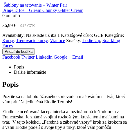
Šablóny na tetovanie – Winter Fair
Angelic Ice – Gleam Chunky Glitter Cream
0
out of 5
36,99
€
942 CZK
Availability:
Na sklade už iba 1
Katalógové číslo:
GCE
Kategórie:
Kurzy
,
Trénovacie kurzy
,
Vianoce
Značky:
Lodie Up
,
Sparkling
Faces
Pridať do košíka
Facebook
Twitter
LinkedIn
Google +
Email
Popis
Ďalšie informácie
Popis
Pozrite sa na tohoto úžasného sprievodcu maľováním na tvár, ktorý
vám prináša jedinečná Elodie Ternois!
Elodie je oceňovaná facepainterka a mezinárodná inštruktorka z
Francúzska. Je známá svojími rozkošnými kreslenými maľbami na
tvár. V tejto kolekcii „Farebné a zábavné vzory“ krok za krokom sa
s vami Elodie podelí o svoje tipy a triky, ktoré vám pomôžu