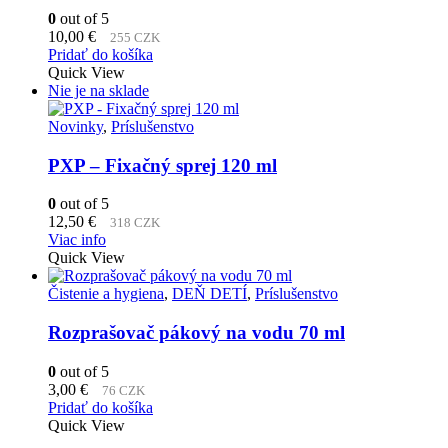
0
out of 5
10,00
€
255 CZK
Pridať do košíka
Quick View
Nie je na sklade
Novinky
,
Príslušenstvo
PXP – Fixačný sprej 120 ml
0
out of 5
12,50
€
318 CZK
Viac info
Quick View
Čistenie a hygiena
,
DEŇ DETÍ
,
Príslušenstvo
Rozprašovač pákový na vodu 70 ml
0
out of 5
3,00
€
76 CZK
Pridať do košíka
Quick View