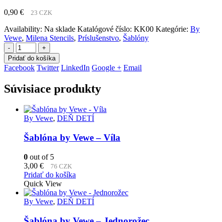
0,90
€
23 CZK
Availability:
Na sklade
Katalógové číslo:
KK00
Kategórie:
By
Vewe
,
Milena Stencils
,
Príslušenstvo
,
Šablóny
-
+
Pridať do košíka
Facebook
Twitter
LinkedIn
Google +
Email
Súvisiace produkty
By Vewe
,
DEŇ DETÍ
Šablóna by Vewe – Víla
0
out of 5
3,00
€
76 CZK
Pridať do košíka
Quick View
By Vewe
,
DEŇ DETÍ
Šablóna by Vewe – Jednorožec