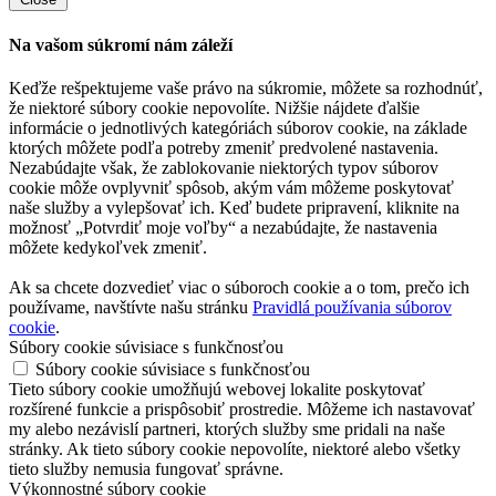
Na vašom súkromí nám záleží
Keďže rešpektujeme vaše právo na súkromie, môžete sa rozhodnúť,
že niektoré súbory cookie nepovolíte. Nižšie nájdete ďalšie
informácie o jednotlivých kategóriách súborov cookie, na základe
ktorých môžete podľa potreby zmeniť predvolené nastavenia.
Nezabúdajte však, že zablokovanie niektorých typov súborov
cookie môže ovplyvniť spôsob, akým vám môžeme poskytovať
naše služby a vylepšovať ich. Keď budete pripravení, kliknite na
možnosť „Potvrdiť moje voľby“ a nezabúdajte, že nastavenia
môžete kedykoľvek zmeniť.
Ak sa chcete dozvedieť viac o súboroch cookie a o tom, prečo ich
používame, navštívte našu stránku
Pravidlá používania súborov
cookie
.
Súbory cookie súvisiace s funkčnosťou
Súbory cookie súvisiace s funkčnosťou
Tieto súbory cookie umožňujú webovej lokalite poskytovať
rozšírené funkcie a prispôsobiť prostredie. Môžeme ich nastavovať
my alebo nezávislí partneri, ktorých služby sme pridali na naše
stránky. Ak tieto súbory cookie nepovolíte, niektoré alebo všetky
tieto služby nemusia fungovať správne.
Výkonnostné súbory cookie