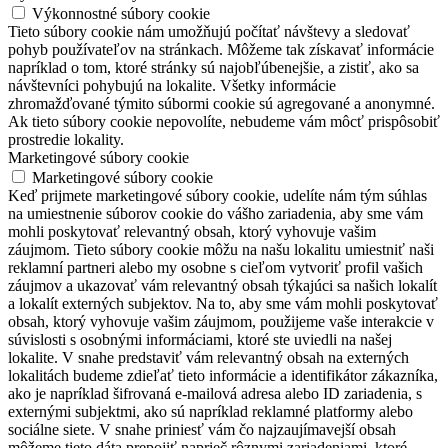
Výkonnostné súbory cookie
Tieto súbory cookie nám umožňujú počítať návštevy a sledovať
pohyb používateľov na stránkach. Môžeme tak získavať informácie
napríklad o tom, ktoré stránky sú najobľúbenejšie, a zistiť, ako sa
návštevníci pohybujú na lokalite. Všetky informácie
zhromažďované týmito súbormi cookie sú agregované a anonymné.
Ak tieto súbory cookie nepovolíte, nebudeme vám môcť prispôsobiť
prostredie lokality.
Marketingové súbory cookie
Marketingové súbory cookie
Keď prijmete marketingové súbory cookie, udelíte nám tým súhlas
na umiestnenie súborov cookie do vášho zariadenia, aby sme vám
mohli poskytovať relevantný obsah, ktorý vyhovuje vašim
záujmom. Tieto súbory cookie môžu na našu lokalitu umiestniť naši
reklamní partneri alebo my osobne s cieľom vytvoriť profil vašich
záujmov a ukazovať vám relevantný obsah týkajúci sa našich lokalít
a lokalít externých subjektov. Na to, aby sme vám mohli poskytovať
obsah, ktorý vyhovuje vašim záujmom, použijeme vaše interakcie v
súvislosti s osobnými informáciami, ktoré ste uviedli na našej
lokalite. V snahe predstaviť vám relevantný obsah na externých
lokalitách budeme zdieľať tieto informácie a identifikátor zákazníka,
ako je napríklad šifrovaná e-mailová adresa alebo ID zariadenia, s
externými subjektmi, ako sú napríklad reklamné platformy alebo
sociálne siete. V snahe priniesť vám čo najzaujímavejší obsah
môžeme tieto dáta prepojiť naprieč rôznymi zariadeniami, ktoré