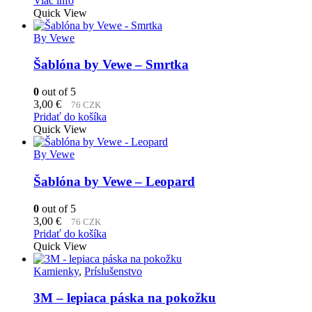
Viac info
Quick View
By Vewe
Šablóna by Vewe – Smrtka
0
out of 5
3,00
€
76 CZK
Pridať do košíka
Quick View
By Vewe
Šablóna by Vewe – Leopard
0
out of 5
3,00
€
76 CZK
Pridať do košíka
Quick View
Kamienky
,
Príslušenstvo
3M – lepiaca páska na pokožku