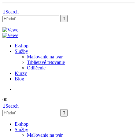
Search
E-shop
Služby
Maľovanie na tvár
Trblietavé tetovanie
Odlíčenie
Kurzy
Blog
0
0
Search
E-shop
Služby
Maľovanie na tvár