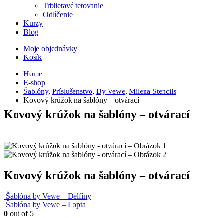
Trblietavé tetovanie
Odlíčenie
Kurzy
Blog
Moje objednávky
Košík
Home
E-shop
Šablóny
,
Príslušenstvo
,
By Vewe
,
Milena Stencils
Kovový krúžok na šablóny – otvárací
Kovový krúžok na šablóny – otvárací
Kovový krúžok na šablóny – otvárací
Šablóna by Vewe – Delfíny
Šablóna by Vewe – Lopta
0
out of 5