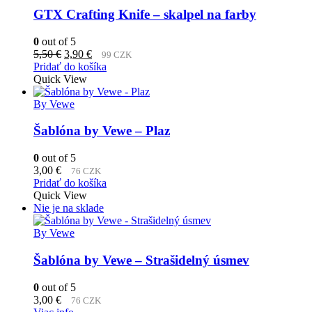
GTX Crafting Knife – skalpel na farby
0
out of 5
Pôvodná
Aktuálna
5,50
€
3,90
€
99 CZK
cena
cena
Pridať do košíka
bola:
je:
Quick View
5,50 €.
3,90 €.
By Vewe
Šablóna by Vewe – Plaz
0
out of 5
3,00
€
76 CZK
Pridať do košíka
Quick View
Nie je na sklade
By Vewe
Šablóna by Vewe – Strašidelný úsmev
0
out of 5
3,00
€
76 CZK