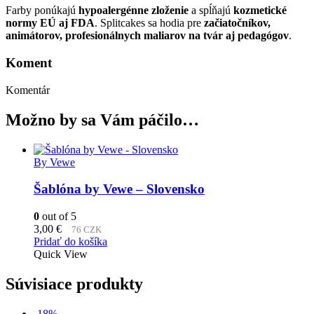
Farby ponúkajú
hypoalergénne zloženie
a spĺňajú
kozmetické
normy EÚ aj FDA
. Splitcakes sa hodia pre
začiatočníkov,
animátorov, profesionálnych maliarov na tvár aj pedagógov
.
Koment
Komentár
Možno by sa Vám páčilo…
By Vewe
Šablóna by Vewe – Slovensko
0
out of 5
3,00
€
76 CZK
Pridať do košíka
Quick View
Súvisiace produkty
-18%