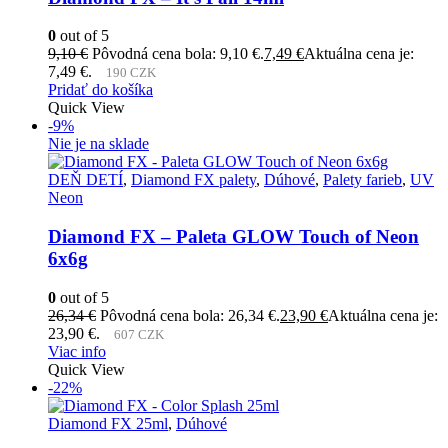
0
out of 5
9,10
€
Pôvodná cena bola: 9,10 €.
7,49
€
Aktuálna cena je:
7,49 €.
190 CZK
Pridať do košíka
Quick View
-9%
Nie je na sklade
DEŇ DETÍ
,
Diamond FX palety
,
Dúhové
,
Palety farieb
,
UV
Neon
Diamond FX – Paleta GLOW Touch of Neon
6x6g
0
out of 5
26,34
€
Pôvodná cena bola: 26,34 €.
23,90
€
Aktuálna cena je:
23,90 €.
607 CZK
Viac info
Quick View
-22%
Diamond FX 25ml
,
Dúhové