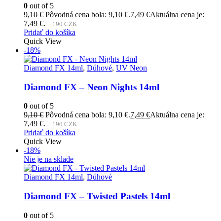
0
out of 5
9,10
€
Pôvodná cena bola: 9,10 €.
7,49
€
Aktuálna cena je:
7,49 €.
190 CZK
Pridať do košíka
Quick View
-18%
Diamond FX 14ml
,
Dúhové
,
UV Neon
Diamond FX – Neon Nights 14ml
0
out of 5
9,10
€
Pôvodná cena bola: 9,10 €.
7,49
€
Aktuálna cena je:
7,49 €.
190 CZK
Pridať do košíka
Quick View
-18%
Nie je na sklade
Diamond FX 14ml
,
Dúhové
Diamond FX – Twisted Pastels 14ml
0
out of 5