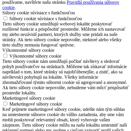
používame, navštívte našu stránku
Pravidlá používania súborov
cookie
.
Súbory cookie súvisiace s funkčnosťou
Súbory cookie súvisiace s funkčnosťou
Tieto súbory cookie umožňujú webovej lokalite poskytovať
rozšírené funkcie a prispôsobiť prostredie. Môžeme ich nastavovať
my alebo nezávislí partneri, ktorých služby sme pridali na naše
stránky. Ak tieto súbory cookie nepovolíte, niektoré alebo všetky
tieto služby nemusia fungovať správne.
Výkonnostné súbory cookie
Výkonnostné súbory cookie
Tieto súbory cookie nám umožňujú počítať návštevy a sledovať
pohyb používateľov na stránkach. Môžeme tak získavať informácie
napríklad o tom, ktoré stránky sú najobľúbenejšie, a zistiť, ako sa
návštevníci pohybujú na lokalite. Všetky informácie
zhromažďované týmito súbormi cookie sú agregované a anonymné.
Ak tieto súbory cookie nepovolíte, nebudeme vám môcť prispôsobiť
prostredie lokality.
Marketingové súbory cookie
Marketingové súbory cookie
Keď prijmete marketingové súbory cookie, udelíte nám tým súhlas
na umiestnenie súborov cookie do vášho zariadenia, aby sme vám
mohli poskytovať relevantný obsah, ktorý vyhovuje vašim
záujmom. Tieto súbory cookie môžu na našu lokalitu umiestniť naši
reklamní partneri alebo my osobne s cieľom vytvoriť profil vašich