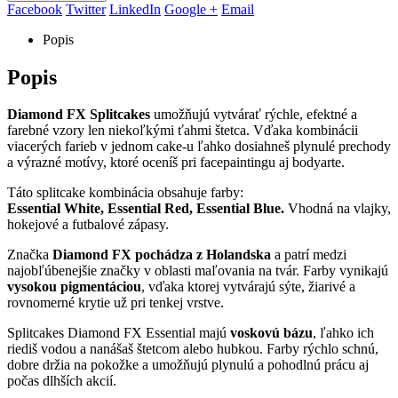
Facebook
Twitter
LinkedIn
Google +
Email
Popis
Popis
Diamond FX Splitcakes
umožňujú vytvárať rýchle, efektné a
farebné vzory len niekoľkými ťahmi štetca. Vďaka kombinácii
viacerých farieb v jednom cake-u ľahko dosiahneš plynulé prechody
a výrazné motívy, ktoré oceníš pri facepaintingu aj bodyarte.
Táto splitcake kombinácia obsahuje farby:
Essential White, Essential Red, Essential Blue.
Vhodná na vlajky,
hokejové a futbalové zápasy.
Značka
Diamond FX pochádza z Holandska
a patrí medzi
najobľúbenejšie značky v oblasti maľovania na tvár. Farby vynikajú
vysokou pigmentáciou
, vďaka ktorej vytvárajú sýte, žiarivé a
rovnomerné krytie už pri tenkej vrstve.
Splitcakes Diamond FX Essential majú
voskovú bázu
, ľahko ich
riediš vodou a nanášaš štetcom alebo hubkou. Farby rýchlo schnú,
dobre držia na pokožke a umožňujú plynulú a pohodlnú prácu aj
počas dlhších akcií.