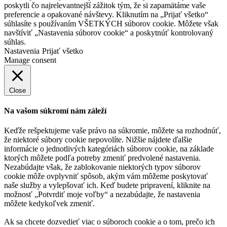
poskytli čo najrelevantnejší zážitok tým, že si zapamätáme vaše
preferencie a opakované návštevy. Kliknutím na „Prijať všetko“
súhlasíte s používaním VŠETKÝCH súborov cookie. Môžete však
navštíviť „Nastavenia súborov cookie“ a poskytnúť kontrolovaný
súhlas.
Nastavenia
Prijať všetko
Manage consent
Close
Na vašom súkromí nám záleží
Keďže rešpektujeme vaše právo na súkromie, môžete sa rozhodnúť,
že niektoré súbory cookie nepovolíte. Nižšie nájdete ďalšie
informácie o jednotlivých kategóriách súborov cookie, na základe
ktorých môžete podľa potreby zmeniť predvolené nastavenia.
Nezabúdajte však, že zablokovanie niektorých typov súborov
cookie môže ovplyvniť spôsob, akým vám môžeme poskytovať
naše služby a vylepšovať ich. Keď budete pripravení, kliknite na
možnosť „Potvrdiť moje voľby“ a nezabúdajte, že nastavenia
môžete kedykoľvek zmeniť.
Ak sa chcete dozvedieť viac o súboroch cookie a o tom, prečo ich