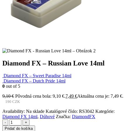
Diamond FX – Russian Love 14ml
Diamond FX – Sweet Paradise 14ml
Diamond FX – Dutch Pride 14ml
0
out of 5
9,10
€
Pôvodná cena bola: 9,10 €.
7,49
€
Aktuálna cena je: 7,49 €.
190 CZK
Availability:
Na sklade
Katalógové číslo:
RS3042
Kategórie:
Diamond FX 14ml
,
Dúhové
Značka:
DiamondFX
-
+
Pridať do košíka