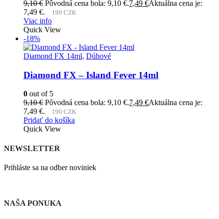
9,10
€
Pôvodná cena bola: 9,10 €.
7,49
€
Aktuálna cena je:
7,49 €.
190 CZK
Viac info
Quick View
-18%
Diamond FX 14ml
,
Dúhové
Diamond FX – Island Fever 14ml
0
out of 5
9,10
€
Pôvodná cena bola: 9,10 €.
7,49
€
Aktuálna cena je:
7,49 €.
190 CZK
Pridať do košíka
Quick View
NEWSLETTER
Prihláste sa na odber noviniek
NAŠA PONUKA