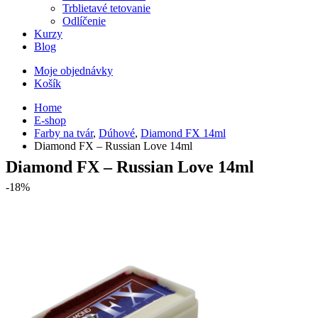
Trblietavé tetovanie
Odlíčenie
Kurzy
Blog
Moje objednávky
Košík
Home
E-shop
Farby na tvár
,
Dúhové
,
Diamond FX 14ml
Diamond FX – Russian Love 14ml
Diamond FX – Russian Love 14ml
-18%