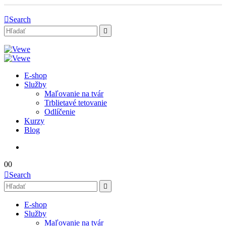
Search
E-shop
Služby
Maľovanie na tvár
Trblietavé tetovanie
Odlíčenie
Kurzy
Blog
0
0
Search
E-shop
Služby
Maľovanie na tvár