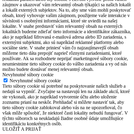
záujmov a ukazovať vám relevantný obsah týkajúci sa našich lokalít
a lokalít externých subjektov. Na to, aby sme vám mohli poskytovať
obsah, ktorý vyhovuje vašim záujmom, použijeme vaše interakcie v
súvislosti s osobnými informáciami, ktoré ste uviedli na našej
lokalite. V snahe predstaviť vám relevantný obsah na externých
lokalitách budeme zdieľať tieto informácie a identifikátor zákazníka,
ako je napríklad šifrovaná e-mailová adresa alebo ID zariadenia, s
externými subjektmi, ako sú napríklad reklamné platformy alebo
sociálne siete. V snahe priniesť vám čo najzaujímavejší obsah
môžeme tieto dáta prepojiť naprieč rôznymi zariadeniami, ktoré
používate. Ak sa rozhodnete neprijať marketingové súbory cookie,
neumiestnime tieto súbory cookie do vášho zariadenia a vy od nás
možno budete dostávať menej relevantný obsah.
Nevyhnutné súbory cookie
Nevyhnutné súbory cookie
Tieto súbory cookie sú potrebné na poskytovanie našich služieb a
nedajú sa vypnúť. Zvyčajne sa nastavujú len na základe akcií, ktoré
ste vykonali, ako je napríklad vytvorenie účtu alebo uloženie
zoznamu prianí na neskôr. Prehliadač si môžete nastaviť tak, aby
tieto súbory cookie zablokoval alebo vás na ne upozorňoval, čo
však môže spôsobiť, že niektoré časti lokality nebudú fungovať. V
týchto súboroch sa neukladajú žiadne osobné údaje umožňujúce
identifikáciu konkrétnych osôb.
ULOŽIŤ A PRIJAŤ