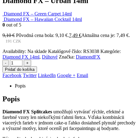
Diamond FX – Urban 14ml
Diamond FX – Green Carpet 14ml
Diamond FX – Hawaiian Cocktail 14ml
0
out of 5
9,10
€
Pôvodná cena bola: 9,10 €.
7,49
€
Aktuálna cena je: 7,49 €.
191 CZK
Availability:
Na sklade
Katalógové číslo:
RS3038
Kategórie:
Diamond FX 14ml
,
Dúhové
Značka:
DiamondFX
-
+
Pridať do košíka
Facebook
Twitter
LinkedIn
Google +
Email
Popis
Popis
Diamond FX Splitcakes
umožňujú vytvárať rýchle, efektné a
farebné vzory len niekoľkými ťahmi štetca. Vďaka kombinácii
viacerých farieb v jednom cake-u ľahko dosiahneš plynulé prechody
a výrazné motívy, ktoré oceníš pri facepaintingu aj bodyarte.