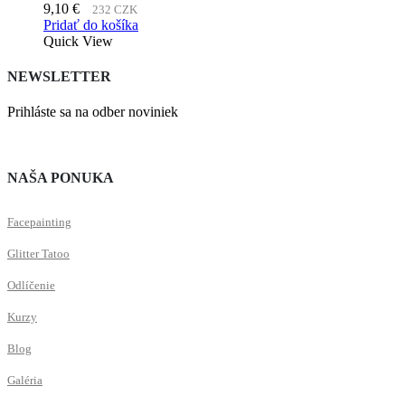
9,10
€
232 CZK
Pridať do košíka
Quick View
NEWSLETTER
Prihláste sa na odber noviniek
NAŠA PONUKA
Facepainting
Glitter Tatoo
Odlíčenie
Kurzy
Blog
Galéria