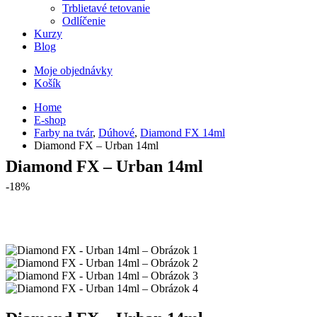
Trblietavé tetovanie
Odlíčenie
Kurzy
Blog
Moje objednávky
Košík
Home
E-shop
Farby na tvár
,
Dúhové
,
Diamond FX 14ml
Diamond FX – Urban 14ml
Diamond FX – Urban 14ml
-18%