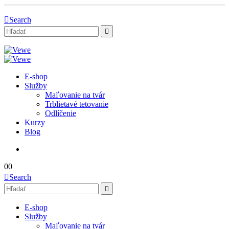
Search
E-shop
Služby
Maľovanie na tvár
Trblietavé tetovanie
Odlíčenie
Kurzy
Blog
0
0
Search
E-shop
Služby
Maľovanie na tvár