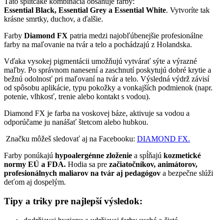
Táto splitcake kombinácia obsahuje farby:
Essential Black, Essential Grey a Essential White
. Vytvoríte tak
krásne smrtky, duchov, a ďalšie.
Farby
Diamond FX
patria medzi najobľúbenejšie profesionálne
farby na maľovanie na tvár a telo a pochádzajú z Holandska.
Vďaka vysokej pigmentácii umožňujú vytvárať sýte a výrazné
maľby. Po správnom nanesení a zaschnutí poskytujú dobré krytie a
bežnú odolnosť pri maľovaní na tvár a telo. Výsledná výdrž závisí
od spôsobu aplikácie, typu pokožky a vonkajších podmienok (napr.
potenie, vlhkosť, trenie alebo kontakt s vodou).
Diamond FX je farba na voskovej báze, aktivuje sa vodou a
odporúčame ju nanášať štetcom alebo hubkou.
Značku môžeš sledovať aj na Facebooku:
DIAMOND FX.
Farby ponúkajú
hypoalergénne zloženie
a spĺňajú
kozmetické
normy EÚ a FDA.
Hodia sa pre
začiatočníkov, animátorov,
profesionálnych maliarov na tvár aj pedagógov
a bezpečne slúži
deťom aj dospelým.
Tipy a triky pre najlepší výsledok: