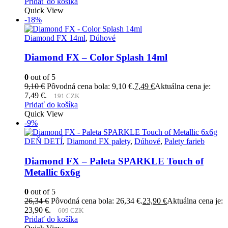
Pridať do košíka
Quick View
-18%
Diamond FX 14ml
,
Dúhové
Diamond FX – Color Splash 14ml
0
out of 5
9,10
€
Pôvodná cena bola: 9,10 €.
7,49
€
Aktuálna cena je:
7,49 €.
191 CZK
Pridať do košíka
Quick View
-9%
DEŇ DETÍ
,
Diamond FX palety
,
Dúhové
,
Palety farieb
Diamond FX – Paleta SPARKLE Touch of
Metallic 6x6g
0
out of 5
26,34
€
Pôvodná cena bola: 26,34 €.
23,90
€
Aktuálna cena je:
23,90 €.
609 CZK
Pridať do košíka