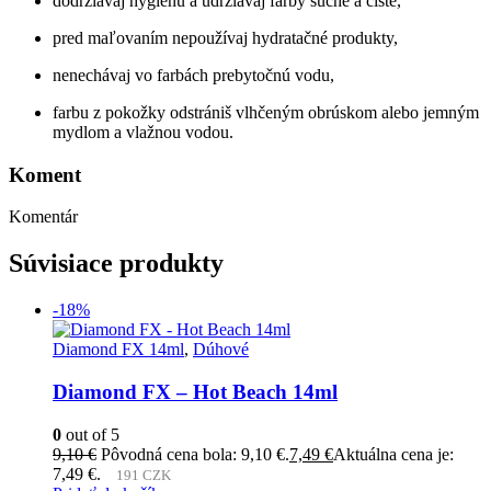
dodržiavaj hygienu a udržiavaj farby suché a čisté,
pred maľovaním nepoužívaj hydratačné produkty,
nenechávaj vo farbách prebytočnú vodu,
farbu z pokožky odstrániš vlhčeným obrúskom alebo jemným
mydlom a vlažnou vodou.
Koment
Komentár
Súvisiace produkty
-18%
Diamond FX 14ml
,
Dúhové
Diamond FX – Hot Beach 14ml
0
out of 5
9,10
€
Pôvodná cena bola: 9,10 €.
7,49
€
Aktuálna cena je:
7,49 €.
191 CZK