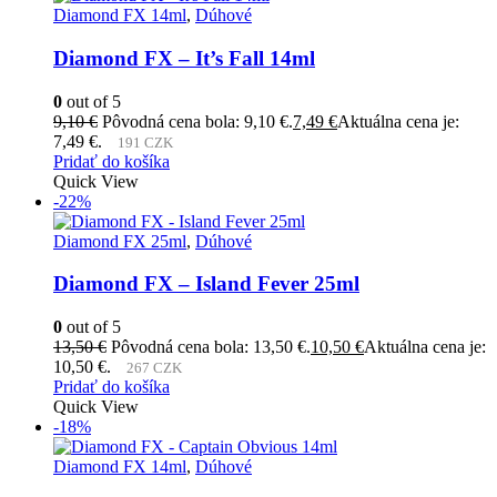
Diamond FX 14ml
,
Dúhové
Diamond FX – It’s Fall 14ml
0
out of 5
9,10
€
Pôvodná cena bola: 9,10 €.
7,49
€
Aktuálna cena je:
7,49 €.
191 CZK
Pridať do košíka
Quick View
-22%
Diamond FX 25ml
,
Dúhové
Diamond FX – Island Fever 25ml
0
out of 5
13,50
€
Pôvodná cena bola: 13,50 €.
10,50
€
Aktuálna cena je:
10,50 €.
267 CZK
Pridať do košíka
Quick View
-18%
Diamond FX 14ml
,
Dúhové