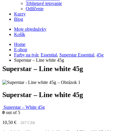
Trblietavé tetovanie
Odlíčenie
Kurzy
Blog
Moje objednávky
Košík
Home
E-shop
Farby na tvár
,
Essential
,
Superstar Essential
,
45g
Superstar – Line white 45g
Superstar – Line white 45g
Superstar – Line white 45g
Superstar – White 45g
0
out of 5
10,50
€
267 CZK