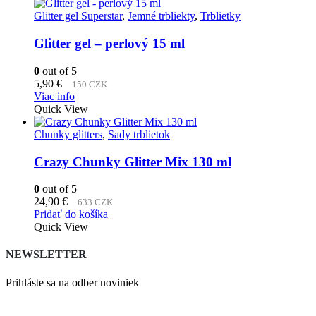
Glitter gel Superstar
,
Jemné trbliekty
,
Trblietky
Glitter gel – perlový 15 ml
0
out of 5
5,90
€
150 CZK
Viac info
Quick View
Chunky glitters
,
Sady trblietok
Crazy Chunky Glitter Mix 130 ml
0
out of 5
24,90
€
633 CZK
Pridať do košíka
Quick View
NEWSLETTER
Prihláste sa na odber noviniek