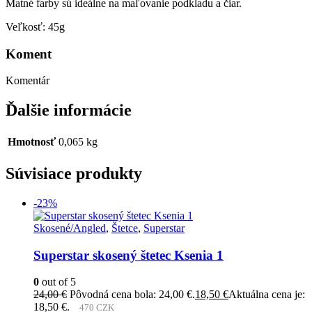
Matné farby sú ideálne na maľovanie podkladu a čiar.
Veľkosť: 45g
Koment
Komentár
Ďalšie informácie
Hmotnosť
0,065 kg
Súvisiace produkty
-23%
Skosené/Angled
,
Štetce
,
Superstar
Superstar skosený štetec Ksenia 1
0
out of 5
24,00
€
Pôvodná cena bola: 24,00 €.
18,50
€
Aktuálna cena je:
18,50 €.
470 CZK