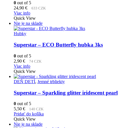
0
out of 5
24,90
€
633 CZK
Viac info
Quick View
Nie je na sklade
Hubky
Superstar – ECO Butterfly hubka 3ks
0
out of 5
2,90
€
74 CZK
Viac info
Quick View
DEŇ DETÍ
,
Jemné trbliekty
Superstar – Sparkling glitter iridescent pearl
0
out of 5
5,50
€
140 CZK
Pridať do košíka
Quick View
Nie je na sklade