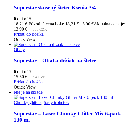
Superstar skosený štetec Ksenia 3/4
0
out of 5
18,21
€
Pôvodná cena bola: 18,21 €.
13,90
€
Aktuálna cena je:
13,90 €.
353 CZK
Pridať do košíka
Quick View
Obaly
Superstar – Obal a držiak na štetce
0
out of 5
15,50
€
394 CZK
Pridať do košíka
Quick View
Nie je na sklade
Chunky glitters
,
Sady trblietok
Superstar – Laser Chunky Glitter Mix 6-pack
130 ml