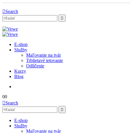
Search
E-shop
Služby
Maľovanie na tvár
Trblietavé tetovanie
Odlíčenie
Kurzy
Blog
0
0
Search
E-shop
Služby
Maľovanie na tvár