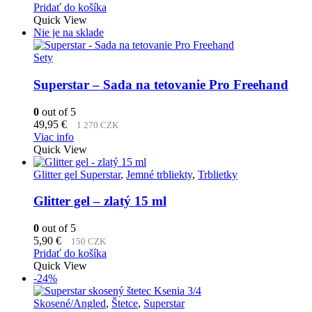
Pridať do košíka
Quick View
Nie je na sklade
Sety
Superstar – Sada na tetovanie Pro Freehand
0
out of 5
49,95
€
1 270 CZK
Viac info
Quick View
Glitter gel Superstar
,
Jemné trbliekty
,
Trblietky
Glitter gel – zlatý 15 ml
0
out of 5
5,90
€
150 CZK
Pridať do košíka
Quick View
-24%
Skosené/Angled
,
Štetce
,
Superstar