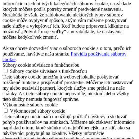
informácie o jednotlivých kategóriách súborov cookie, na základe
ktorých môžete podľa potreby zmeniť predvolené nastavenia.
Nezabúdajte však, že zablokovanie niektorých typov súborov
cookie môže ovplyvniť spôsob, akým vám môžeme poskytovať
naše služby a vylepšovať ich. Keď budete pripravení, kliknite na
možnosť „Potvrdiť moje voľby“ a nezabúdajte, že nastavenia
môžete kedykoľvek zmeniť.
Ak sa chcete dozvedieť viac o súboroch cookie a o tom, prečo ich
používame, navštívte našu stránku
Pravidlá používania súborov
cookie
.
Súbory cookie súvisiace s funkčnosťou
Súbory cookie súvisiace s funkčnosťou
Tieto súbory cookie umožňujú webovej lokalite poskytovať
rozšírené funkcie a prispôsobiť prostredie. Môžeme ich nastavovať
my alebo nezávislí partneri, ktorých služby sme pridali na naše
stránky. Ak tieto súbory cookie nepovolíte, niektoré alebo všetky
tieto služby nemusia fungovať správne.
Výkonnostné súbory cookie
Výkonnostné súbory cookie
Tieto súbory cookie nám umožňujú počítať návštevy a sledovať
pohyb používateľov na stránkach. Môžeme tak získavať informácie
napríklad o tom, ktoré stránky sú najobľúbenejšie, a zistiť, ako sa
návštevníci pohybujú na lokalite. Všetky informácie
zhromažďované týmito súbormi cookie sú agregované a anonymné.