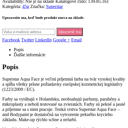
Availability:
Nie je na sklade
Katalógové číslo:
139-85.161
Kategória:
45g
Značka:
Superstar
Upozornite ma, keď bude produkt znova na sklade.
Upozorniť ma
Facebook
Twitter
LinkedIn
Google +
Email
Popis
Ďalšie informácie
Popis
Superstar Aqua Face je veľmi príjemná farba na tvár vysokej kvality
a spĺňa všetky prísne požiadavky európskej kozmetickej legislatívy
(1223/2009 / EC).
Farby sa vyrábajú v Holandsku, neobsahujú parfumy, parabény a
mikroplasty a neboli testované na zvieratách. Farby sú pekné a jasné
a príjemne sa s nimi pracuje. Tenká vrstva Superstar Aqua Face –
and Bodypaint je dostatočná na vytvorenie pekného krycieho
základu. Make-up rýchlo schne a nefarbí.