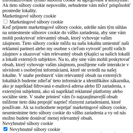
Ak tieto súbory cookie nepovolíte, nebudeme vám môcť prispôsobiť
prostredie lokality.
Marketingové súbory cookie
Marketingové súbory cookie
Keď prijmete marketingové súbory cookie, udelíte nám tým súhlas
na umiestnenie súborov cookie do vášho zariadenia, aby sme vám
mohli poskytovať relevantný obsah, ktorý vyhovuje vašim
záujmom. Tieto súbory cookie môžu na našu lokalitu umiestniť naši
reklamní partneri alebo my osobne s cieľom vytvoriť profil vašich
záujmov a ukazovať vám relevantný obsah týkajúci sa našich lokalít
a lokalít externých subjektov. Na to, aby sme vám mohli poskytovať
obsah, ktorý vyhovuje vašim záujmom, použijeme vaše interakcie v
súvislosti s osobnými informáciami, ktoré ste uviedli na našej
lokalite. V snahe predstaviť vám relevantný obsah na externých
lokalitách budeme zdieľať tieto informácie a identifikátor zákazníka,
ako je napríklad šifrovaná e-mailová adresa alebo ID zariadenia, s
externými subjektmi, ako sú napríklad reklamné platformy alebo
sociálne siete. V snahe priniesť vám čo najzaujímavejší obsah
môžeme tieto dáta prepojiť naprieč rôznymi zariadeniami, ktoré
používate. Ak sa rozhodnete neprijať marketingové súbory cookie,
neumiestnime tieto súbory cookie do vášho zariadenia a vy od nás
možno budete dostávať menej relevantný obsah.
Nevyhnutné súbory cookie
Nevyhnutné súbory cookie