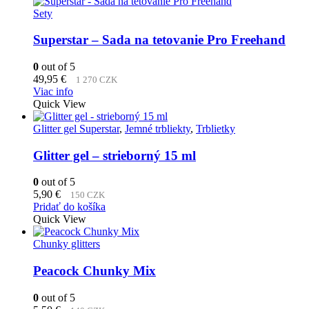
Sety
Superstar – Sada na tetovanie Pro Freehand
0
out of 5
49,95
€
1 270 CZK
Viac info
Quick View
Glitter gel Superstar
,
Jemné trbliekty
,
Trblietky
Glitter gel – strieborný 15 ml
0
out of 5
5,90
€
150 CZK
Pridať do košíka
Quick View
Chunky glitters
Peacock Chunky Mix
0
out of 5