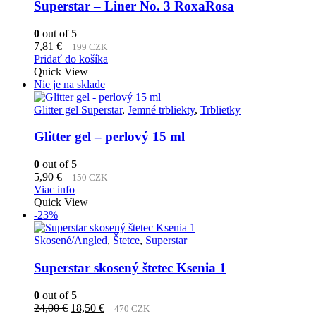
Superstar – Liner No. 3 RoxaRosa
0
out of 5
7,81
€
199 CZK
Pridať do košíka
Quick View
Nie je na sklade
Glitter gel Superstar
,
Jemné trbliekty
,
Trblietky
Glitter gel – perlový 15 ml
0
out of 5
5,90
€
150 CZK
Viac info
Quick View
-23%
Skosené/Angled
,
Štetce
,
Superstar
Superstar skosený štetec Ksenia 1
0
out of 5
Pôvodná
Aktuálna
24,00
€
18,50
€
470 CZK