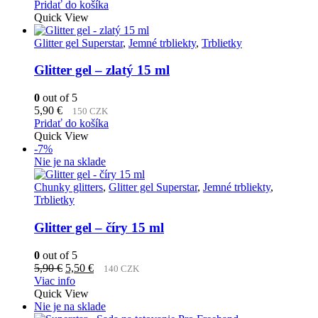
cena
cena
Pridať do košíka
bola:
je:
Quick View
24,00 €.
18,50 €.
Glitter gel Superstar
,
Jemné trbliekty
,
Trblietky
Glitter gel – zlatý 15 ml
0
out of 5
5,90
€
150 CZK
Pridať do košíka
Quick View
-7%
Nie je na sklade
Chunky glitters
,
Glitter gel Superstar
,
Jemné trbliekty
,
Trblietky
Glitter gel – číry 15 ml
0
out of 5
Pôvodná
Aktuálna
5,90
€
5,50
€
140 CZK
cena
cena
Viac info
bola:
je:
Quick View
5,90 €.
5,50 €.
Nie je na sklade