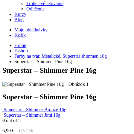
Trblietavé tetovanie
Odlíčenie
Kurzy
Blog
Moje objednávky
Košík
Home
E-shop
Farby na tvár
,
Metalické
,
Superstar shimmer
,
16g
Superstar – Shimmer Pine 16g
Superstar – Shimmer Pine 16g
Superstar – Shimmer Pine 16g
Superstar – Shimmer Bronze 16g
Superstar – Shimmer Jimi 16g
0
out of 5
6,90
€
175 CZK