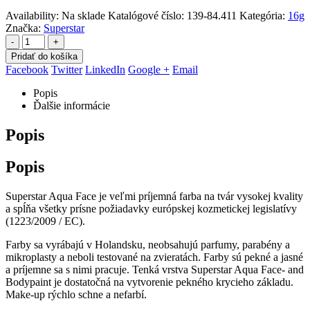
Availability:
Na sklade
Katalógové číslo:
139-84.411
Kategória:
16g
Značka:
Superstar
-
+
Pridať do košíka
Facebook
Twitter
LinkedIn
Google +
Email
Popis
Ďalšie informácie
Popis
Popis
Superstar Aqua Face je veľmi príjemná farba na tvár vysokej kvality
a spĺňa všetky prísne požiadavky európskej kozmetickej legislatívy
(1223/2009 / EC).
Farby sa vyrábajú v Holandsku, neobsahujú parfumy, parabény a
mikroplasty a neboli testované na zvieratách. Farby sú pekné a jasné
a príjemne sa s nimi pracuje. Tenká vrstva Superstar Aqua Face- and
Bodypaint je dostatočná na vytvorenie pekného krycieho základu.
Make-up rýchlo schne a nefarbí.