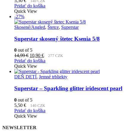
5,50
€
140 CZK
Pridať do košíka
Quick View
-27%
Skosené/Angled
,
Štetce
,
Superstar
Superstar skosený štetec Ksenia 5/8
0
out of 5
Pôvodná
Aktuálna
14,99
€
10,90
€
277 CZK
cena
cena
Pridať do košíka
bola:
je:
Quick View
14,99 €.
10,90 €.
DEŇ DETÍ
,
Jemné trbliekty
Superstar – Sparkling glitter iridescent pearl
0
out of 5
5,50
€
140 CZK
Pridať do košíka
Quick View
NEWSLETTER