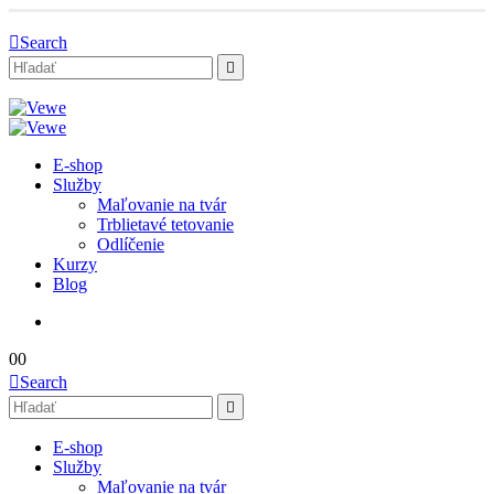
Search
E-shop
Služby
Maľovanie na tvár
Trblietavé tetovanie
Odlíčenie
Kurzy
Blog
0
0
Search
E-shop
Služby
Maľovanie na tvár