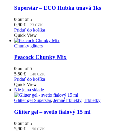
Superstar – ECO Hubka tmavá 1ks
0
out of 5
0,90
€
23 CZK
Pridať do košíka
Quick View
Chunky glitters
Peacock Chunky Mix
0
out of 5
5,50
€
140 CZK
Pridať do košíka
Quick View
Nie je na sklade
Glitter gel Superstar
,
Jemné trbliekty
,
Trblietky
Glitter gel – svetlo fialový 15 ml
0
out of 5
5,90
€
150 CZK