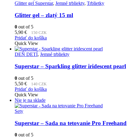
Glitter gel Superstar
,
Jemné trbliekty
,
Trblietky
Glitter gel – zlatý 15 ml
0
out of 5
5,90
€
150 CZK
Pridať do košíka
Quick View
DEŇ DETÍ
,
Jemné trbliekty
Superstar – Sparkling glitter iridescent pearl
0
out of 5
5,50
€
140 CZK
Pridať do košíka
Quick View
Nie je na sklade
Sety
Superstar – Sada na tetovanie Pro Freehand
0
out of 5