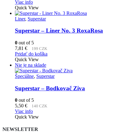
Viac info
Quick View
Liner
,
Superstar
Superstar – Liner No. 3 RoxaRosa
0
out of 5
7,81
€
199 CZK
Pridať do košíka
Quick View
Nie je na sklade
Špeciálne
,
Superstar
Superstar – Bodkovač Ziva
0
out of 5
5,50
€
140 CZK
Viac info
Quick View
NEWSLETTER