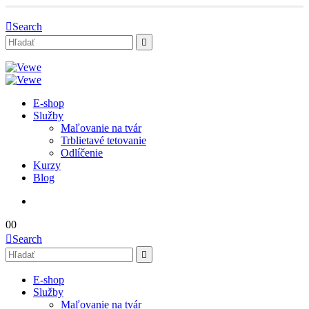
Search
E-shop
Služby
Maľovanie na tvár
Trblietavé tetovanie
Odlíčenie
Kurzy
Blog
0
0
Search
E-shop
Služby
Maľovanie na tvár