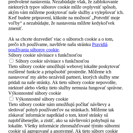
predvolené nastavenia. Nezabúdajte však, že zablokovanie
niektorých typov súborov cookie môže ovplyvniť spôsob,
akým vám môžeme poskytovať naše služby a vylepšovať ich.
Keď budete pripravení, kliknite na možnosť „Potvrdiť moje
voľby“ a nezabúdajte, že nastavenia môžete kedykoľvek
zmeniť.
Ak sa chcete dozvedieť viac o súboroch cookie a o tom,
prečo ich používame, navštívte našu stránku
Pravidlá
používania súborov cookie
.
Súbory cookie súvisiace s funkčnosťou
Súbory cookie súvisiace s funkčnosťou
Tieto súbory cookie umožňujú webovej lokalite poskytovať
rozšírené funkcie a prispôsobiť prostredie. Môžeme ich
nastavovať my alebo nezávislí partneri, ktorých služby sme
pridali na naše stránky. Ak tieto súbory cookie nepovolíte,
niektoré alebo všetky tieto služby nemusia fungovať správne.
Výkonnostné súbory cookie
Výkonnostné súbory cookie
Tieto súbory cookie nám umožňujú počítať návštevy a
sledovať pohyb používateľov na stránkach. Môžeme tak
získavať informácie napríklad o tom, ktoré stránky sú
najobľúbenejšie, a zistiť, ako sa návštevníci pohybujú na
lokalite. Všetky informácie zhromažďované týmito súbormi
cookie sú agregované a anonymné. Ak tieto súbory cookie