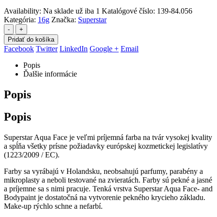
Availability:
Na sklade už iba 1
Katalógové číslo:
139-84.056
Kategória:
16g
Značka:
Superstar
-
+
Pridať do košíka
Facebook
Twitter
LinkedIn
Google +
Email
Popis
Ďalšie informácie
Popis
Popis
Superstar Aqua Face je veľmi príjemná farba na tvár vysokej kvality
a spĺňa všetky prísne požiadavky európskej kozmetickej legislatívy
(1223/2009 / EC).
Farby sa vyrábajú v Holandsku, neobsahujú parfumy, parabény a
mikroplasty a neboli testované na zvieratách. Farby sú pekné a jasné
a príjemne sa s nimi pracuje. Tenká vrstva Superstar Aqua Face- and
Bodypaint je dostatočná na vytvorenie pekného krycieho základu.
Make-up rýchlo schne a nefarbí.