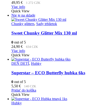
49,95
€
1 272 CZK
Viac info
Quick View
Nie je na sklade
Chunky glitters
,
Sady trblietok
Sweet Chunky Glitter Mix 130 ml
0
out of 5
24,90
€
634 CZK
Viac info
Quick View
DEŇ DETÍ
,
Hubky
Superstar – ECO Butterfly hubka 6ks
0
out of 5
5,50
€
140 CZK
Pridať do košíka
Quick View
Hubky