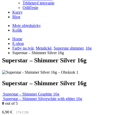
Trblietavé tetovanie
Odlíčenie
Kurzy
Blog
Moje objednávky
Košík
Home
E-shop
Farby na tvár
,
Metalické
,
Superstar shimmer
,
16g
Superstar – Shimmer Silver 16g
Superstar – Shimmer Silver 16g
Superstar – Shimmer Silver 16g
Superstar – Shimmer Graphite 16g
Superstar – Shimmer Silverwhite with glitter 16g
0
out of 5
6,90
€
176 CZK