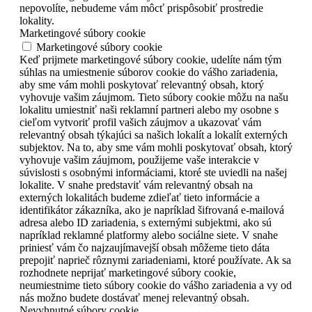
nepovolíte, nebudeme vám môcť prispôsobiť prostredie
lokality.
Marketingové súbory cookie
Marketingové súbory cookie
Keď prijmete marketingové súbory cookie, udelíte nám tým
súhlas na umiestnenie súborov cookie do vášho zariadenia,
aby sme vám mohli poskytovať relevantný obsah, ktorý
vyhovuje vašim záujmom. Tieto súbory cookie môžu na našu
lokalitu umiestniť naši reklamní partneri alebo my osobne s
cieľom vytvoriť profil vašich záujmov a ukazovať vám
relevantný obsah týkajúci sa našich lokalít a lokalít externých
subjektov. Na to, aby sme vám mohli poskytovať obsah, ktorý
vyhovuje vašim záujmom, použijeme vaše interakcie v
súvislosti s osobnými informáciami, ktoré ste uviedli na našej
lokalite. V snahe predstaviť vám relevantný obsah na
externých lokalitách budeme zdieľať tieto informácie a
identifikátor zákazníka, ako je napríklad šifrovaná e-mailová
adresa alebo ID zariadenia, s externými subjektmi, ako sú
napríklad reklamné platformy alebo sociálne siete. V snahe
priniesť vám čo najzaujímavejší obsah môžeme tieto dáta
prepojiť naprieč rôznymi zariadeniami, ktoré používate. Ak sa
rozhodnete neprijať marketingové súbory cookie,
neumiestnime tieto súbory cookie do vášho zariadenia a vy od
nás možno budete dostávať menej relevantný obsah.
Nevyhnutné súbory cookie