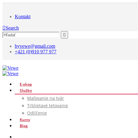
Kontakt
Search
byvewe@gmail.com
+421 (0)910 977 977
E-shop
Služby
Maľovanie na tvár
Trblietavé tetovanie
Odlíčenie
Kurzy
Blog