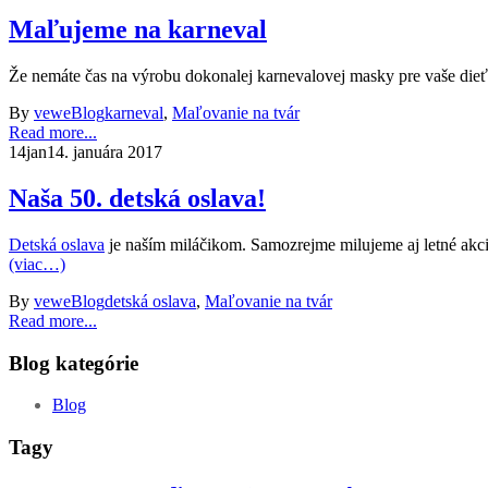
Maľujeme na karneval
Že nemáte čas na výrobu dokonalej karnevalovej masky pre vaše die
By
vewe
Blog
karneval
,
Maľovanie na tvár
Read more...
14
jan
14. januára 2017
Naša 50. detská oslava!
Detská oslava
je naším miláčikom. Samozrejme milujeme aj letné akc
(viac…)
By
vewe
Blog
detská oslava
,
Maľovanie na tvár
Read more...
Blog kategórie
Blog
Tagy