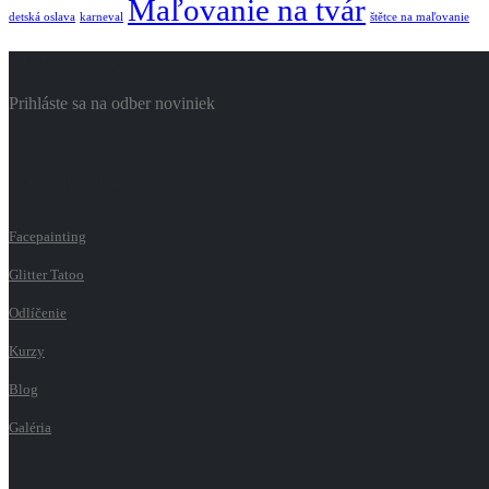
Maľovanie na tvár
detská oslava
karneval
štětce na maľovanie
NEWSLETTER
Prihláste sa na odber noviniek
NAŠA PONUKA
Facepainting
Glitter Tatoo
Odlíčenie
Kurzy
Blog
Galéria