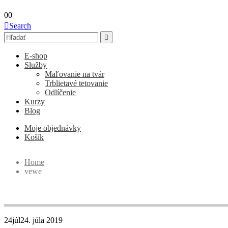
0
0
Search
E-shop
Služby
Maľovanie na tvár
Trblietavé tetovanie
Odlíčenie
Kurzy
Blog
Moje objednávky
Košík
Home
vewe
Author - vewe
24
júl
24. júla 2019