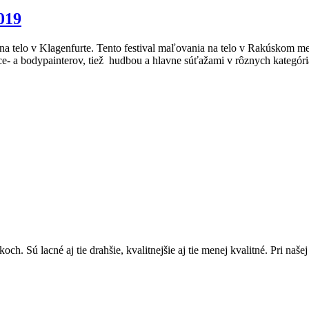
019
na telo v Klagenfurte. Tento festival maľovania na telo v Rakúskom m
- a bodypainterov, tiež hudbou a hlavne súťažami v rôznych kategóriá
ch. Sú lacné aj tie drahšie, kvalitnejšie aj tie menej kvalitné. Pri naše