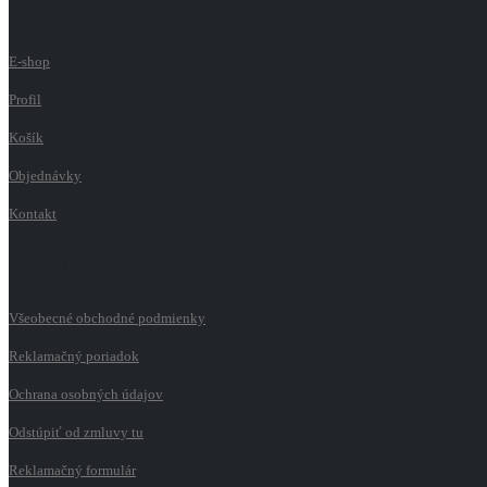
PRE ZÁKAZNÍKOV
E-shop
Profil
Košík
Objednávky
Kontakt
VIAC INFORMÁCIÍ
Všeobecné obchodné podmienky
Reklamačný poriadok
Ochrana osobných údajov
Odstúpiť od zmluvy tu
Reklamačný formulár