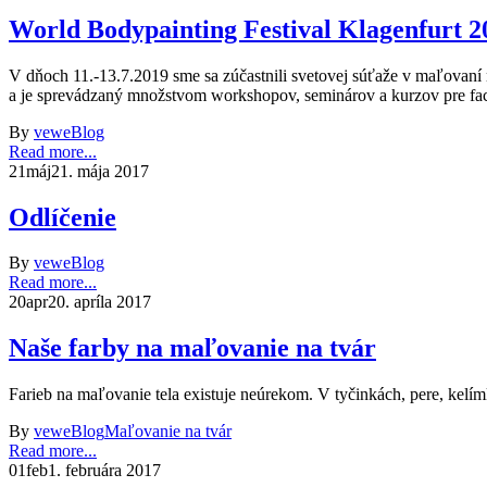
World Bodypainting Festival Klagenfurt 2
V dňoch 11.-13.7.2019 sme sa zúčastnili svetovej súťaže v maľovaní 
a je sprevádzaný množstvom workshopov, seminárov a kurzov pre face
By
vewe
Blog
Read more...
21
máj
21. mája 2017
Odlíčenie
By
vewe
Blog
Read more...
20
apr
20. apríla 2017
Naše farby na maľovanie na tvár
Farieb na maľovanie tela existuje neúrekom. V tyčinkách, pere, kelímko
By
vewe
Blog
Maľovanie na tvár
Read more...
01
feb
1. februára 2017