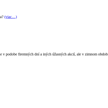
ťa?
(viac…)
ie v podobe firemných dní a iných úžasných akcií, ale v zimnom obdob