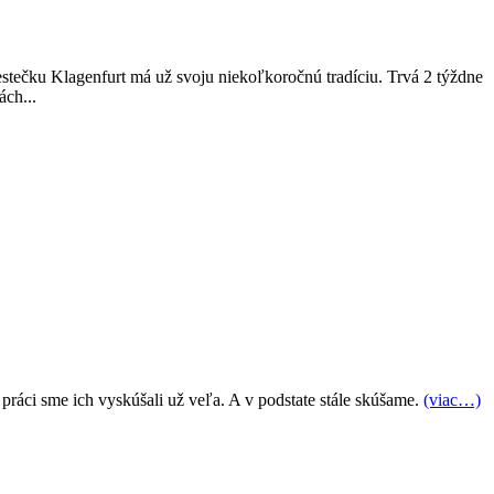
estečku Klagenfurt má už svoju niekoľkoročnú tradíciu. Trvá 2 týždne
ch...
j práci sme ich vyskúšali už veľa. A v podstate stále skúšame.
(viac…)