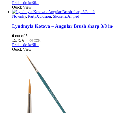
Pridať do košíka
Quick View
Novinky
,
PartyXplosion
,
Skosené/Angled
Lyudmyla Kotova – Angular Brush sharp 3/8 in
0
out of 5
15,75
€
400 CZK
Pridať do košíka
Quick View