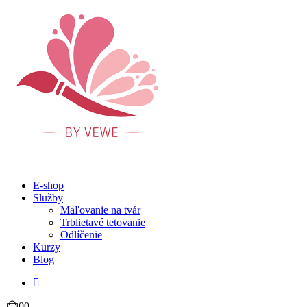
E-shop
Služby
Maľovanie na tvár
Trblietavé tetovanie
Odlíčenie
Kurzy
Blog
0
0