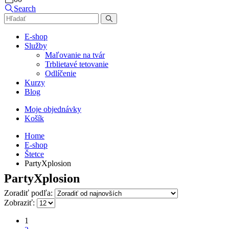
Search
E-shop
Služby
Maľovanie na tvár
Trblietavé tetovanie
Odlíčenie
Kurzy
Blog
Moje objednávky
Košík
Home
E-shop
Štetce
PartyXplosion
PartyXplosion
Zoradiť podľa:
Zobraziť:
1