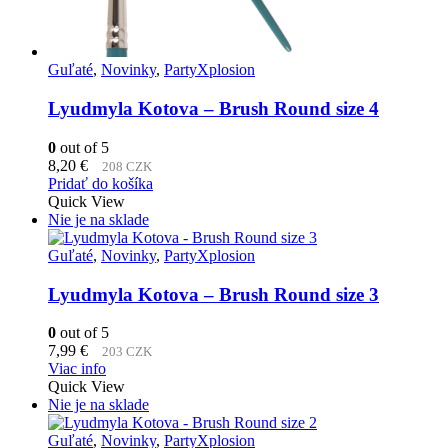
Guľaté
,
Novinky
,
PartyXplosion
Lyudmyla Kotova – Brush Round size 4
0
out of 5
8,20
€
208 CZK
Pridať do košíka
Quick View
Nie je na sklade
Guľaté
,
Novinky
,
PartyXplosion
Lyudmyla Kotova – Brush Round size 3
0
out of 5
7,99
€
203 CZK
Viac info
Quick View
Nie je na sklade
Guľaté
,
Novinky
,
PartyXplosion