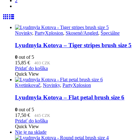
2
Novinky
,
PartyXplosion
,
Skosené/Angled
,
Špeciálne
Lyudmyla Kotova – Tiger stripes brush size 5
0
out of 5
15,85
€
403 CZK
Pridať do košíka
Quick View
Kvetinkovač
,
Novinky
,
PartyXplosion
Lyudmyla Kotova – Flat petal brush size 6
0
out of 5
17,50
€
445 CZK
Pridať do košíka
Quick View
Nie je na sklade