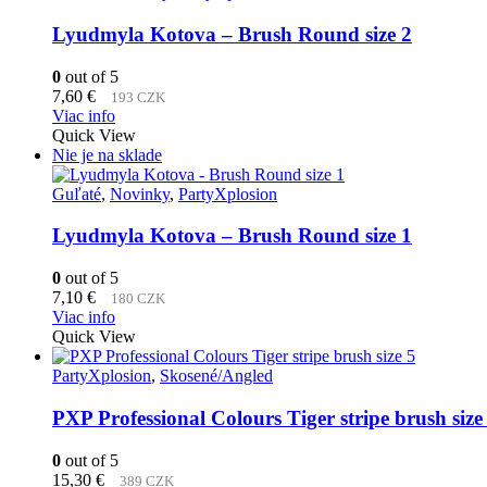
Lyudmyla Kotova – Brush Round size 2
0
out of 5
7,60
€
193 CZK
Viac info
Quick View
Nie je na sklade
Guľaté
,
Novinky
,
PartyXplosion
Lyudmyla Kotova – Brush Round size 1
0
out of 5
7,10
€
180 CZK
Viac info
Quick View
PartyXplosion
,
Skosené/Angled
PXP Professional Colours Tiger stripe brush size
0
out of 5
15,30
€
389 CZK