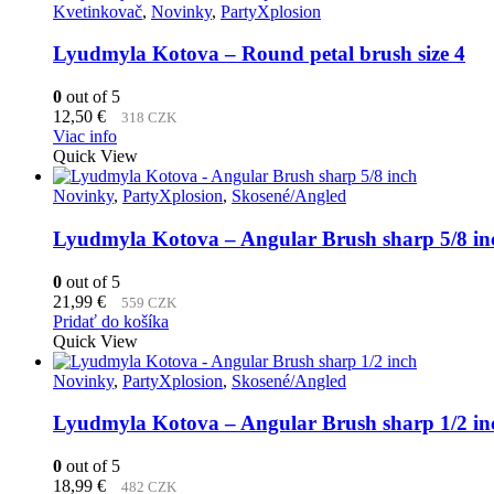
Kvetinkovač
,
Novinky
,
PartyXplosion
Lyudmyla Kotova – Round petal brush size 4
0
out of 5
12,50
€
318 CZK
Viac info
Quick View
Novinky
,
PartyXplosion
,
Skosené/Angled
Lyudmyla Kotova – Angular Brush sharp 5/8 in
0
out of 5
21,99
€
559 CZK
Pridať do košíka
Quick View
Novinky
,
PartyXplosion
,
Skosené/Angled
Lyudmyla Kotova – Angular Brush sharp 1/2 in
0
out of 5
18,99
€
482 CZK