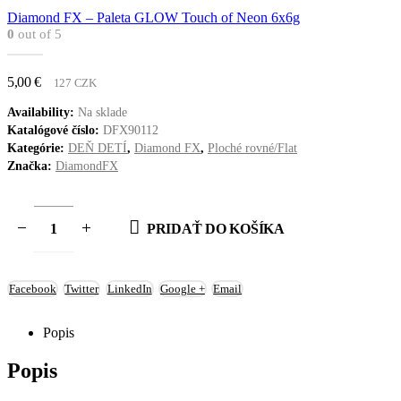
Diamond FX – Paleta GLOW Touch of Neon 6x6g
0
out of 5
5,00
€
127 CZK
Availability:
Na sklade
Katalógové číslo:
DFX90112
Kategórie:
DEŇ DETÍ
,
Diamond FX
,
Ploché rovné/Flat
Značka:
DiamondFX
PRIDAŤ DO KOŠÍKA
Facebook
Twitter
LinkedIn
Google +
Email
Popis
Popis