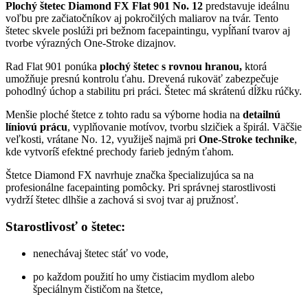
Plochý štetec Diamond FX Flat 901 No. 12
predstavuje ideálnu
voľbu pre začiatočníkov aj pokročilých maliarov na tvár. Tento
štetec skvele poslúži pri bežnom facepaintingu, vypĺňaní tvarov aj
tvorbe výrazných One-Stroke dizajnov.
Rad Flat 901 ponúka
plochý štetec s rovnou hranou,
ktorá
umožňuje presnú kontrolu ťahu. Drevená rukoväť zabezpečuje
pohodlný úchop a stabilitu pri práci. Štetec má skrátenú dĺžku rúčky.
Menšie ploché štetce z tohto radu sa výborne hodia na
detailnú
líniovú prácu
, vyplňovanie motívov, tvorbu slzičiek a špirál. Väčšie
veľkosti, vrátane No. 12, využiješ najmä pri
One-
Stroke technike
,
kde vytvoríš efektné prechody farieb jedným ťahom.
Štetce Diamond FX navrhuje značka špecializujúca sa na
profesionálne facepainting pomôcky. Pri správnej starostlivosti
vydrží štetec dlhšie a zachová si svoj tvar aj pružnosť.
Starostlivosť o štetec:
nenechávaj štetec stáť vo vode,
po každom použití ho umy čistiacim mydlom alebo
špeciálnym čističom na štetce,