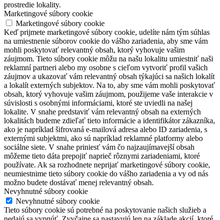
prostredie lokality.
Marketingové súbory cookie
Marketingové súbory cookie
Keď prijmete marketingové súbory cookie, udelíte nám tým súhlas
na umiestnenie súborov cookie do vášho zariadenia, aby sme vám
mohli poskytovať relevantný obsah, ktorý vyhovuje vašim
záujmom. Tieto súbory cookie môžu na našu lokalitu umiestniť naši
reklamní partneri alebo my osobne s cieľom vytvoriť profil vašich
záujmov a ukazovať vám relevantný obsah týkajúci sa našich lokalít
a lokalít externých subjektov. Na to, aby sme vám mohli poskytovať
obsah, ktorý vyhovuje vašim záujmom, použijeme vaše interakcie v
súvislosti s osobnými informáciami, ktoré ste uviedli na našej
lokalite. V snahe predstaviť vám relevantný obsah na externých
lokalitách budeme zdieľať tieto informácie a identifikátor zákazníka,
ako je napríklad šifrovaná e-mailová adresa alebo ID zariadenia, s
externými subjektmi, ako sú napríklad reklamné platformy alebo
sociálne siete. V snahe priniesť vám čo najzaujímavejší obsah
môžeme tieto dáta prepojiť naprieč rôznymi zariadeniami, ktoré
používate. Ak sa rozhodnete neprijať marketingové súbory cookie,
neumiestnime tieto súbory cookie do vášho zariadenia a vy od nás
možno budete dostávať menej relevantný obsah.
Nevyhnutné súbory cookie
Nevyhnutné súbory cookie
Tieto súbory cookie sú potrebné na poskytovanie našich služieb a
nedajú sa vypnúť. Zvyčajne sa nastavujú len na základe akcií, ktoré