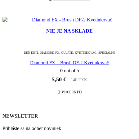
9,10 €.
7,49 €.
NIE JE NA SKLADE
DEŇ DETÍ
,
DIAMOND FX
,
GUĽATÉ
,
KVETINKOVAČ
,
ŠPECIÁLNE
Diamond FX – Brush DF-2 Kvetinkovač
0
out of 5
5,50
€
140 CZK
VIAC INFO
NEWSLETTER
Prihláste sa na odber noviniek