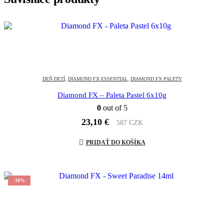
DEŇ DETÍ
,
DIAMOND FX ESSENTIAL
,
DIAMOND FX PALETY
Diamond FX – Paleta Pastel 6x10g
0
out of 5
23,10
€
587 CZK
PRIDAŤ DO KOŠÍKA
-18%