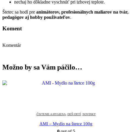
nechaj ho dôkladne vyschnúť pri izbovej teplote.
Štetec sa hodí pre
animátorov, profesionálnych maliarov na tvár,
pedagógov aj hobby používateľov
.
Koment
Komentár
Možno by sa Vám páčilo…
ČISTENIE A HYGIENA
,
DEŇ DETÍ
,
NOVINKY
AMI – Mydlo na štetce 100g
0
out of 5