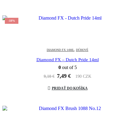
9,10 €.
7,49 €.
-18%
DIAMOND FX 14ML
,
DÚHOVÉ
Diamond FX – Dutch Pride 14ml
0
out of 5
Pôvodná
Aktuálna
7,49
€
9,10
€
190 CZK
cena
cena
bola:
je:
PRIDAŤ DO KOŠÍKA
9,10 €.
7,49 €.