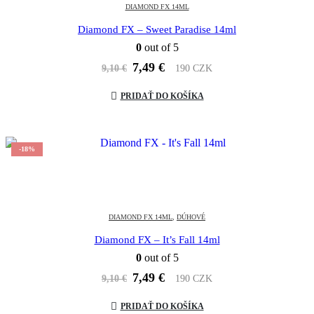
DIAMOND FX 14ML
Diamond FX – Sweet Paradise 14ml
0
out of 5
Pôvodná
Aktuálna
7,49
€
9,10
€
190 CZK
cena
cena
bola:
je:
PRIDAŤ DO KOŠÍKA
9,10 €.
7,49 €.
-18%
DIAMOND FX 14ML
,
DÚHOVÉ
Diamond FX – It’s Fall 14ml
0
out of 5
Pôvodná
Aktuálna
7,49
€
9,10
€
190 CZK
cena
cena
bola:
je:
PRIDAŤ DO KOŠÍKA