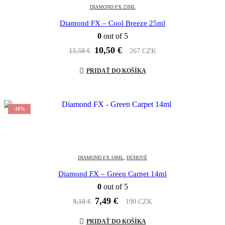
DIAMOND FX 25ML
Diamond FX – Cool Breeze 25ml
0
out of 5
Pôvodná
Aktuálna
10,50
€
13,50
€
267 CZK
cena
cena
bola:
je:
PRIDAŤ DO KOŠÍKA
13,50 €.
10,50 €.
-18%
DIAMOND FX 14ML
,
DÚHOVÉ
Diamond FX – Green Carpet 14ml
0
out of 5
Pôvodná
Aktuálna
7,49
€
9,10
€
190 CZK
cena
cena
bola:
je:
PRIDAŤ DO KOŠÍKA