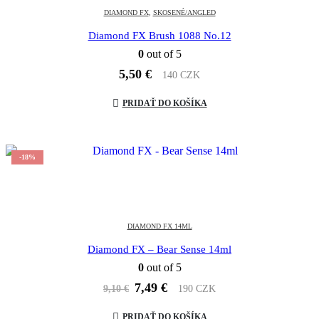
DIAMOND FX
,
SKOSENÉ/ANGLED
Diamond FX Brush 1088 No.12
0
out of 5
5,50
€
140 CZK
PRIDAŤ DO KOŠÍKA
-18%
DIAMOND FX 14ML
Diamond FX – Bear Sense 14ml
0
out of 5
Pôvodná
Aktuálna
7,49
€
9,10
€
190 CZK
cena
cena
bola:
je:
PRIDAŤ DO KOŠÍKA