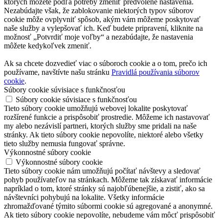
ktorých môžete podľa potreby zmeniť predvolené nastavenia.
Nezabúdajte však, že zablokovanie niektorých typov súborov
cookie môže ovplyvniť spôsob, akým vám môžeme poskytovať
naše služby a vylepšovať ich. Keď budete pripravení, kliknite na
možnosť „Potvrdiť moje voľby“ a nezabúdajte, že nastavenia
môžete kedykoľvek zmeniť.
Ak sa chcete dozvedieť viac o súboroch cookie a o tom, prečo ich
používame, navštívte našu stránku
Pravidlá používania súborov
cookie
.
Súbory cookie súvisiace s funkčnosťou
Súbory cookie súvisiace s funkčnosťou
Tieto súbory cookie umožňujú webovej lokalite poskytovať
rozšírené funkcie a prispôsobiť prostredie. Môžeme ich nastavovať
my alebo nezávislí partneri, ktorých služby sme pridali na naše
stránky. Ak tieto súbory cookie nepovolíte, niektoré alebo všetky
tieto služby nemusia fungovať správne.
Výkonnostné súbory cookie
Výkonnostné súbory cookie
Tieto súbory cookie nám umožňujú počítať návštevy a sledovať
pohyb používateľov na stránkach. Môžeme tak získavať informácie
napríklad o tom, ktoré stránky sú najobľúbenejšie, a zistiť, ako sa
návštevníci pohybujú na lokalite. Všetky informácie
zhromažďované týmito súbormi cookie sú agregované a anonymné.
Ak tieto súbory cookie nepovolíte, nebudeme vám môcť prispôsobiť