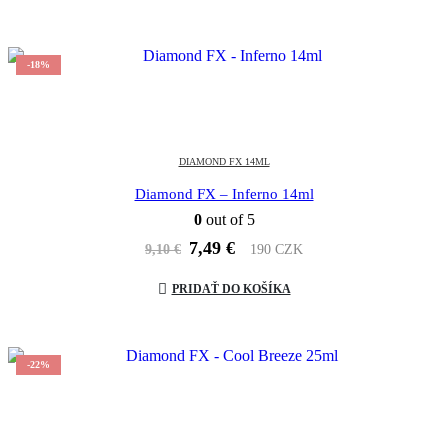
9,10 €.
7,49 €.
-18%
DIAMOND FX 14ML
Diamond FX – Inferno 14ml
0
out of 5
Pôvodná
Aktuálna
7,49
€
9,10
€
190 CZK
cena
cena
bola:
je:
PRIDAŤ DO KOŠÍKA
9,10 €.
7,49 €.
-22%