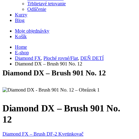
Trblietavé tetovanie
Odlíčenie
Kurzy
Blog
Moje objednávky
Košík
Home
E-shop
Diamond FX
,
Ploché rovné/Flat
,
DEŇ DETÍ
Diamond DX – Brush 901 No. 12
Diamond DX – Brush 901 No. 12
Diamond DX – Brush 901 No.
12
Diamond FX – Brush DF-2 Kvetinkovač