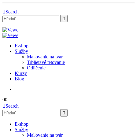
Search
E-shop
Služby
Maľovanie na tvár
Trblietavé tetovanie
Odlíčenie
Kurzy
Blog
0
0
Search
E-shop
Služby
Maľovanie na tvár