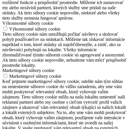
rozšírené funkcie a prispôsobiť prostredie. Môžeme ich nastavovať
my alebo nezávislí partneri, ktorých služby sme pridali na naše
stránky. Ak tieto súbory cookie nepovolíte, niektoré alebo všetky
tieto služby nemusia fungovať správne.
Výkonnostné súbory cookie
Výkonnostné súbory cookie
Tieto súbory cookie nám umožňujú počítať návštevy a sledovať
pohyb používateľov na stránkach. Môžeme tak získavať informácie
napríklad o tom, ktoré stránky sú najobľúbenejšie, a zistiť, ako sa
návštevníci pohybujú na lokalite. Všetky informácie
zhromažďované týmito súbormi cookie sú agregované a anonymné.
Ak tieto súbory cookie nepovolíte, nebudeme vám môcť prispôsobiť
prostredie lokality.
Marketingové súbory cookie
Marketingové súbory cookie
Keď prijmete marketingové súbory cookie, udelíte nám tým súhlas
na umiestnenie súborov cookie do vášho zariadenia, aby sme vám
mohli poskytovať relevantný obsah, ktorý vyhovuje vašim
záujmom. Tieto súbory cookie môžu na našu lokalitu umiestniť naši
reklamní partneri alebo my osobne s cieľom vytvoriť profil vašich
záujmov a ukazovať vám relevantný obsah týkajúci sa našich lokalít
a lokalít externých subjektov. Na to, aby sme vám mohli poskytovať
obsah, ktorý vyhovuje vašim záujmom, použijeme vaše interakcie v
súvislosti s osobnými informáciami, ktoré ste uviedli na našej
lokalite. V snahe predstaviť vám relevantný obsah na externých