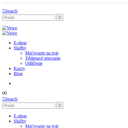
Search
E-shop
Služby
Maľovanie na tvár
Trblietavé tetovanie
Odlíčenie
Kurzy
Blog
0
0
Search
E-shop
Služby
Maľovanie na tvár