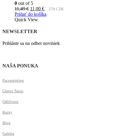
0
out of 5
Pôvodná
Aktuálna
11,49
€
11,00
€
279 CZK
cena
cena
Pridať do košíka
bola:
je:
Quick View
11,49 €.
11,00 €.
NEWSLETTER
Prihláste sa na odber noviniek
NAŠA PONUKA
Facepainting
Glitter Tatoo
Odlíčenie
Kurzy
Blog
Galéria