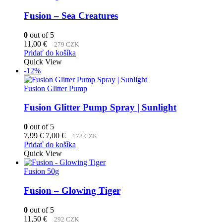
Fusion – Sea Creatures
0
out of 5
11,00
€
279 CZK
Pridať do košíka
Quick View
-12%
Fusion Glitter Pump
Fusion Glitter Pump Spray | Sunlight
0
out of 5
Pôvodná
Aktuálna
7,99
€
7,00
€
178 CZK
cena
cena
Pridať do košíka
bola:
je:
Quick View
7,99 €.
7,00 €.
Fusion 50g
Fusion – Glowing Tiger
0
out of 5
11,50
€
292 CZK