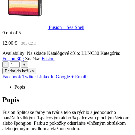
Fusion – Sea Shell
0
out of 5
12,00
€
305 CZK
Availability:
Na sklade
Katalógové číslo:
LLNC30
Kategória:
Fusion 30g
Značka:
Fusion
-
+
Pridať do košíka
Facebook
Twitter
LinkedIn
Google +
Email
Popis
Popis
Fusion Splitcake farby na tvár a telo sa rýchlo a jednoducho
nanášajú vlhkým 1-palcovým alebo ¾ palcovým plochým štetcom
alebo špongiou. Farbu z pokožky odstránite vlhčeným obrúskom
alebo jemným mydlom a vlažnou vodou.