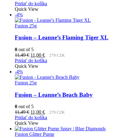
Pridať do košíka
Quick View
-4%
Fusion 25g
Fusion – Leanne’s Flaming Tiger XL
0
out of 5
Pôvodná
Aktuálna
11,49
€
11,00
€
279 CZK
cena
cena
Pridať do košíka
bola:
je:
Quick View
11,49 €.
11,00 €.
-4%
Fusion 25g
Fusion – Leanne’s Beach Baby
0
out of 5
Pôvodná
Aktuálna
11,49
€
11,00
€
279 CZK
cena
cena
Pridať do košíka
bola:
je:
Quick View
11,49 €.
11,00 €.
Fusion Glitter Pump