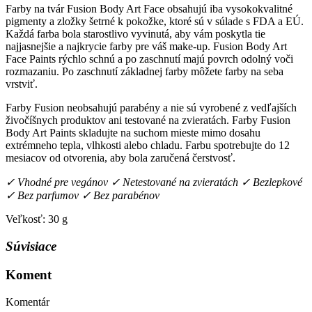
Farby na tvár Fusion Body Art Face obsahujú iba vysokokvalitné
pigmenty a zložky šetrné k pokožke, ktoré sú v súlade s FDA a EÚ.
Každá farba bola starostlivo vyvinutá, aby vám poskytla tie
najjasnejšie a najkrycie farby pre váš make-up. Fusion Body Art
Face Paints rýchlo schnú a po zaschnutí majú povrch odolný voči
rozmazaniu. Po zaschnutí základnej farby môžete farby na seba
vrstviť.
Farby Fusion neobsahujú parabény a nie sú vyrobené z vedľajších
živočíšnych produktov ani testované na zvieratách. Farby Fusion
Body Art Paints skladujte na suchom mieste mimo dosahu
extrémneho tepla, vlhkosti alebo chladu. Farbu spotrebujte do 12
mesiacov od otvorenia, aby bola zaručená čerstvosť.
✓ Vhodné pre vegánov ✓ Netestované na zvieratách ✓ Bezlepkové
✓ Bez parfumov ✓ Bez parabénov
Veľkosť: 30 g
Súvisiace
Koment
Komentár