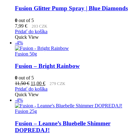
Fusion Glitter Pump Spray | Blue Diamonds
0
out of 5
7,99
€
203 CZK
Pridať do košíka
Quick View
-4%
Fusion 50g
Fusion – Bright Rainbow
0
out of 5
Pôvodná
Aktuálna
11,50
€
11,00
€
279 CZK
cena
cena
Pridať do košíka
bola:
je:
Quick View
11,50 €.
11,00 €.
-4%
Fusion 25g
Fusion – Leanne’s Bluebelle Shimmer
DOPREDAJ!