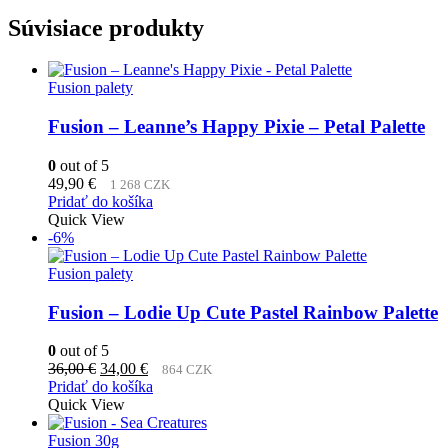
Súvisiace produkty
Fusion palety
Fusion – Leanne’s Happy Pixie – Petal Palette
0
out of 5
49,90
€
1 268 CZK
Pridať do košíka
Quick View
-6%
Fusion palety
Fusion – Lodie Up Cute Pastel Rainbow Palette
0
out of 5
Pôvodná
Aktuálna
36,00
€
34,00
€
864 CZK
cena
cena
Pridať do košíka
bola:
je:
Quick View
36,00 €.
34,00 €.
Fusion 30g