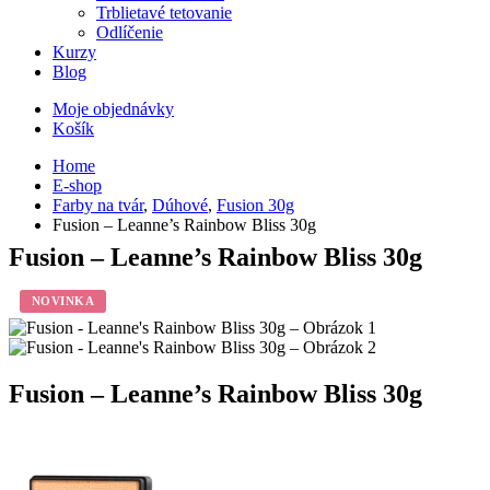
Trblietavé tetovanie
Odlíčenie
Kurzy
Blog
Moje objednávky
Košík
Home
E-shop
Farby na tvár
,
Dúhové
,
Fusion 30g
Fusion – Leanne’s Rainbow Bliss 30g
Fusion – Leanne’s Rainbow Bliss 30g
NOVINKA
Fusion – Leanne’s Rainbow Bliss 30g