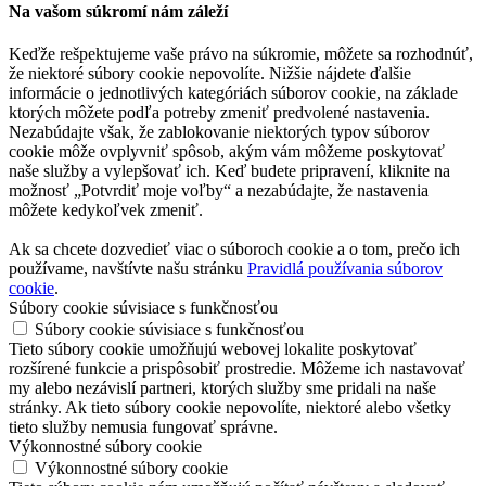
Na vašom súkromí nám záleží
Keďže rešpektujeme vaše právo na súkromie, môžete sa rozhodnúť,
že niektoré súbory cookie nepovolíte. Nižšie nájdete ďalšie
informácie o jednotlivých kategóriách súborov cookie, na základe
ktorých môžete podľa potreby zmeniť predvolené nastavenia.
Nezabúdajte však, že zablokovanie niektorých typov súborov
cookie môže ovplyvniť spôsob, akým vám môžeme poskytovať
naše služby a vylepšovať ich. Keď budete pripravení, kliknite na
možnosť „Potvrdiť moje voľby“ a nezabúdajte, že nastavenia
môžete kedykoľvek zmeniť.
Ak sa chcete dozvedieť viac o súboroch cookie a o tom, prečo ich
používame, navštívte našu stránku
Pravidlá používania súborov
cookie
.
Súbory cookie súvisiace s funkčnosťou
Súbory cookie súvisiace s funkčnosťou
Tieto súbory cookie umožňujú webovej lokalite poskytovať
rozšírené funkcie a prispôsobiť prostredie. Môžeme ich nastavovať
my alebo nezávislí partneri, ktorých služby sme pridali na naše
stránky. Ak tieto súbory cookie nepovolíte, niektoré alebo všetky
tieto služby nemusia fungovať správne.
Výkonnostné súbory cookie
Výkonnostné súbory cookie