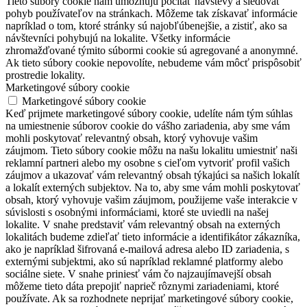
Tieto súbory cookie nám umožňujú počítať návštevy a sledovať
pohyb používateľov na stránkach. Môžeme tak získavať informácie
napríklad o tom, ktoré stránky sú najobľúbenejšie, a zistiť, ako sa
návštevníci pohybujú na lokalite. Všetky informácie
zhromažďované týmito súbormi cookie sú agregované a anonymné.
Ak tieto súbory cookie nepovolíte, nebudeme vám môcť prispôsobiť
prostredie lokality.
Marketingové súbory cookie
Marketingové súbory cookie
Keď prijmete marketingové súbory cookie, udelíte nám tým súhlas
na umiestnenie súborov cookie do vášho zariadenia, aby sme vám
mohli poskytovať relevantný obsah, ktorý vyhovuje vašim
záujmom. Tieto súbory cookie môžu na našu lokalitu umiestniť naši
reklamní partneri alebo my osobne s cieľom vytvoriť profil vašich
záujmov a ukazovať vám relevantný obsah týkajúci sa našich lokalít
a lokalít externých subjektov. Na to, aby sme vám mohli poskytovať
obsah, ktorý vyhovuje vašim záujmom, použijeme vaše interakcie v
súvislosti s osobnými informáciami, ktoré ste uviedli na našej
lokalite. V snahe predstaviť vám relevantný obsah na externých
lokalitách budeme zdieľať tieto informácie a identifikátor zákazníka,
ako je napríklad šifrovaná e-mailová adresa alebo ID zariadenia, s
externými subjektmi, ako sú napríklad reklamné platformy alebo
sociálne siete. V snahe priniesť vám čo najzaujímavejší obsah
môžeme tieto dáta prepojiť naprieč rôznymi zariadeniami, ktoré
používate. Ak sa rozhodnete neprijať marketingové súbory cookie,