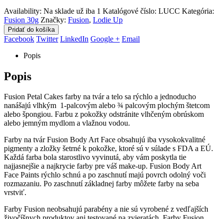
Availability:
Na sklade už iba 1
Katalógové číslo:
LUCC
Kategória:
Fusion 30g
Značky:
Fusion
,
Lodie Up
Pridať do košíka
Facebook
Twitter
LinkedIn
Google +
Email
Popis
Popis
Fusion Petal Cakes farby na tvár a telo sa rýchlo a jednoducho
nanášajú vlhkým 1-palcovým alebo ¾ palcovým plochým štetcom
alebo špongiou. Farbu z pokožky odstránite vlhčeným obrúskom
alebo jemným mydlom a vlažnou vodou.
Farby na tvár Fusion Body Art Face obsahujú iba vysokokvalitné
pigmenty a zložky šetrné k pokožke, ktoré sú v súlade s FDA a EÚ.
Každá farba bola starostlivo vyvinutá, aby vám poskytla tie
najjasnejšie a najkrycie farby pre váš make-up. Fusion Body Art
Face Paints rýchlo schnú a po zaschnutí majú povrch odolný voči
rozmazaniu. Po zaschnutí základnej farby môžete farby na seba
vrstviť.
Farby Fusion neobsahujú parabény a nie sú vyrobené z vedľajších
živočíšnych produktov ani testované na zvieratách. Farby Fusion