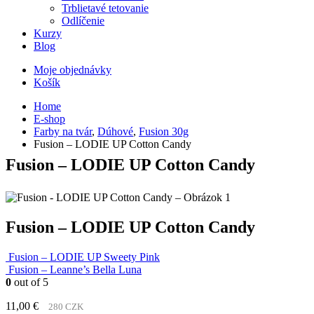
Trblietavé tetovanie
Odlíčenie
Kurzy
Blog
Moje objednávky
Košík
Home
E-shop
Farby na tvár
,
Dúhové
,
Fusion 30g
Fusion – LODIE UP Cotton Candy
Fusion – LODIE UP Cotton Candy
Fusion – LODIE UP Cotton Candy
Fusion – LODIE UP Sweety Pink
Fusion – Leanne’s Bella Luna
0
out of 5
11,00
€
280 CZK