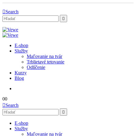
Search
E-shop
Služby
Maľovanie na tvár
Trblietavé tetovanie
Odlíčenie
Kurzy
Blog
0
0
Search
E-shop
Služby
Maľovanie na tvár