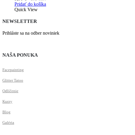
na
Pridať do košíka
stránke
Quick View
produktu.
NEWSLETTER
Prihláste sa na odber noviniek
NAŠA PONUKA
Facepainting
Glitter Tatoo
Odlíčenie
Kurzy
Blog
Galéria