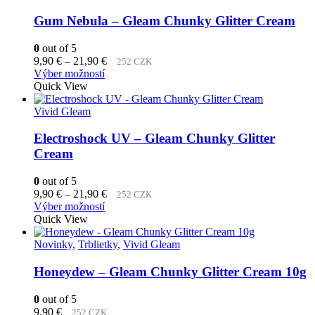
variantov.
Možnosti
Gum Nebula – Gleam Chunky Glitter Cream
si
môžete
0
out of 5
vybrať
Price
9,90
€
–
21,90
€
252 CZK
na
Tento
range:
Výber možností
stránke
produkt
9,90 €
Quick View
produktu.
má
through
viacero
21,90 €
Vivid Gleam
variantov.
Možnosti
Electroshock UV – Gleam Chunky Glitter
si
Cream
môžete
vybrať
0
out of 5
na
Price
9,90
€
–
21,90
€
252 CZK
stránke
Tento
range:
Výber možností
produktu.
produkt
9,90 €
Quick View
má
through
viacero
21,90 €
Novinky
,
Trblietky
,
Vivid Gleam
variantov.
Možnosti
Honeydew – Gleam Chunky Glitter Cream 10g
si
môžete
0
out of 5
vybrať
9,90
€
252 CZK