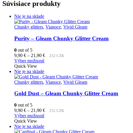
Súvisiace produkty
Nie je na sklade
Chunky glitters
,
Vianoce
,
Vivid Gleam
Purity – Gleam Chunky Glitter Cream
0
out of 5
Price
9,90
€
–
21,90
€
252 CZK
Tento
range:
Výber možností
produkt
9,90 €
Quick View
má
through
Nie je na sklade
viacero
21,90 €
variantov.
Chunky glitters
,
Vianoce
,
Vivid Gleam
Možnosti
si
Gold Dust – Gleam Chunky Glitter Cream
môžete
vybrať
0
out of 5
na
Price
9,90
€
–
21,90
€
252 CZK
stránke
Tento
range:
Výber možností
produktu.
produkt
9,90 €
Quick View
má
through
Nie je na sklade
viacero
21,90 €