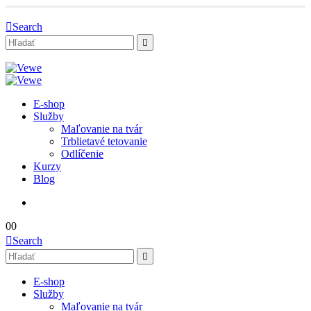
Search
E-shop
Služby
Maľovanie na tvár
Trblietavé tetovanie
Odlíčenie
Kurzy
Blog
0
0
Search
E-shop
Služby
Maľovanie na tvár