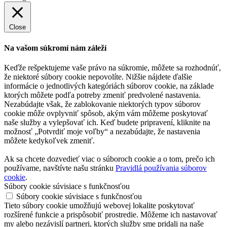
Close
Na vašom súkromí nám záleží
Keďže rešpektujeme vaše právo na súkromie, môžete sa rozhodnúť,
že niektoré súbory cookie nepovolíte. Nižšie nájdete ďalšie
informácie o jednotlivých kategóriách súborov cookie, na základe
ktorých môžete podľa potreby zmeniť predvolené nastavenia.
Nezabúdajte však, že zablokovanie niektorých typov súborov
cookie môže ovplyvniť spôsob, akým vám môžeme poskytovať
naše služby a vylepšovať ich. Keď budete pripravení, kliknite na
možnosť „Potvrdiť moje voľby“ a nezabúdajte, že nastavenia
môžete kedykoľvek zmeniť.
Ak sa chcete dozvedieť viac o súboroch cookie a o tom, prečo ich
používame, navštívte našu stránku
Pravidlá používania súborov
cookie
.
Súbory cookie súvisiace s funkčnosťou
Súbory cookie súvisiace s funkčnosťou
Tieto súbory cookie umožňujú webovej lokalite poskytovať
rozšírené funkcie a prispôsobiť prostredie. Môžeme ich nastavovať
my alebo nezávislí partneri, ktorých služby sme pridali na naše