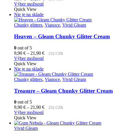
na
Tento
range:
Výber možností
stránke
produkt
9,90 €
Quick View
produktu.
má
through
Nie je na sklade
viacero
21,90 €
variantov.
Chunky glitters
,
Vianoce
,
Vivid Gleam
Možnosti
si
Heaven – Gleam Chunky Glitter Cream
môžete
vybrať
0
out of 5
na
Price
9,90
€
–
21,90
€
252 CZK
stránke
Tento
range:
Výber možností
produktu.
produkt
9,90 €
Quick View
má
through
Nie je na sklade
viacero
21,90 €
variantov.
Chunky glitters
,
Vianoce
,
Vivid Gleam
Možnosti
si
Treasure – Gleam Chunky Glitter Cream
môžete
vybrať
0
out of 5
na
Price
9,90
€
–
21,90
€
252 CZK
stránke
Tento
range:
Výber možností
produktu.
produkt
9,90 €
Quick View
má
through
viacero
21,90 €
Vivid Gleam