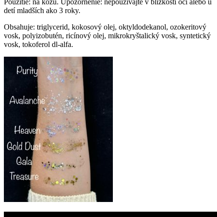
Použitie: na kožu. Upozornenie: nepoužívajte v blízkosti očí alebo u
detí mladších ako 3 roky.
Obsahuje: triglycerid, kokosový olej, oktyldodekanol, ozokeritový
vosk, polyizobutén, ricínový olej, mikrokryštalický vosk, syntetický
vosk, tokoferol dl-alfa.