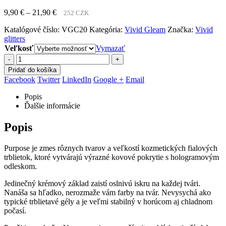
Price
9,90
€
–
21,90
€
252 CZK
range:
Katalógové číslo:
VGC20
Kategória:
Vivid Gleam
Značka:
Vivid
9,90 €
glitters
through
Veľkosť
21,90 €
Vymazať
-
+
Pridať do košíka
Facebook
Twitter
LinkedIn
Google +
Email
Popis
Ďalšie informácie
Popis
Purpose je zmes rôznych tvarov a veľkostí kozmetických fialových
trblietok, ktoré vytvárajú výrazné kovové pokrytie s hologramovým
odleskom.
Jedinečný krémový základ zaistí oslnivú iskru na každej tvári.
Nanáša sa hľadko, nerozmaže vám farby na tvár. Nevysychá ako
typické trblietavé gély a je veľmi stabilný v horúcom aj chladnom
počasí.