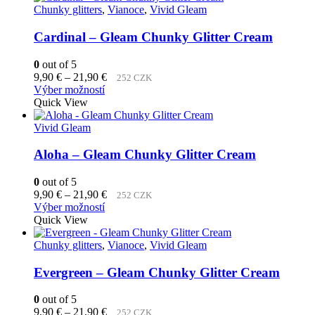
variantov.
Chunky glitters
,
Vianoce
,
Vivid Gleam
Možnosti
si
Cardinal – Gleam Chunky Glitter Cream
môžete
vybrať
0
out of 5
na
Price
9,90
€
–
21,90
€
252 CZK
stránke
Tento
range:
Výber možností
produktu.
produkt
9,90 €
Quick View
má
through
viacero
21,90 €
Vivid Gleam
variantov.
Možnosti
Aloha – Gleam Chunky Glitter Cream
si
môžete
0
out of 5
vybrať
Price
9,90
€
–
21,90
€
252 CZK
na
Tento
range:
Výber možností
stránke
produkt
9,90 €
Quick View
produktu.
má
through
viacero
21,90 €
Chunky glitters
,
Vianoce
,
Vivid Gleam
variantov.
Možnosti
Evergreen – Gleam Chunky Glitter Cream
si
môžete
0
out of 5
vybrať
Price
9,90
€
–
21,90
€
252 CZK