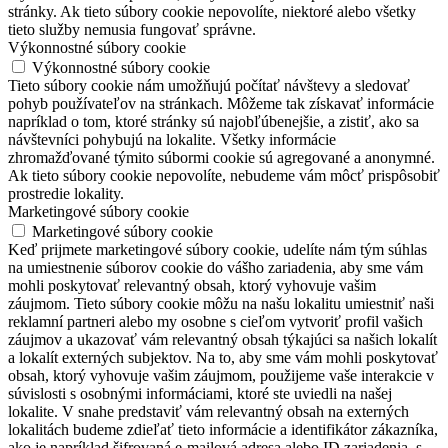
stránky. Ak tieto súbory cookie nepovolíte, niektoré alebo všetky
tieto služby nemusia fungovať správne.
Výkonnostné súbory cookie
Výkonnostné súbory cookie
Tieto súbory cookie nám umožňujú počítať návštevy a sledovať
pohyb používateľov na stránkach. Môžeme tak získavať informácie
napríklad o tom, ktoré stránky sú najobľúbenejšie, a zistiť, ako sa
návštevníci pohybujú na lokalite. Všetky informácie
zhromažďované týmito súbormi cookie sú agregované a anonymné.
Ak tieto súbory cookie nepovolíte, nebudeme vám môcť prispôsobiť
prostredie lokality.
Marketingové súbory cookie
Marketingové súbory cookie
Keď prijmete marketingové súbory cookie, udelíte nám tým súhlas
na umiestnenie súborov cookie do vášho zariadenia, aby sme vám
mohli poskytovať relevantný obsah, ktorý vyhovuje vašim
záujmom. Tieto súbory cookie môžu na našu lokalitu umiestniť naši
reklamní partneri alebo my osobne s cieľom vytvoriť profil vašich
záujmov a ukazovať vám relevantný obsah týkajúci sa našich lokalít
a lokalít externých subjektov. Na to, aby sme vám mohli poskytovať
obsah, ktorý vyhovuje vašim záujmom, použijeme vaše interakcie v
súvislosti s osobnými informáciami, ktoré ste uviedli na našej
lokalite. V snahe predstaviť vám relevantný obsah na externých
lokalitách budeme zdieľať tieto informácie a identifikátor zákazníka,
ako je napríklad šifrovaná e-mailová adresa alebo ID zariadenia, s