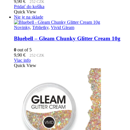
9,90
€
252 CZK
Pridať do košíka
Quick View
Nie je na sklade
Novinky
,
Trblietky
,
Vivid Gleam
Bluebell – Gleam Chunky Glitter Cream 10g
0
out of 5
9,90
€
252 CZK
Viac info
Quick View