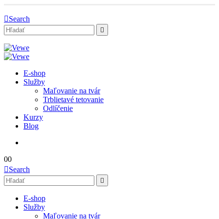
Search
E-shop
Služby
Maľovanie na tvár
Trblietavé tetovanie
Odlíčenie
Kurzy
Blog
0
0
Search
E-shop
Služby
Maľovanie na tvár