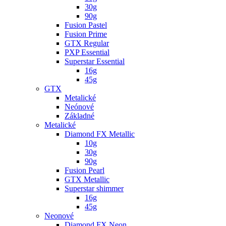
30g
90g
Fusion Pastel
Fusion Prime
GTX Regular
PXP Essential
Superstar Essential
16g
45g
GTX
Metalické
Neónové
Základné
Metalické
Diamond FX Metallic
10g
30g
90g
Fusion Pearl
GTX Metallic
Superstar shimmer
16g
45g
Neonové
Diamond FX Neon