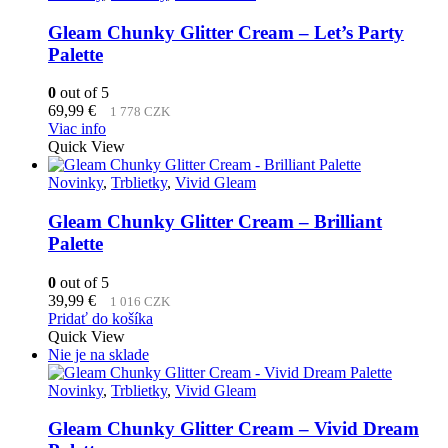
Gleam Chunky Glitter Cream – Let’s Party
Palette
0
out of 5
69,99
€
1 778 CZK
Viac info
Quick View
Novinky
,
Trblietky
,
Vivid Gleam
Gleam Chunky Glitter Cream – Brilliant
Palette
0
out of 5
39,99
€
1 016 CZK
Pridať do košíka
Quick View
Nie je na sklade
Novinky
,
Trblietky
,
Vivid Gleam
Gleam Chunky Glitter Cream – Vivid Dream