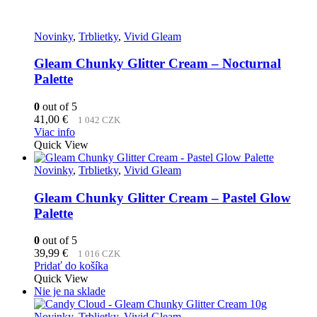
Novinky
,
Trblietky
,
Vivid Gleam
Gleam Chunky Glitter Cream – Nocturnal
Palette
0
out of 5
41,00
€
1 042 CZK
Viac info
Quick View
Novinky
,
Trblietky
,
Vivid Gleam
Gleam Chunky Glitter Cream – Pastel Glow
Palette
0
out of 5
39,99
€
1 016 CZK
Pridať do košíka
Quick View
Nie je na sklade
Novinky
,
Trblietky
,
Vivid Gleam