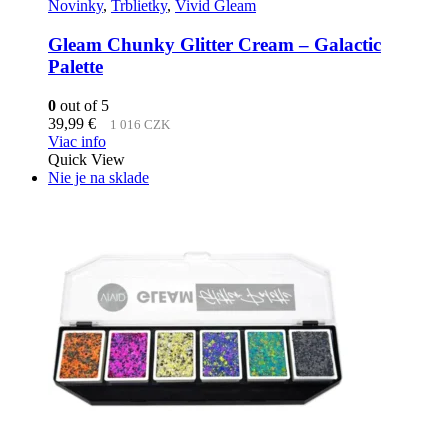
Novinky
,
Trblietky
,
Vivid Gleam
Gleam Chunky Glitter Cream – Galactic
Palette
0
out of 5
39,99
€
1 016 CZK
Viac info
Quick View
Nie je na sklade