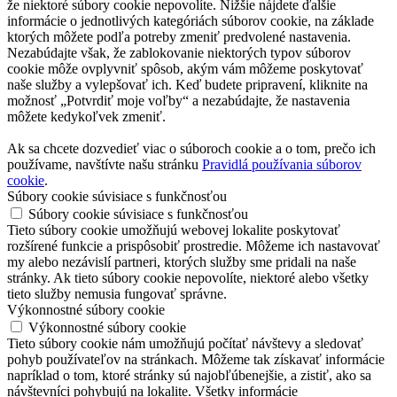
že niektoré súbory cookie nepovolíte. Nižšie nájdete ďalšie
informácie o jednotlivých kategóriách súborov cookie, na základe
ktorých môžete podľa potreby zmeniť predvolené nastavenia.
Nezabúdajte však, že zablokovanie niektorých typov súborov
cookie môže ovplyvniť spôsob, akým vám môžeme poskytovať
naše služby a vylepšovať ich. Keď budete pripravení, kliknite na
možnosť „Potvrdiť moje voľby“ a nezabúdajte, že nastavenia
môžete kedykoľvek zmeniť.
Ak sa chcete dozvedieť viac o súboroch cookie a o tom, prečo ich
používame, navštívte našu stránku
Pravidlá používania súborov
cookie
.
Súbory cookie súvisiace s funkčnosťou
Súbory cookie súvisiace s funkčnosťou
Tieto súbory cookie umožňujú webovej lokalite poskytovať
rozšírené funkcie a prispôsobiť prostredie. Môžeme ich nastavovať
my alebo nezávislí partneri, ktorých služby sme pridali na naše
stránky. Ak tieto súbory cookie nepovolíte, niektoré alebo všetky
tieto služby nemusia fungovať správne.
Výkonnostné súbory cookie
Výkonnostné súbory cookie
Tieto súbory cookie nám umožňujú počítať návštevy a sledovať
pohyb používateľov na stránkach. Môžeme tak získavať informácie
napríklad o tom, ktoré stránky sú najobľúbenejšie, a zistiť, ako sa
návštevníci pohybujú na lokalite. Všetky informácie