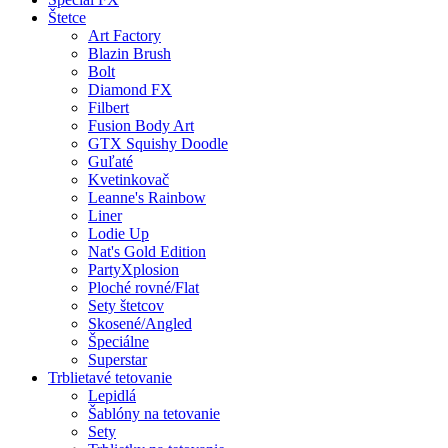
Štetce
Art Factory
Blazin Brush
Bolt
Diamond FX
Filbert
Fusion Body Art
GTX Squishy Doodle
Guľaté
Kvetinkovač
Leanne's Rainbow
Liner
Lodie Up
Nat's Gold Edition
PartyXplosion
Ploché rovné/Flat
Sety štetcov
Skosené/Angled
Špeciálne
Superstar
Trblietavé tetovanie
Lepidlá
Šablóny na tetovanie
Sety