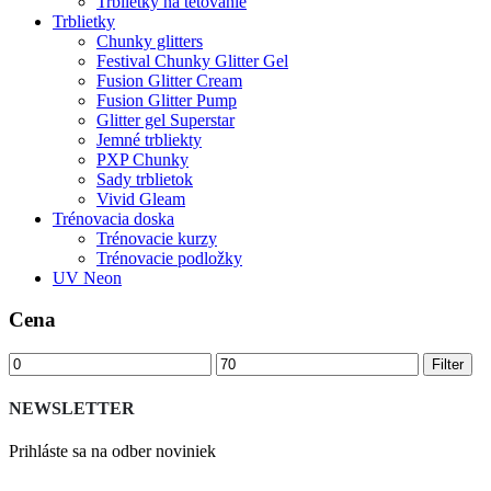
Trblietky na tetovanie
Trblietky
Chunky glitters
Festival Chunky Glitter Gel
Fusion Glitter Cream
Fusion Glitter Pump
Glitter gel Superstar
Jemné trbliekty
PXP Chunky
Sady trblietok
Vivid Gleam
Trénovacia doska
Trénovacie kurzy
Trénovacie podložky
UV Neon
Cena
Minimálna
Maximálna
Filter
cena
cena
NEWSLETTER
Prihláste sa na odber noviniek