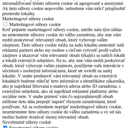
zhromažďované týmito súbormi cookie sú agregované a anonymné.
Ak tieto súbory cookie nepovolíte, nebudeme vám môcť prispôsobiť
prostredie lokality.
Marketingové súbory cookie
Marketingové súbory cookie
Keď prijmete marketingové súbory cookie, udelíte nám tým súhlas
na umiestnenie súborov cookie do vášho zariadenia, aby sme vám
mohli poskytovať relevantný obsah, ktorý vyhovuje vašim
záujmom. Tieto súbory cookie môžu na našu lokalitu umiestniť naši
reklamní partneri alebo my osobne s cieľom vytvoriť profil vašich
záujmov a ukazovať vám relevantný obsah týkajúci sa našich lokalít
a lokalít externých subjektov. Na to, aby sme vám mohli poskytovať
obsah, ktorý vyhovuje vašim záujmom, použijeme vaše interakcie v
súvislosti s osobnými informáciami, ktoré ste uviedli na našej
lokalite. V snahe predstaviť vám relevantný obsah na externých
lokalitách budeme zdieľať tieto informácie a identifikátor zákazníka,
ako je napríklad šifrovaná e-mailová adresa alebo ID zariadenia, s
externými subjektmi, ako sú napríklad reklamné platformy alebo
sociálne siete. V snahe priniesť vám čo najzaujímavejší obsah
môžeme tieto dáta prepojiť naprieč rôznymi zariadeniami, ktoré
používate. Ak sa rozhodnete neprijať marketingové súbory cookie,
neumiestnime tieto súbory cookie do vášho zariadenia a vy od nás
možno budete dostávať menej relevantný obsah.
Nevyhnutné súbory cookie
Nevyhnutné súbory cookie