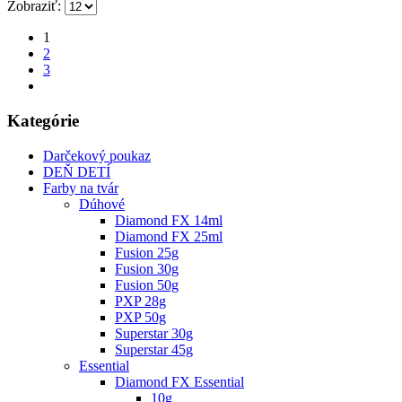
Zobraziť:
1
2
3
Kategórie
Darčekový poukaz
DEŇ DETÍ
Farby na tvár
Dúhové
Diamond FX 14ml
Diamond FX 25ml
Fusion 25g
Fusion 30g
Fusion 50g
PXP 28g
PXP 50g
Superstar 30g
Superstar 45g
Essential
Diamond FX Essential
10g