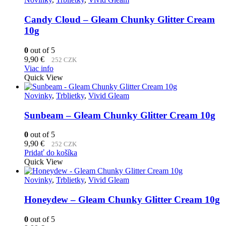
Candy Cloud – Gleam Chunky Glitter Cream
10g
0
out of 5
9,90
€
252 CZK
Viac info
Quick View
Novinky
,
Trblietky
,
Vivid Gleam
Sunbeam – Gleam Chunky Glitter Cream 10g
0
out of 5
9,90
€
252 CZK
Pridať do košíka
Quick View
Novinky
,
Trblietky
,
Vivid Gleam
Honeydew – Gleam Chunky Glitter Cream 10g
0
out of 5