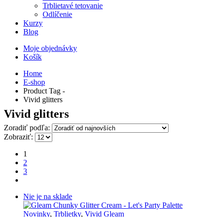
Trblietavé tetovanie
Odlíčenie
Kurzy
Blog
Moje objednávky
Košík
Home
E-shop
Product Tag -
Vivid glitters
Vivid glitters
Zoradiť podľa:
Zobraziť:
1
2
3
Nie je na sklade
Novinky
,
Trblietky
,
Vivid Gleam