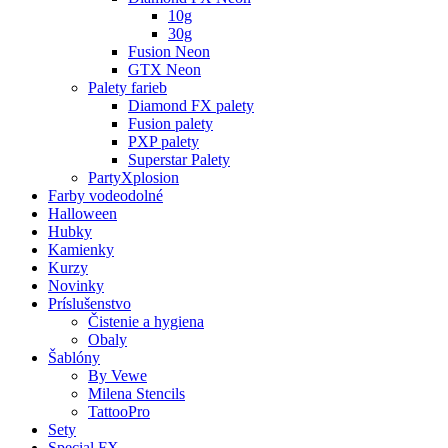
10g
30g
Fusion Neon
GTX Neon
Palety farieb
Diamond FX palety
Fusion palety
PXP palety
Superstar Palety
PartyXplosion
Farby vodeodolné
Halloween
Hubky
Kamienky
Kurzy
Novinky
Príslušenstvo
Čistenie a hygiena
Obaly
Šablóny
By Vewe
Milena Stencils
TattooPro
Sety
Special FX