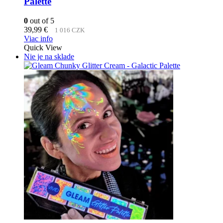
Palette
0
out of 5
39,99
€
1 016 CZK
Viac info
Quick View
Nie je na sklade