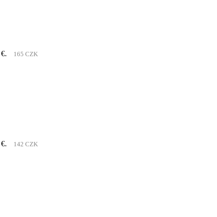
 €.
165 CZK
 €.
142 CZK