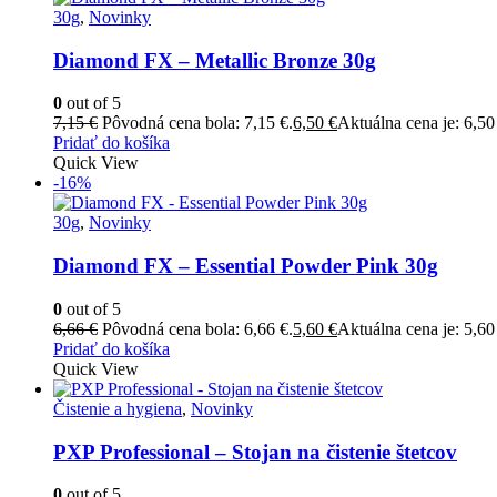
30g
,
Novinky
Diamond FX – Metallic Bronze 30g
0
out of 5
7,15
€
Pôvodná cena bola: 7,15 €.
6,50
€
Aktuálna cena je: 6,50
Pridať do košíka
Quick View
-16%
30g
,
Novinky
Diamond FX – Essential Powder Pink 30g
0
out of 5
6,66
€
Pôvodná cena bola: 6,66 €.
5,60
€
Aktuálna cena je: 5,60
Pridať do košíka
Quick View
Čistenie a hygiena
,
Novinky
PXP Professional – Stojan na čistenie štetcov
0
out of 5