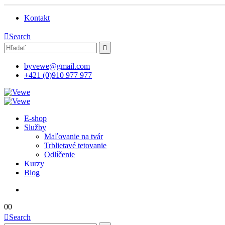
Kontakt
Search
byvewe@gmail.com
+421 (0)910 977 977
E-shop
Služby
Maľovanie na tvár
Trblietavé tetovanie
Odlíčenie
Kurzy
Blog
0
0
Search