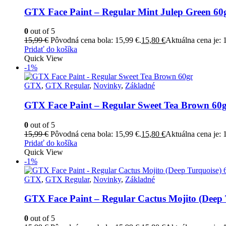
GTX Face Paint – Regular Mint Julep Green 60
0
out of 5
15,99
€
Pôvodná cena bola: 15,99 €.
15,80
€
Aktuálna cena je: 
Pridať do košíka
Quick View
-1%
GTX
,
GTX Regular
,
Novinky
,
Základné
GTX Face Paint – Regular Sweet Tea Brown 60
0
out of 5
15,99
€
Pôvodná cena bola: 15,99 €.
15,80
€
Aktuálna cena je: 
Pridať do košíka
Quick View
-1%
GTX
,
GTX Regular
,
Novinky
,
Základné
GTX Face Paint – Regular Cactus Mojito (Deep 
0
out of 5