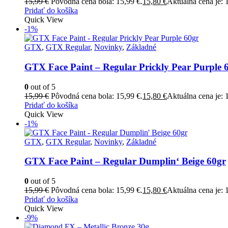
15,99
€
Pôvodná cena bola: 15,99 €.
15,80
€
Aktuálna cena je: 
Pridať do košíka
Quick View
-1%
GTX
,
GTX Regular
,
Novinky
,
Základné
GTX Face Paint – Regular Prickly Pear Purple 
0
out of 5
15,99
€
Pôvodná cena bola: 15,99 €.
15,80
€
Aktuálna cena je: 
Pridať do košíka
Quick View
-1%
GTX
,
GTX Regular
,
Novinky
,
Základné
GTX Face Paint – Regular Dumplin‘ Beige 60gr
0
out of 5
15,99
€
Pôvodná cena bola: 15,99 €.
15,80
€
Aktuálna cena je: 
Pridať do košíka
Quick View
-9%