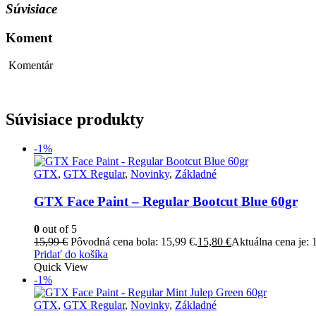
Súvisiace
Koment
Komentár
Súvisiace produkty
-1%
GTX
,
GTX Regular
,
Novinky
,
Základné
GTX Face Paint – Regular Bootcut Blue 60gr
0
out of 5
15,99
€
Pôvodná cena bola: 15,99 €.
15,80
€
Aktuálna cena je: 
Pridať do košíka
Quick View
-1%
GTX
,
GTX Regular
,
Novinky
,
Základné