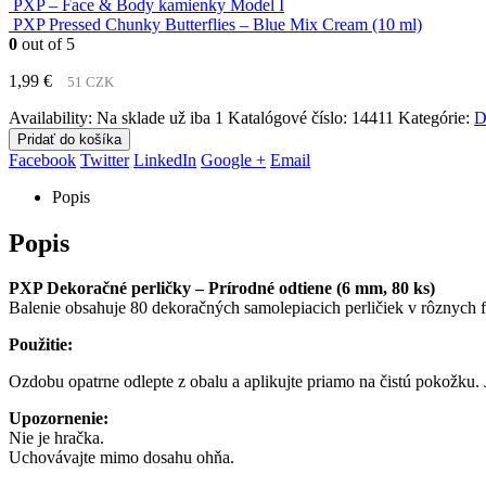
PXP – Face & Body kamienky Model I
PXP Pressed Chunky Butterflies – Blue Mix Cream (10 ml)
0
out of 5
1,99
€
51 CZK
Availability:
Na sklade už iba 1
Katalógové číslo:
14411
Kategórie:
D
Pridať do košíka
Facebook
Twitter
LinkedIn
Google +
Email
Popis
Popis
PXP Dekoračné perličky – Prírodné odtiene (6 mm, 80 ks)
Balenie obsahuje 80 dekoračných samolepiacich perličiek v rôznych 
Použitie:
Ozdobu opatrne odlepte z obalu a aplikujte priamo na čistú pokožku. 
Upozornenie:
Nie je hračka.
Uchovávajte mimo dosahu ohňa.