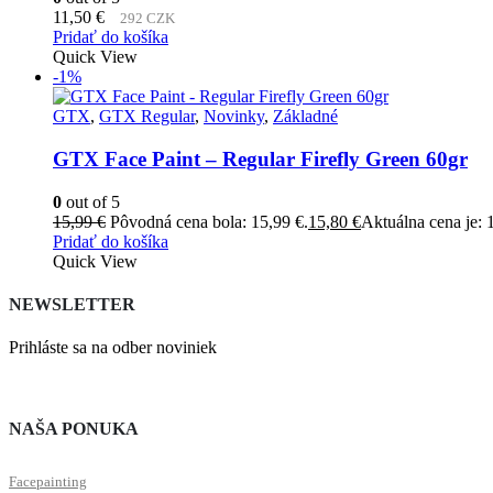
11,50
€
292 CZK
Pridať do košíka
Quick View
-1%
GTX
,
GTX Regular
,
Novinky
,
Základné
GTX Face Paint – Regular Firefly Green 60gr
0
out of 5
15,99
€
Pôvodná cena bola: 15,99 €.
15,80
€
Aktuálna cena je: 
Pridať do košíka
Quick View
NEWSLETTER
Prihláste sa na odber noviniek
NAŠA PONUKA
Facepainting