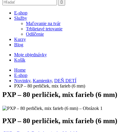
E-shop
Služby
Maľovanie na tvár
Trblietavé tetovanie
Odlíčenie
Kurzy
Blog
Moje objednávky
Košík
Home
E-shop
Novinky
,
Kamienky
,
DEŇ DETÍ
PXP – 80 perličiek, mix farieb (6 mm)
PXP – 80 perličiek, mix farieb (6 mm)
PXP – 80 perličiek, mix farieb (6 mm)