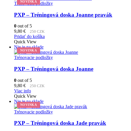
NOVINKA
Trénovacie podložky
PXP – Tréningová doska Joanne pravák
0
out of 5
9,80
€
250 CZK
Pridať do košíka
Quick View
Nie je na sklade
NOVINKA
Trénovacie podložky
PXP – Tréningová doska Joanne
0
out of 5
9,80
€
250 CZK
Viac info
Quick View
Nie je na sklade
NOVINKA
Trénovacie podložky
PXP – Tréningová doska Jade pravák