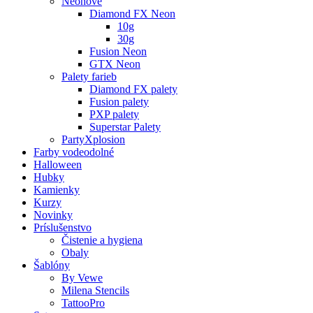
Neonové
Diamond FX Neon
10g
30g
Fusion Neon
GTX Neon
Palety farieb
Diamond FX palety
Fusion palety
PXP palety
Superstar Palety
PartyXplosion
Farby vodeodolné
Halloween
Hubky
Kamienky
Kurzy
Novinky
Príslušenstvo
Čistenie a hygiena
Obaly
Šablóny
By Vewe
Milena Stencils
TattooPro