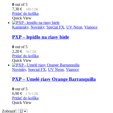
0
out of 5
7,30
€
186 CZK
Pridať do košíka
Quick View
Kamienky
,
Novinky
,
Special FX
,
UV Neon
,
Vianoce
PXP – lepidlo na riasy biele
0
out of 5
2,20
€
56 CZK
Pridať do košíka
Quick View
Novinky
,
Special FX
,
UV Neon
,
Vianoce
PXP – Umelé riasy Orange Barranquilla
0
out of 5
6,90
€
176 CZK
Pridať do košíka
Quick View
Zobraziť: