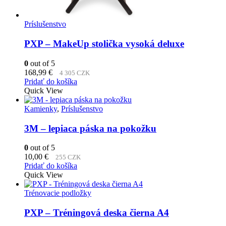
Príslušenstvo
PXP – MakeUp stolička vysoká deluxe
0
out of 5
168,99
€
4 305 CZK
Pridať do košíka
Quick View
Kamienky
,
Príslušenstvo
3M – lepiaca páska na pokožku
0
out of 5
10,00
€
255 CZK
Pridať do košíka
Quick View
Trénovacie podložky
PXP – Tréningová deska čierna A4