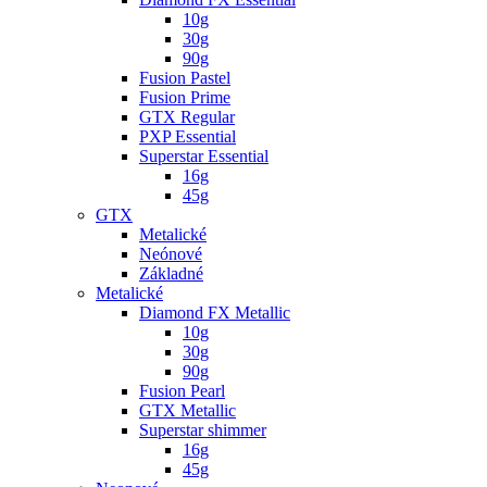
10g
30g
90g
Fusion Pastel
Fusion Prime
GTX Regular
PXP Essential
Superstar Essential
16g
45g
GTX
Metalické
Neónové
Základné
Metalické
Diamond FX Metallic
10g
30g
90g
Fusion Pearl
GTX Metallic
Superstar shimmer
16g
45g