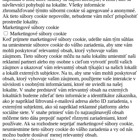
návštevníci pohybujú na lokalite. Všetky informácie
zhromažďované týmito súbormi cookie sú agregované a anonymné.
Ak tieto súbory cookie nepovolíte, nebudeme vám môcť prispôsobiť
prostredie lokality.
Marketingové súbory cookie
Marketingové súbory cookie
Keď prijmete marketingové súbory cookie, udelíte nám tým súhlas
na umiestnenie súborov cookie do vášho zariadenia, aby sme vám
mohli poskytovať relevantný obsah, ktorý vyhovuje vašim
záujmom. Tieto súbory cookie môžu na našu lokalitu umiestniť naši
reklamní partneri alebo my osobne s cieľom vytvoriť profil vašich
záujmov a ukazovať vám relevantný obsah týkajúci sa našich lokalít
a lokalít externých subjektov. Na to, aby sme vám mohli poskytovať
obsah, ktorý vyhovuje vašim záujmom, použijeme vaše interakcie v
súvislosti s osobnými informáciami, ktoré ste uviedli na našej
lokalite. V snahe predstaviť vám relevantný obsah na externých
lokalitách budeme zdieľať tieto informácie a identifikátor zákazníka,
ako je napríklad šifrovaná e-mailová adresa alebo ID zariadenia, s
externými subjektmi, ako sú napríklad reklamné platformy alebo
sociálne siete. V snahe priniesť vám čo najzaujímavejší obsah
môžeme tieto dáta prepojiť naprieč rôznymi zariadeniami, ktoré
používate. Ak sa rozhodnete neprijať marketingové súbory cookie,
neumiestnime tieto súbory cookie do vášho zariadenia a vy od nás
možno budete dostávať menej relevantný obsah.