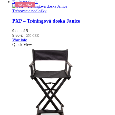
Nie je na sklade
NOVINKA
Trénovacie podložky
PXP – Tréningová doska Janice
0
out of 5
9,80
€
250 CZK
Viac info
Quick View