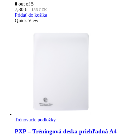
0
out of 5
7,30
€
186 CZK
Pridať do košíka
Quick View
Trénovacie podložky
PXP – Tréningová deska priehľadná A4