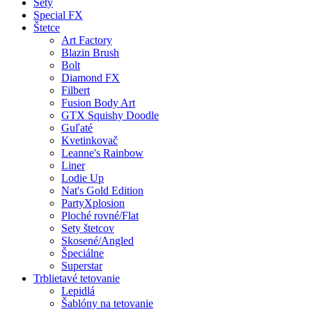
Sety
Special FX
Štetce
Art Factory
Blazin Brush
Bolt
Diamond FX
Filbert
Fusion Body Art
GTX Squishy Doodle
Guľaté
Kvetinkovač
Leanne's Rainbow
Liner
Lodie Up
Nat's Gold Edition
PartyXplosion
Ploché rovné/Flat
Sety štetcov
Skosené/Angled
Špeciálne
Superstar
Trblietavé tetovanie
Lepidlá
Šablóny na tetovanie