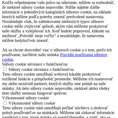
Keďže rešpektujeme vaše právo na súkromie, môžete sa rozhodnúť,
že niektoré súbory cookie nepovolíte. Nižšie nájdete ďalšie
informácie o jednotlivých kategóriách súborov cookie, na základe
ktorých môžete podľa potreby zmeniť predvolené nastavenia.
Nezabúdajte však, že zablokovanie niektorých typov súborov
cookie môže ovplyvniť spôsob, akým vám môžeme poskytovať
naše služby a vylepšovať ich. Keď budete pripravení, kliknite na
možnosť „Potvrdiť moje voľby“ a nezabúdajte, že nastavenia
môžete kedykoľvek zmeniť.
Ak sa chcete dozvedieť viac o súboroch cookie a o tom, prečo ich
používame, navštívte našu stránku
Pravidlá používania súborov
cookie
.
Súbory cookie súvisiace s funkčnosťou
Súbory cookie súvisiace s funkčnosťou
Tieto súbory cookie umožňujú webovej lokalite poskytovať
rozšírené funkcie a prispôsobiť prostredie. Môžeme ich nastavovať
my alebo nezávislí partneri, ktorých služby sme pridali na naše
stránky. Ak tieto súbory cookie nepovolíte, niektoré alebo všetky
tieto služby nemusia fungovať správne.
Výkonnostné súbory cookie
Výkonnostné súbory cookie
Tieto súbory cookie nám umožňujú počítať návštevy a sledovať
pohyb používateľov na stránkach. Môžeme tak získavať informácie
napríklad o tom, ktoré stránky sú najobľúbenejšie, a zistiť, ako sa