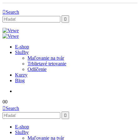
Search
E-shop
Služby
Maľovanie na tvár
Trblietavé tetovanie
Odlíčenie
Kurzy
Blog
0
0
Search
E-shop
Služby
Maľovanie na tvár