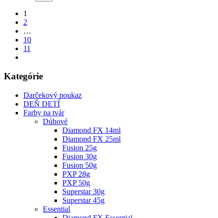
1
2
…
10
11
Kategórie
Darčekový poukaz
DEŇ DETÍ
Farby na tvár
Dúhové
Diamond FX 14ml
Diamond FX 25ml
Fusion 25g
Fusion 30g
Fusion 50g
PXP 28g
PXP 50g
Superstar 30g
Superstar 45g
Essential
Diamond FX Essential