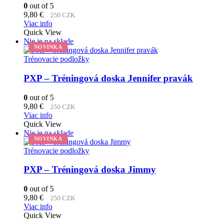
0
out of 5
9,80
€
250 CZK
Viac info
Quick View
Nie je na sklade
NOVINKA
Trénovacie podložky
PXP – Tréningová doska Jennifer pravák
0
out of 5
9,80
€
250 CZK
Viac info
Quick View
Nie je na sklade
NOVINKA
Trénovacie podložky
PXP – Tréningová doska Jimmy
0
out of 5
9,80
€
250 CZK
Viac info
Quick View