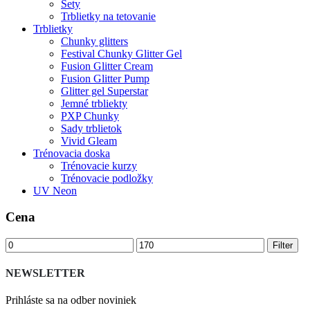
Sety
Trblietky na tetovanie
Trblietky
Chunky glitters
Festival Chunky Glitter Gel
Fusion Glitter Cream
Fusion Glitter Pump
Glitter gel Superstar
Jemné trbliekty
PXP Chunky
Sady trblietok
Vivid Gleam
Trénovacia doska
Trénovacie kurzy
Trénovacie podložky
UV Neon
Cena
Minimálna
Maximálna
Filter
cena
cena
NEWSLETTER
Prihláste sa na odber noviniek