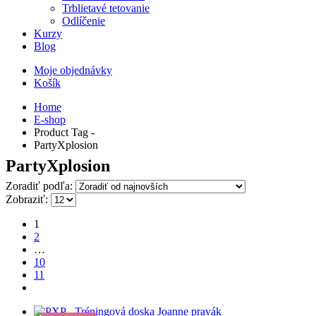
Trblietavé tetovanie
Odlíčenie
Kurzy
Blog
Moje objednávky
Košík
Home
E-shop
Product Tag -
PartyXplosion
PartyXplosion
Zoradiť podľa:
Zobraziť:
1
2
…
10
11