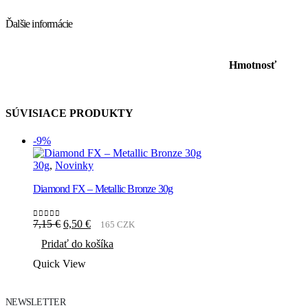
Ďalšie informácie
Hmotnosť
SÚVISIACE PRODUKTY
-9%
30g
,
Novinky
Diamond FX – Metallic Bronze 30g
Pôvodná
Aktuálna
7,15
€
6,50
€
165 CZK
0
out of 5
cena
cena
Pridať do košíka
bola:
je:
7,15 €.
6,50 €.
Quick View
NEWSLETTER