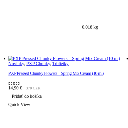
0,018 kg
Novinky
,
PXP Chunky
,
Trblietky
PXP Pressed Chunky Flowers – Spring Mix Cream (10 ml)
14,90
€
379 CZK
0
out of 5
Pridať do košíka
Quick View