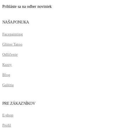
Prihláste sa na odber noviniek
NAŠA PONUKA
Facepainting
Glitter Tatoo
Odlíčenie
Kurzy
Blog
Galéria
PRE ZÁKAZNÍKOV
E-shop
Profil