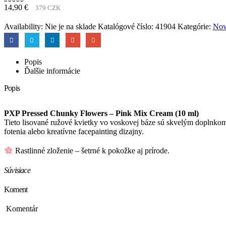
14,90
€
379 CZK
0
out of 5
Availability:
Nie je na sklade
Katalógové číslo:
41904
Kategórie:
Nov
Popis
Ďalšie informácie
Popis
PXP Pressed Chunky Flowers – Pink Mix Cream (10 ml)
Tieto lisované ružové kvietky vo voskovej báze sú skvelým doplnkom pre
fotenia alebo kreatívne facepainting dizajny.
Rastlinné zloženie – šetrné k pokožke aj prírode.
Súvisiace
Koment
Komentár