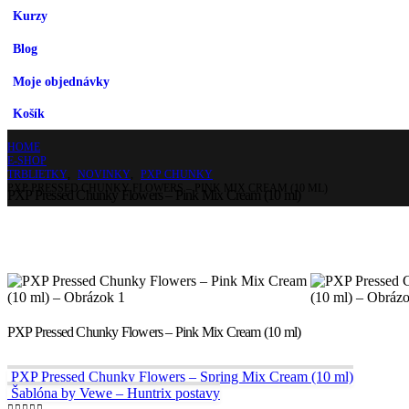
Kurzy
Blog
Moje objednávky
Košík
HOME
E-SHOP
TRBLIETKY
,
NOVINKY
,
PXP CHUNKY
PXP PRESSED CHUNKY FLOWERS – PINK MIX CREAM (10 ML)
PXP Pressed Chunky Flowers – Pink Mix Cream (10 ml)
PXP Pressed Chunky Flowers – Pink Mix Cream (10 ml)
PXP Pressed Chunky Flowers – Spring Mix Cream (10 ml)
Šablóna by Vewe – Huntrix postavy