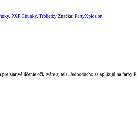
inky
,
PXP Chunky
,
Trblietky
Značka:
PartyXplosion
 žiarivé líčenie očí, tváre aj tela. Jednoducho sa aplikujú na farby PX