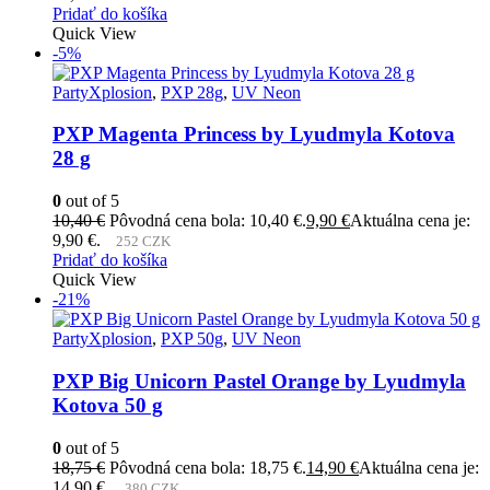
Pridať do košíka
Quick View
-5%
PartyXplosion
,
PXP 28g
,
UV Neon
PXP Magenta Princess by Lyudmyla Kotova
28 g
0
out of 5
10,40
€
Pôvodná cena bola: 10,40 €.
9,90
€
Aktuálna cena je:
9,90 €.
252 CZK
Pridať do košíka
Quick View
-21%
PartyXplosion
,
PXP 50g
,
UV Neon
PXP Big Unicorn Pastel Orange by Lyudmyla
Kotova 50 g
0
out of 5
18,75
€
Pôvodná cena bola: 18,75 €.
14,90
€
Aktuálna cena je:
14,90 €.
380 CZK