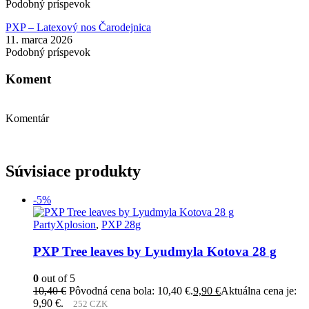
Podobný príspevok
PXP – Latexový nos Čarodejnica
11. marca 2026
Podobný príspevok
Koment
Komentár
Súvisiace produkty
-5%
PartyXplosion
,
PXP 28g
PXP Tree leaves by Lyudmyla Kotova 28 g
0
out of 5
10,40
€
Pôvodná cena bola: 10,40 €.
9,90
€
Aktuálna cena je:
9,90 €.
252 CZK