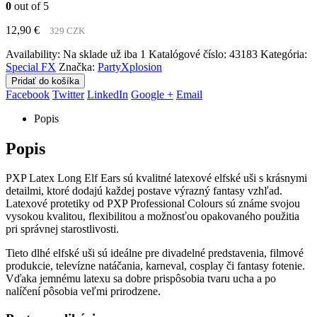
0
out of 5
12,90
€
329 CZK
Availability:
Na sklade už iba 1
Katalógové číslo:
43183
Kategória:
Special FX
Značka:
PartyXplosion
Pridať do košíka
Facebook
Twitter
LinkedIn
Google +
Email
Popis
Popis
PXP Latex Long Elf Ears sú kvalitné latexové elfské uši s krásnymi
detailmi, ktoré dodajú každej postave výrazný fantasy vzhľad.
Latexové protetiky od PXP Professional Colours sú známe svojou
vysokou kvalitou, flexibilitou a možnosťou opakovaného použitia
pri správnej starostlivosti.
Tieto dlhé elfské uši sú ideálne pre divadelné predstavenia, filmové
produkcie, televízne natáčania, karneval, cosplay či fantasy fotenie.
Vďaka jemnému latexu sa dobre prispôsobia tvaru ucha a po
nalíčení pôsobia veľmi prirodzene.