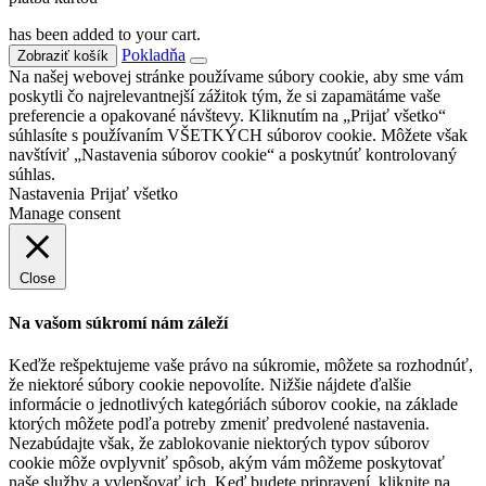
has been added to your cart.
Pokladňa
Zobraziť košík
Na našej webovej stránke používame súbory cookie, aby sme vám
poskytli čo najrelevantnejší zážitok tým, že si zapamätáme vaše
preferencie a opakované návštevy. Kliknutím na „Prijať všetko“
súhlasíte s používaním VŠETKÝCH súborov cookie. Môžete však
navštíviť „Nastavenia súborov cookie“ a poskytnúť kontrolovaný
súhlas.
Nastavenia
Prijať všetko
Manage consent
Close
Na vašom súkromí nám záleží
Keďže rešpektujeme vaše právo na súkromie, môžete sa rozhodnúť,
že niektoré súbory cookie nepovolíte. Nižšie nájdete ďalšie
informácie o jednotlivých kategóriách súborov cookie, na základe
ktorých môžete podľa potreby zmeniť predvolené nastavenia.
Nezabúdajte však, že zablokovanie niektorých typov súborov
cookie môže ovplyvniť spôsob, akým vám môžeme poskytovať
naše služby a vylepšovať ich. Keď budete pripravení, kliknite na