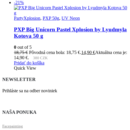
-21%
PartyXplosion
,
PXP 50g
,
UV Neon
PXP Big Unicorn Pastel Xplosion by Lyudmyla
Kotova 50 g
0
out of 5
18,75
€
Pôvodná cena bola: 18,75 €.
14,90
€
Aktuálna cena je:
14,90 €.
380 CZK
Pridať do košíka
Quick View
NEWSLETTER
Prihláste sa na odber noviniek
NAŠA PONUKA
Facepainting