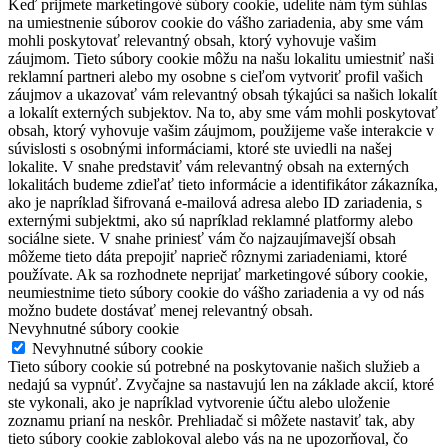
Keď prijmete marketingové súbory cookie, udelíte nám tým súhlas
na umiestnenie súborov cookie do vášho zariadenia, aby sme vám
mohli poskytovať relevantný obsah, ktorý vyhovuje vašim
záujmom. Tieto súbory cookie môžu na našu lokalitu umiestniť naši
reklamní partneri alebo my osobne s cieľom vytvoriť profil vašich
záujmov a ukazovať vám relevantný obsah týkajúci sa našich lokalít
a lokalít externých subjektov. Na to, aby sme vám mohli poskytovať
obsah, ktorý vyhovuje vašim záujmom, použijeme vaše interakcie v
súvislosti s osobnými informáciami, ktoré ste uviedli na našej
lokalite. V snahe predstaviť vám relevantný obsah na externých
lokalitách budeme zdieľať tieto informácie a identifikátor zákazníka,
ako je napríklad šifrovaná e-mailová adresa alebo ID zariadenia, s
externými subjektmi, ako sú napríklad reklamné platformy alebo
sociálne siete. V snahe priniesť vám čo najzaujímavejší obsah
môžeme tieto dáta prepojiť naprieč rôznymi zariadeniami, ktoré
používate. Ak sa rozhodnete neprijať marketingové súbory cookie,
neumiestnime tieto súbory cookie do vášho zariadenia a vy od nás
možno budete dostávať menej relevantný obsah.
Nevyhnutné súbory cookie
Nevyhnutné súbory cookie
Tieto súbory cookie sú potrebné na poskytovanie našich služieb a
nedajú sa vypnúť. Zvyčajne sa nastavujú len na základe akcií, ktoré
ste vykonali, ako je napríklad vytvorenie účtu alebo uloženie
zoznamu prianí na neskôr. Prehliadač si môžete nastaviť tak, aby
tieto súbory cookie zablokoval alebo vás na ne upozorňoval, čo