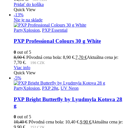
Pridať do košíka
Quick View
-13%
Nie je na sklade
PartyXplosion
,
PXP Essential
PXP Professional Colours 30 g White
0
out of 5
8,90
€
Pôvodná cena bola: 8,90 €.
7,70
€
Aktuálna cena je:
7,70 €.
196 CZK
Viac info
Quick View
-5%
PartyXplosion
,
PXP 28g
,
UV Neon
PXP Bright Butterfly by Lyudmyla Kotova 28
g
0
out of 5
10,40
€
Pôvodná cena bola: 10,40 €.
9,90
€
Aktuálna cena je:
9,90 €.
252 CZK