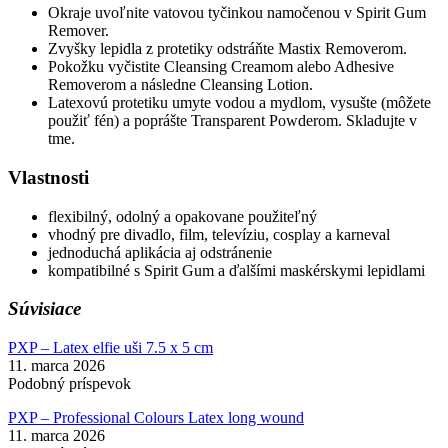
Okraje uvoľnite vatovou tyčinkou namočenou v Spirit Gum
Remover.
Zvyšky lepidla z protetiky odstráňte Mastix Removerom.
Pokožku vyčistite Cleansing Creamom alebo Adhesive
Removerom a následne Cleansing Lotion.
Latexovú protetiku umyte vodou a mydlom, vysušte (môžete
použiť fén) a poprášte Transparent Powderom. Skladujte v
tme.
Vlastnosti
flexibilný, odolný a opakovane použiteľný
vhodný pre divadlo, film, televíziu, cosplay a karneval
jednoduchá aplikácia aj odstránenie
kompatibilné s Spirit Gum a ďalšími maskérskymi lepidlami
Súvisiace
PXP – Latex elfie uši 7.5 x 5 cm
11. marca 2026
Podobný príspevok
PXP – Professional Colours Latex long wound
11. marca 2026