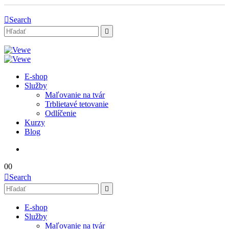
Search
E-shop
Služby
Maľovanie na tvár
Trblietavé tetovanie
Odlíčenie
Kurzy
Blog
0
0
Search
E-shop
Služby
Maľovanie na tvár