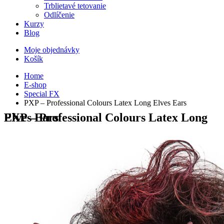
Trblietavé tetovanie
Odlíčenie
Kurzy
Blog
Moje objednávky
Košík
Home
E-shop
Special FX
PXP – Professional Colours Latex Long Elves Ears
PXP – Professional Colours Latex Long Elves Ears