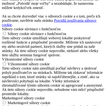
možnosť „Potvrdiť moje voľby“ a nezabúdajte, že nastavenia
môžete kedykoľvek zmeniť.
Ak sa chcete dozvedieť viac o súboroch cookie a o tom, prečo ich
používame, navštívte našu stránku
Pravidlá používania súborov
cookie
.
Súbory cookie súvisiace s funkčnosťou
Súbory cookie súvisiace s funkčnosťou
Tieto súbory cookie umožňujú webovej lokalite poskytovať
rozšírené funkcie a prispôsobiť prostredie. Môžeme ich nastavovať
my alebo nezávislí partneri, ktorých služby sme pridali na naše
stránky. Ak tieto súbory cookie nepovolíte, niektoré alebo všetky
tieto služby nemusia fungovať správne.
Výkonnostné súbory cookie
Výkonnostné súbory cookie
Tieto súbory cookie nám umožňujú počítať návštevy a sledovať
pohyb používateľov na stránkach. Môžeme tak získavať informácie
napríklad o tom, ktoré stránky sú najobľúbenejšie, a zistiť, ako sa
návštevníci pohybujú na lokalite. Všetky informácie
zhromažďované týmito súbormi cookie sú agregované a anonymné.
Ak tieto súbory cookie nepovolíte, nebudeme vám môcť prispôsobiť
prostredie lokality.
Marketingové súbory cookie
Marketingové súbory cookie