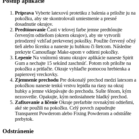
Postup aplikácie
Príprava
Vyberte latexovú protetiku z balenia a priložte ju na
pokožku, aby ste skontrolovali umiestnenie a presné
dosadnutie okrajov.
Predtónovanie
Časti v telovej farbe jemne predtónujte
červeným odtieňom (okrem okrajov), aby ste vytvorili
prirodzený vzhľad prekrvenej pokožky. Použite červený očný
tieň alebo lícenku a naneste ju hubkou či štetcom. Následne
prekryte Camouflage Make-upom v odtieni pokožky.
Lepenie
Na vnútornú stranu okrajov aplikácie naneste Spirit
Gum a nechajte 15 sekúnd zaschnúť. Potom roh priložte na
pokožku a pritlačte. Okraje vyhlaďte pomocou hrebienka a
papierovej vreckovky.
Zjemnenie prechodu
Pre dokonalý prechod medzi latexom a
pokožkou naneste tenkú vrstvu lepidla na riasy na okraj
hubky a jemne vklepávajte do prechodu. Sušte fénom, kým
nezosvetlie. Opakujte, kým nedosiahnete hladký prechod.
Zafixovanie a líčenie
Okraje prefarbite rovnakými odtieňmi,
aké ste použili na pokožku. Celý povrch zapudrujte
Transparent Powderom alebo Fixing Powderom a odstráňte
prebytok.
Odstránenie