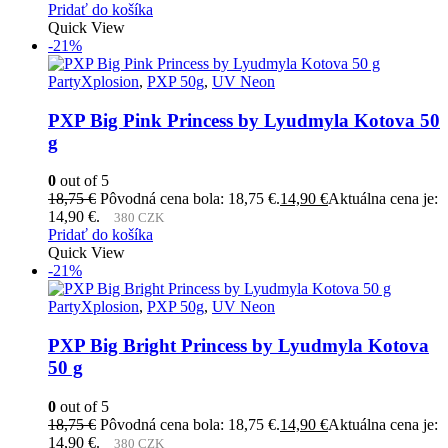
Pridať do košíka
Quick View
-21%
PartyXplosion
,
PXP 50g
,
UV Neon
PXP Big Pink Princess by Lyudmyla Kotova 50
g
0
out of 5
18,75
€
Pôvodná cena bola: 18,75 €.
14,90
€
Aktuálna cena je:
14,90 €.
380 CZK
Pridať do košíka
Quick View
-21%
PartyXplosion
,
PXP 50g
,
UV Neon
PXP Big Bright Princess by Lyudmyla Kotova
50 g
0
out of 5
18,75
€
Pôvodná cena bola: 18,75 €.
14,90
€
Aktuálna cena je:
14,90 €.
380 CZK