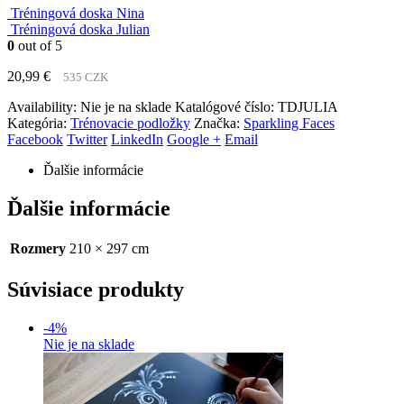
Tréningová doska Nina
Tréningová doska Julian
0
out of 5
20,99
€
535 CZK
Availability:
Nie je na sklade
Katalógové číslo:
TDJULIA
Kategória:
Trénovacie podložky
Značka:
Sparkling Faces
Facebook
Twitter
LinkedIn
Google +
Email
Ďalšie informácie
Ďalšie informácie
Rozmery
210 × 297 cm
Súvisiace produkty
-4%
Nie je na sklade