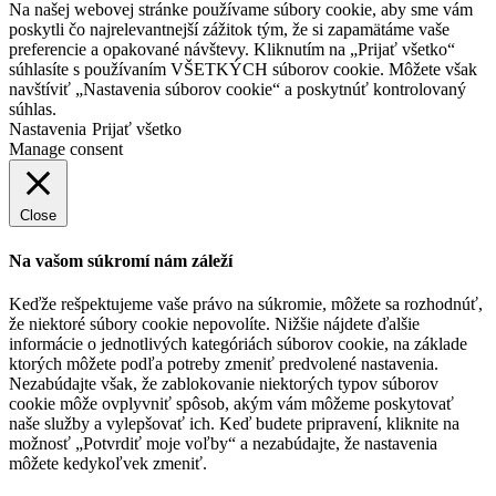
Na našej webovej stránke používame súbory cookie, aby sme vám
poskytli čo najrelevantnejší zážitok tým, že si zapamätáme vaše
preferencie a opakované návštevy. Kliknutím na „Prijať všetko“
súhlasíte s používaním VŠETKÝCH súborov cookie. Môžete však
navštíviť „Nastavenia súborov cookie“ a poskytnúť kontrolovaný
súhlas.
Nastavenia
Prijať všetko
Manage consent
Close
Na vašom súkromí nám záleží
Keďže rešpektujeme vaše právo na súkromie, môžete sa rozhodnúť,
že niektoré súbory cookie nepovolíte. Nižšie nájdete ďalšie
informácie o jednotlivých kategóriách súborov cookie, na základe
ktorých môžete podľa potreby zmeniť predvolené nastavenia.
Nezabúdajte však, že zablokovanie niektorých typov súborov
cookie môže ovplyvniť spôsob, akým vám môžeme poskytovať
naše služby a vylepšovať ich. Keď budete pripravení, kliknite na
možnosť „Potvrdiť moje voľby“ a nezabúdajte, že nastavenia
môžete kedykoľvek zmeniť.