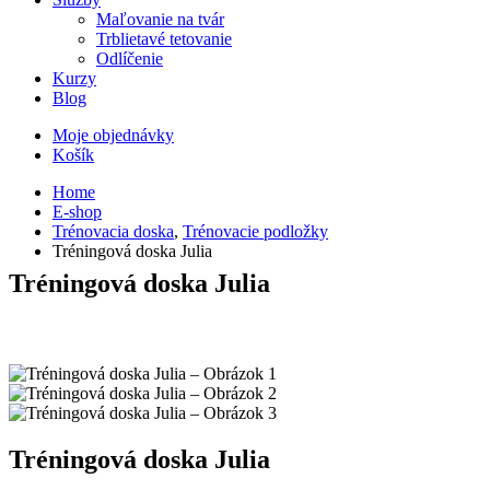
Maľovanie na tvár
Trblietavé tetovanie
Odlíčenie
Kurzy
Blog
Moje objednávky
Košík
Home
E-shop
Trénovacia doska
,
Trénovacie podložky
Tréningová doska Julia
Tréningová doska Julia
Tréningová doska Julia