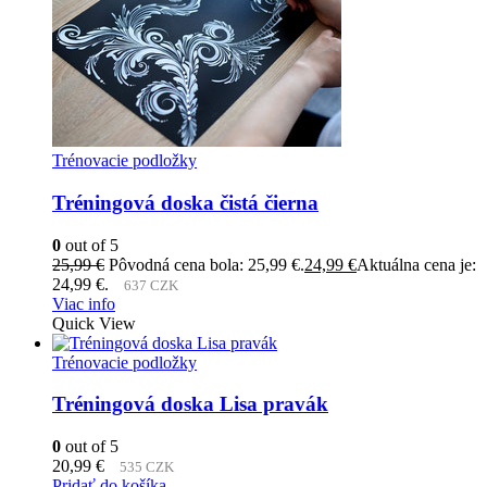
Trénovacie podložky
Tréningová doska čistá čierna
0
out of 5
25,99
€
Pôvodná cena bola: 25,99 €.
24,99
€
Aktuálna cena je:
24,99 €.
637 CZK
Viac info
Quick View
Trénovacie podložky
Tréningová doska Lisa pravák
0
out of 5
20,99
€
535 CZK
Pridať do košíka