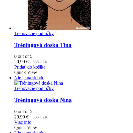
Trénovacie podložky
Tréningová doska Tina
0
out of 5
20,99
€
535 CZK
Pridať do košíka
Quick View
Nie je na sklade
Trénovacie podložky
Tréningová doska Nina
0
out of 5
20,99
€
535 CZK
Viac info
Quick View
Nie je na sklade