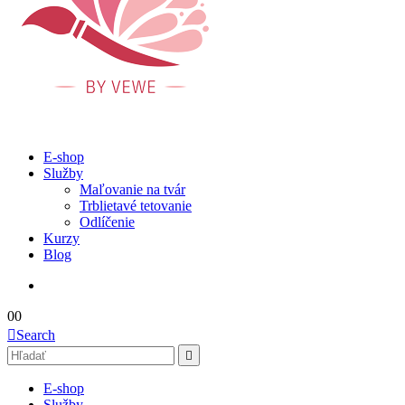
E-shop
Služby
Maľovanie na tvár
Trblietavé tetovanie
Odlíčenie
Kurzy
Blog
0
0
Search
E-shop
Služby