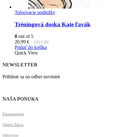
Trénovacie podložky
Tréningová doska Kate ľavák
0
out of 5
20,99
€
535 CZK
Pridať do košíka
Quick View
NEWSLETTER
Prihláste sa na odber noviniek
NAŠA PONUKA
Facepainting
Glitter Tatoo
Odlíčenie