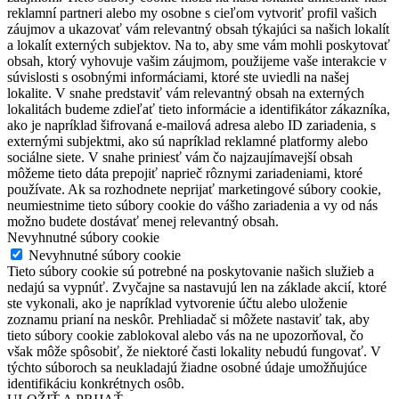
reklamní partneri alebo my osobne s cieľom vytvoriť profil vašich
záujmov a ukazovať vám relevantný obsah týkajúci sa našich lokalít
a lokalít externých subjektov. Na to, aby sme vám mohli poskytovať
obsah, ktorý vyhovuje vašim záujmom, použijeme vaše interakcie v
súvislosti s osobnými informáciami, ktoré ste uviedli na našej
lokalite. V snahe predstaviť vám relevantný obsah na externých
lokalitách budeme zdieľať tieto informácie a identifikátor zákazníka,
ako je napríklad šifrovaná e-mailová adresa alebo ID zariadenia, s
externými subjektmi, ako sú napríklad reklamné platformy alebo
sociálne siete. V snahe priniesť vám čo najzaujímavejší obsah
môžeme tieto dáta prepojiť naprieč rôznymi zariadeniami, ktoré
používate. Ak sa rozhodnete neprijať marketingové súbory cookie,
neumiestnime tieto súbory cookie do vášho zariadenia a vy od nás
možno budete dostávať menej relevantný obsah.
Nevyhnutné súbory cookie
Nevyhnutné súbory cookie
Tieto súbory cookie sú potrebné na poskytovanie našich služieb a
nedajú sa vypnúť. Zvyčajne sa nastavujú len na základe akcií, ktoré
ste vykonali, ako je napríklad vytvorenie účtu alebo uloženie
zoznamu prianí na neskôr. Prehliadač si môžete nastaviť tak, aby
tieto súbory cookie zablokoval alebo vás na ne upozorňoval, čo
však môže spôsobiť, že niektoré časti lokality nebudú fungovať. V
týchto súboroch sa neukladajú žiadne osobné údaje umožňujúce
identifikáciu konkrétnych osôb.