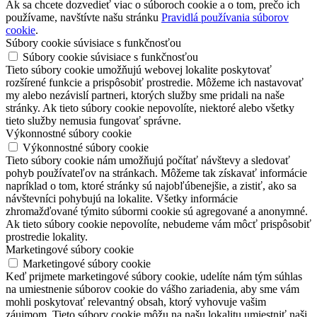
Ak sa chcete dozvedieť viac o súboroch cookie a o tom, prečo ich
používame, navštívte našu stránku
Pravidlá používania súborov
cookie
.
Súbory cookie súvisiace s funkčnosťou
Súbory cookie súvisiace s funkčnosťou
Tieto súbory cookie umožňujú webovej lokalite poskytovať
rozšírené funkcie a prispôsobiť prostredie. Môžeme ich nastavovať
my alebo nezávislí partneri, ktorých služby sme pridali na naše
stránky. Ak tieto súbory cookie nepovolíte, niektoré alebo všetky
tieto služby nemusia fungovať správne.
Výkonnostné súbory cookie
Výkonnostné súbory cookie
Tieto súbory cookie nám umožňujú počítať návštevy a sledovať
pohyb používateľov na stránkach. Môžeme tak získavať informácie
napríklad o tom, ktoré stránky sú najobľúbenejšie, a zistiť, ako sa
návštevníci pohybujú na lokalite. Všetky informácie
zhromažďované týmito súbormi cookie sú agregované a anonymné.
Ak tieto súbory cookie nepovolíte, nebudeme vám môcť prispôsobiť
prostredie lokality.
Marketingové súbory cookie
Marketingové súbory cookie
Keď prijmete marketingové súbory cookie, udelíte nám tým súhlas
na umiestnenie súborov cookie do vášho zariadenia, aby sme vám
mohli poskytovať relevantný obsah, ktorý vyhovuje vašim
záujmom. Tieto súbory cookie môžu na našu lokalitu umiestniť naši