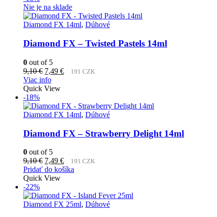
Nie je na sklade
Diamond FX 14ml
,
Dúhové
Diamond FX – Twisted Pastels 14ml
0
out of 5
Pôvodná
Aktuálna
9,10
€
7,49
€
191 CZK
cena
cena
Viac info
bola:
je:
Quick View
9,10 €.
7,49 €.
-18%
Diamond FX 14ml
,
Dúhové
Diamond FX – Strawberry Delight 14ml
0
out of 5
Pôvodná
Aktuálna
9,10
€
7,49
€
191 CZK
cena
cena
Pridať do košíka
bola:
je:
Quick View
9,10 €.
7,49 €.
-22%
Diamond FX 25ml
,
Dúhové