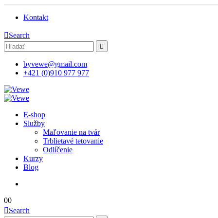
Kontakt
Search
byvewe@gmail.com
+421 (0)910 977 977
E-shop
Služby
Maľovanie na tvár
Trblietavé tetovanie
Odlíčenie
Kurzy
Blog
0
0
Search