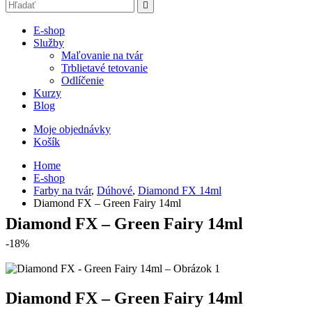
E-shop
Služby
Maľovanie na tvár
Trblietavé tetovanie
Odlíčenie
Kurzy
Blog
Moje objednávky
Košík
Home
E-shop
Farby na tvár
,
Dúhové
,
Diamond FX 14ml
Diamond FX – Green Fairy 14ml
Diamond FX – Green Fairy 14ml
-18%
Diamond FX – Green Fairy 14ml