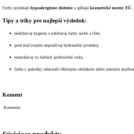
Farby ponúkajú
hypoalergénne zloženie
a spĺňajú
kozmetické normy EÚ.
Tipy a triky pre najlepší výsledok:
dodržiavaj hygienu a udržiavaj farby suché a čisté,
pred maľovaním nepoužívaj hydratačné produkty,
nenechávaj vo farbách prebytočnú vodu,
farbu z pokožky odstrániš vlhčeným obrúskom alebo jemným mydlom
Koment
Komentár