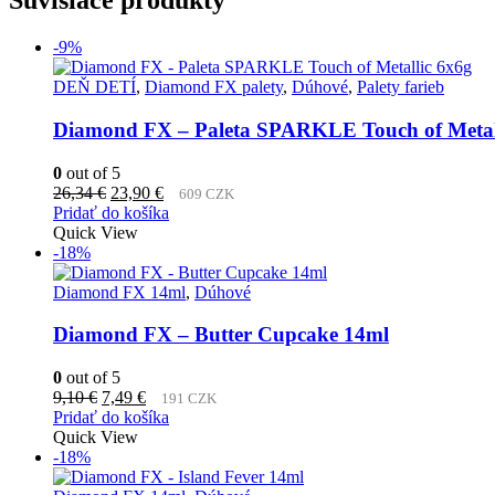
Súvisiace produkty
-9%
DEŇ DETÍ
,
Diamond FX palety
,
Dúhové
,
Palety farieb
Diamond FX – Paleta SPARKLE Touch of Metal
0
out of 5
Pôvodná
Aktuálna
26,34
€
23,90
€
609 CZK
cena
cena
Pridať do košíka
bola:
je:
Quick View
26,34 €.
23,90 €.
-18%
Diamond FX 14ml
,
Dúhové
Diamond FX – Butter Cupcake 14ml
0
out of 5
Pôvodná
Aktuálna
9,10
€
7,49
€
191 CZK
cena
cena
Pridať do košíka
bola:
je:
Quick View
9,10 €.
7,49 €.
-18%