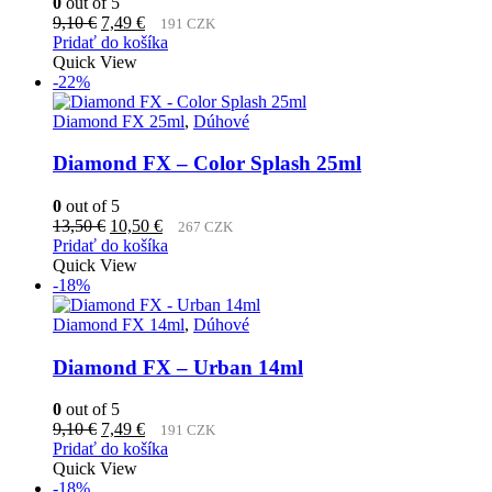
0
out of 5
Pôvodná
Aktuálna
9,10
€
7,49
€
191 CZK
cena
cena
Pridať do košíka
bola:
je:
Quick View
9,10 €.
7,49 €.
-22%
Diamond FX 25ml
,
Dúhové
Diamond FX – Color Splash 25ml
0
out of 5
Pôvodná
Aktuálna
13,50
€
10,50
€
267 CZK
cena
cena
Pridať do košíka
bola:
je:
Quick View
13,50 €.
10,50 €.
-18%
Diamond FX 14ml
,
Dúhové
Diamond FX – Urban 14ml
0
out of 5
Pôvodná
Aktuálna
9,10
€
7,49
€
191 CZK
cena
cena
Pridať do košíka
bola:
je:
Quick View
9,10 €.
7,49 €.
-18%