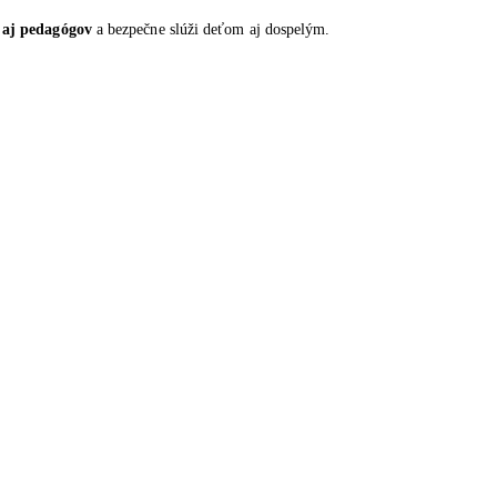
r aj pedagógov
a bezpečne slúži deťom aj dospelým.