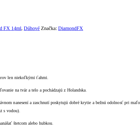
d FX 14ml
,
Dúhové
Značka:
DiamondFX
orov len niekoľkými ťahmi.
ľovanie na tvár a telo a pochádzajú z Holandska.
nom nanesení a zaschnutí poskytujú dobré krytie a bežnú odolnosť pri maľova
kt s vodou).
nanášať štetcom alebo hubkou.