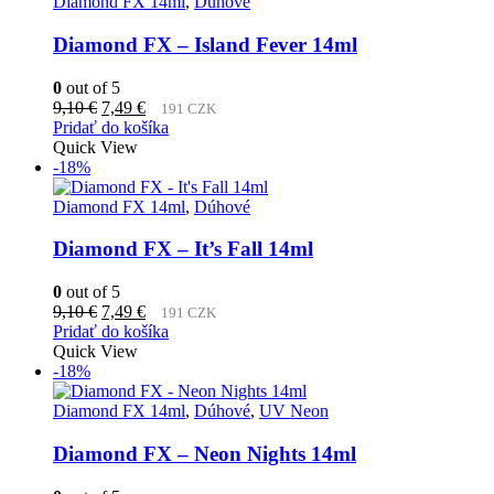
Diamond FX 14ml
,
Dúhové
Diamond FX – Island Fever 14ml
0
out of 5
Pôvodná
Aktuálna
9,10
€
7,49
€
191 CZK
cena
cena
Pridať do košíka
bola:
je:
Quick View
9,10 €.
7,49 €.
-18%
Diamond FX 14ml
,
Dúhové
Diamond FX – It’s Fall 14ml
0
out of 5
Pôvodná
Aktuálna
9,10
€
7,49
€
191 CZK
cena
cena
Pridať do košíka
bola:
je:
Quick View
9,10 €.
7,49 €.
-18%
Diamond FX 14ml
,
Dúhové
,
UV Neon
Diamond FX – Neon Nights 14ml