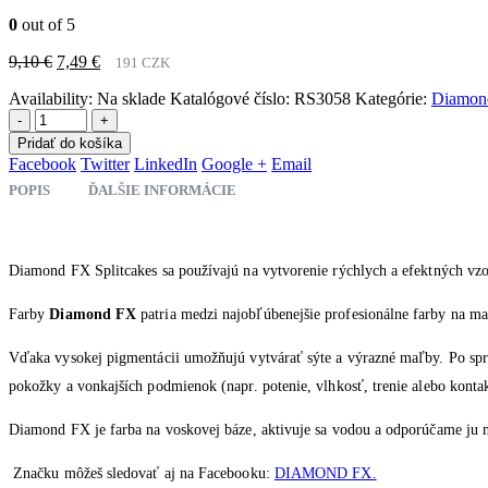
0
out of 5
Pôvodná
Aktuálna
9,10
€
7,49
€
191 CZK
cena
cena
Availability:
Na sklade
Katalógové číslo:
RS3058
Kategórie:
Diamon
bola:
je:
9,10 €.
7,49 €.
-
+
Pridať do košíka
Facebook
Twitter
LinkedIn
Google +
Email
POPIS
ĎALŠIE INFORMÁCIE
Diamond FX Splitcakes sa používajú na vytvorenie rýchlych a efektných vz
Farby
Diamond FX
patria medzi najobľúbenejšie profesionálne farby na ma
Vďaka vysokej pigmentácii umožňujú vytvárať sýte a výrazné maľby. Po správ
pokožky a vonkajších podmienok (napr. potenie, vlhkosť, trenie alebo konta
Diamond FX je farba na voskovej báze, aktivuje sa vodou a odporúčame ju 
Značku môžeš sledovať aj na Facebooku:
DIAMOND FX.