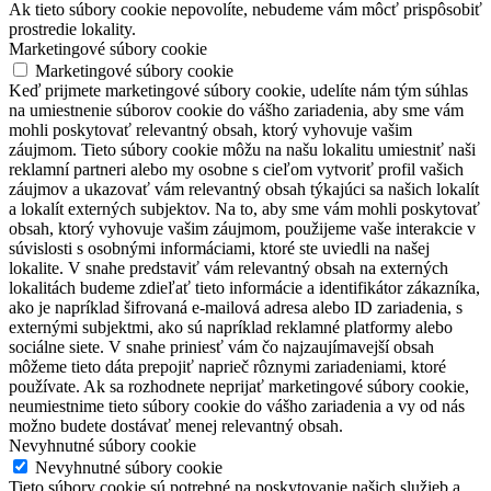
Ak tieto súbory cookie nepovolíte, nebudeme vám môcť prispôsobiť
prostredie lokality.
Marketingové súbory cookie
Marketingové súbory cookie
Keď prijmete marketingové súbory cookie, udelíte nám tým súhlas
na umiestnenie súborov cookie do vášho zariadenia, aby sme vám
mohli poskytovať relevantný obsah, ktorý vyhovuje vašim
záujmom. Tieto súbory cookie môžu na našu lokalitu umiestniť naši
reklamní partneri alebo my osobne s cieľom vytvoriť profil vašich
záujmov a ukazovať vám relevantný obsah týkajúci sa našich lokalít
a lokalít externých subjektov. Na to, aby sme vám mohli poskytovať
obsah, ktorý vyhovuje vašim záujmom, použijeme vaše interakcie v
súvislosti s osobnými informáciami, ktoré ste uviedli na našej
lokalite. V snahe predstaviť vám relevantný obsah na externých
lokalitách budeme zdieľať tieto informácie a identifikátor zákazníka,
ako je napríklad šifrovaná e-mailová adresa alebo ID zariadenia, s
externými subjektmi, ako sú napríklad reklamné platformy alebo
sociálne siete. V snahe priniesť vám čo najzaujímavejší obsah
môžeme tieto dáta prepojiť naprieč rôznymi zariadeniami, ktoré
používate. Ak sa rozhodnete neprijať marketingové súbory cookie,
neumiestnime tieto súbory cookie do vášho zariadenia a vy od nás
možno budete dostávať menej relevantný obsah.
Nevyhnutné súbory cookie
Nevyhnutné súbory cookie
Tieto súbory cookie sú potrebné na poskytovanie našich služieb a