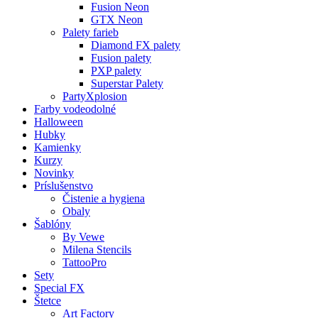
Fusion Neon
GTX Neon
Palety farieb
Diamond FX palety
Fusion palety
PXP palety
Superstar Palety
PartyXplosion
Farby vodeodolné
Halloween
Hubky
Kamienky
Kurzy
Novinky
Príslušenstvo
Čistenie a hygiena
Obaly
Šablóny
By Vewe
Milena Stencils
TattooPro
Sety
Special FX
Štetce
Art Factory