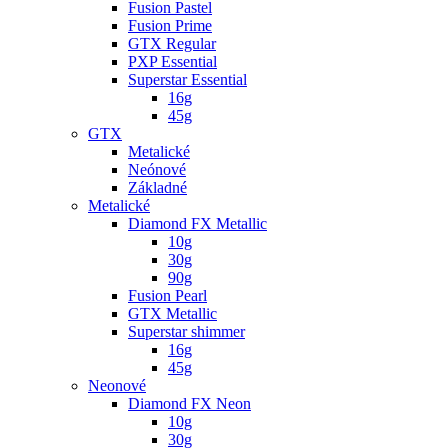
Fusion Pastel
Fusion Prime
GTX Regular
PXP Essential
Superstar Essential
16g
45g
GTX
Metalické
Neónové
Základné
Metalické
Diamond FX Metallic
10g
30g
90g
Fusion Pearl
GTX Metallic
Superstar shimmer
16g
45g
Neonové
Diamond FX Neon
10g
30g