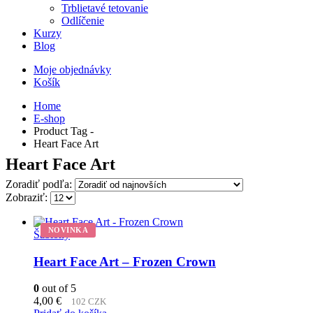
Trblietavé tetovanie
Odlíčenie
Kurzy
Blog
Moje objednávky
Košík
Home
E-shop
Product Tag -
Heart Face Art
Heart Face Art
Zoradiť podľa:
Zobraziť:
NOVINKA
Šablóny
Heart Face Art – Frozen Crown
0
out of 5
4,00
€
102 CZK