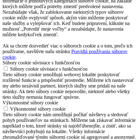
informácie o jednotlivých kategóriách súborov cookie, na základe
ktorých môžete podľa potreby zmeniť predvolené nastavenia.
Nezabúdajte však, že zablokovanie niektorých typov súborov
cookie môže ovplyvniť spôsob, akým vám môžeme poskytovať
naše služby a vylepšovať ich. Keď budete pripravení, kliknite na
možnosť „Potvrdiť moje voľby“ a nezabúdajte, že nastavenia
môžete kedykoľvek zmeniť.
Ak sa chcete dozvedieť viac o súboroch cookie a o tom, prečo ich
používame, navštívte našu stránku
Pravidlá používania súborov
cookie
.
Súbory cookie súvisiace s funkčnosťou
Súbory cookie súvisiace s funkčnosťou
Tieto súbory cookie umožňujú webovej lokalite poskytovať
rozšírené funkcie a prispôsobiť prostredie. Môžeme ich nastavovať
my alebo nezávislí partneri, ktorých služby sme pridali na naše
stránky. Ak tieto súbory cookie nepovolíte, niektoré alebo všetky
tieto služby nemusia fungovať správne.
Výkonnostné súbory cookie
Výkonnostné súbory cookie
Tieto súbory cookie nám umožňujú počítať návštevy a sledovať
pohyb používateľov na stránkach. Môžeme tak získavať informácie
napríklad o tom, ktoré stránky sú najobľúbenejšie, a zistiť, ako sa
návštevníci pohybujú na lokalite. Všetky informácie
zhromažďované týmito súbormi cookie sú agregované a anonymné.