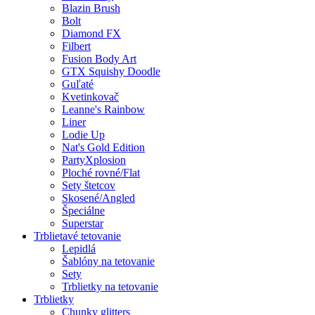
Blazin Brush
Bolt
Diamond FX
Filbert
Fusion Body Art
GTX Squishy Doodle
Guľaté
Kvetinkovač
Leanne's Rainbow
Liner
Lodie Up
Nat's Gold Edition
PartyXplosion
Ploché rovné/Flat
Sety štetcov
Skosené/Angled
Špeciálne
Superstar
Trblietavé tetovanie
Lepidlá
Šablóny na tetovanie
Sety
Trblietky na tetovanie
Trblietky
Chunky glitters