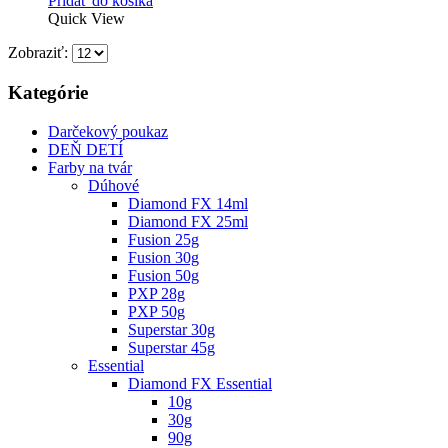
Pridať do košíka
Quick View
Zobraziť:
Kategórie
Darčekový poukaz
DEŇ DETÍ
Farby na tvár
Dúhové
Diamond FX 14ml
Diamond FX 25ml
Fusion 25g
Fusion 30g
Fusion 50g
PXP 28g
PXP 50g
Superstar 30g
Superstar 45g
Essential
Diamond FX Essential
10g
30g
90g