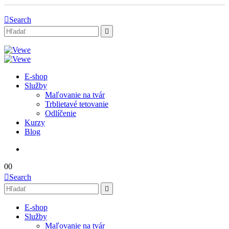
Search
E-shop
Služby
Maľovanie na tvár
Trblietavé tetovanie
Odlíčenie
Kurzy
Blog
0
0
Search
E-shop
Služby
Maľovanie na tvár